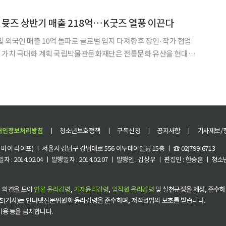
 경기 시작 시간을 기존 오후 7시 30분에서 오후 8
뮷즈 상반기 매출 218억…K굿즈 열풍 이끈다
 외국인 매출 10억 돌파로 글로벌 입지 다져향후 장인·작가 협업
물관문화재단은 전통문화 유산을 현대적
품 브랜드 ‘뮷즈(MU:DS)’가 올 상반기 전년 동기 대비 약 90%
 달성하고, 외국인 매출 10억원을 돌파하는 등 큰
개인정보처리방침
ㅣ
청소년보호정책
ㅣ
구독신청
ㅣ
공지사항
ㅣ
기사제보/
이 라이프) ㅣ 서울시 강남구 강남대로 556 이투데이빌딩 15층 ㅣ ☎ 02)799-6713
 : 2014.02.04 ㅣ 발행일자 : 2014.02.07 ㅣ 발행인 : 김상우 ㅣ 편집인 : 한승훈 ㅣ
 의견을 모아
언론 윤리강령
,
기자윤리강령
,
임직원 윤리강령
및 실천규정을 제정, 준수하
츠(기사)는 인터넷신문위원회 윤리강령을 준수하며, 저작권법의 보호를 받습니다.
 이용 등을 금지합니다.