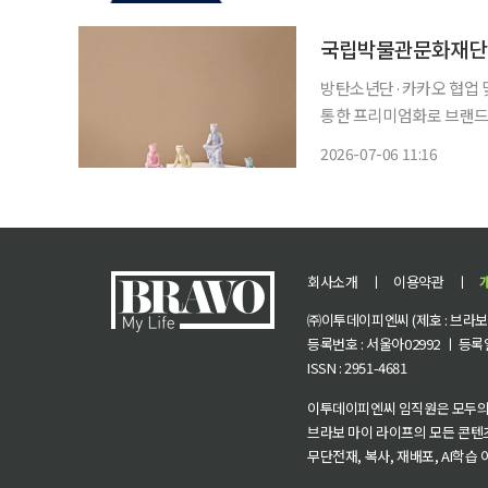
리그2의 21라운드 8경기의
국립박물관문화재단 
방탄소년단·카카오 협업 및
통한 프리미엄화로 브랜드 가치 극대화 계획 국립박
감각으로 재해석한 박물관 상
2026-07-06 11:16
증가한 218억원의 매출을
회사소개
ㅣ
이용약관
ㅣ
㈜이투데이피엔씨 (제호 : 브라보 마
등록번호 : 서울아02992 ㅣ 등록일자
ISSN : 2951-4681
이투데이피엔씨 임직원은 모두의
브라보 마이 라이프의 모든 콘텐
무단전재, 복사, 재배포, AI학습