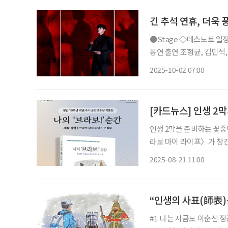
긴 추석 연휴, 더욱
●Stage ◇데스노트 일정 10월 14일 ~ 2026년 5월 10일 장소 디큐브 링크아트센터 연출 김
동연 출연 조형균, 김민석, 임규형, 김성규, 산들, 탕준상 등 뮤지컬 ‘데스노트’가 2년 만에 다
시 관객을 만난다. 동명의
2025-10-02 07:00
후 사회의 악을 처단하려는
[카드뉴스] 인생 2막
인생 2막을 준비하는 꽃중
라보 마이 라이프〉가 창간
브라보! 순간』을 출간했다
2025-08-21 11:00
를 거쳐 총 18편이 최종 
“인생의 사표(師表)
#1. 나는 지금도 이순신 