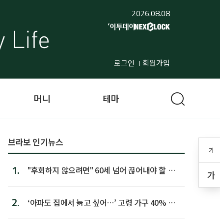
2026.08.08
로그인
회원가입
머니
테마
브라보 인기뉴스
가
1.
"후회하지 않으려면" 60세 넘어 끊어내야 할 사
가
람 1위
2.
‘아파도 집에서 늙고 싶어…’ 고령 가구 40% 노
후 주택이라 어...