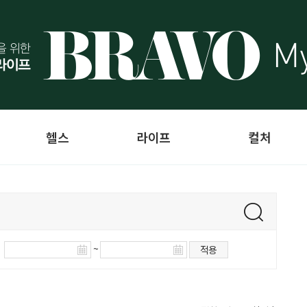
헬스
라이프
컬처
~
적용