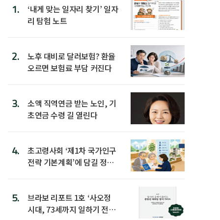
1.
‘내게 맞는 일자리 찾기’ 일자
리 탐험 노트
2.
노후 대비로 달러보험? 환율
오르면 보험료 부담 커진다
3.
소액 직역연금 받는 노인, 기
초연금 수령 길 열린다
4.
초고령사회 ‘제1차 국가인구
전략 기본계획’에 담길 정책
은
5.
브라보 리포트 1호 ‘사오정
시대, 73세까지 일하기 전략’