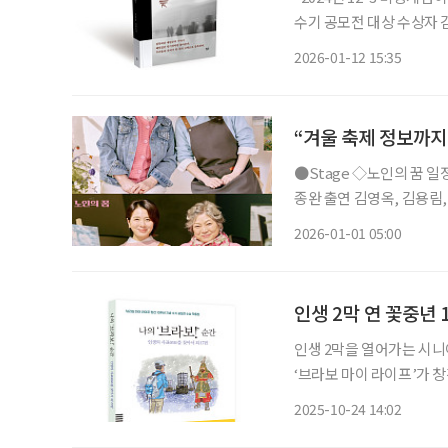
수기 공모전 대상 수상자 김동철 
2024년 12월 3일 비상
2026-01-12 15:35
면 사회는 어떤 혼란을 겪
“겨울 축제 정보까지
●Stage ◇노인의 꿈 일정 1월 9일 ~ 3월 22일 장소 LG아트센터 서울 U+ 스테이지 연출 성
종완 출연 김영옥, 김용림, 손숙, 하희라, 이일화, 신은정 등 연극 ‘노인의 꿈’은 작은 미술학원
을 운영하는 봄희가 자신의
2026-01-01 05:00
며 시작한다. 작품은 노년
인생 2막 연 꽃중년 
인생 2막을 열어가는 시니
‘브라보 마이 라이프’가 
브라보! 순간’을 최근 출간했다. 책에는 우리 시대를 살아가는 시니어의 깊이
2025-10-24 14:02