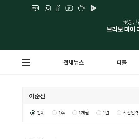
전체뉴스
피플
전체
1주
1개월
1년
직접입력