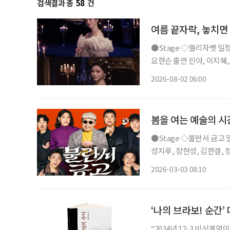
검색결과 총
58
건
여름 끝자락, 놓치면
●Stage ◇엘리자벳 일정 8월 16일 ~ 11월 15일 장소 블루스퀘어 우리은행홀 연출 로버트
요한슨 출연 린아, 이지혜, 이지
리자벳’은 오스트리아 황후
2026-08-02 06:00
를 향한 갈망, 초월적 존재 ‘
봄을 여는 예술의 시
●Stage ◇불란서 금고 일정 3월 7일 ~ 5월 31일 장소 NOL 서경스퀘어 연출 장진 출연 신구,
성지루, 장현성, 김한결, 정
10년 만에 선보이는 장진의
2026-03-03 08:10
전기가 꺼지면 금고를 연다
‘나의 브라보! 순간’
“2024년 12·3 비상계