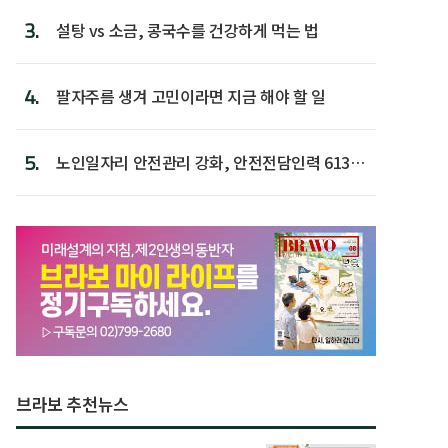
3.
설탕 vs 소금, 콩국수를 건강하게 먹는 법
4.
팔자주름 생겨 고민이라면 지금 해야 할 일
5.
노인일자리 안전관리 강화, 안전전담인력 613명
첫 배치
브라보 추천뉴스