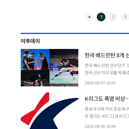
1
2
3
이투데이
한국 배드민턴 8개 
한국 배드민턴 선수단이 코
한국 선수끼리 맞붙게 돼 준결승 진출권 두
신체육관에서 열린 ‘2026
2026-08-07 10:45
◀
K리그도 폭염 비상⋯
프로야구에 이어 프로축구
주 열리는 K리그1과 K리그
호에 나섰다. 한국프로축구연맹은 5일 “지속되는 폭염에 따라 K리그1의 22라운드 5경기와 K
2026-08-05 16:44