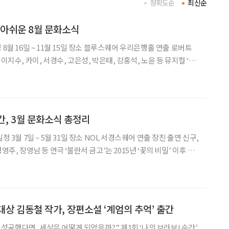
정확도순
최신순
 아쉬운 8월 문화소식
수, 카이, 서경수, 고은성, 박은태, 강홍석, 노윤 등 뮤지컬 ‘엘
 엘리자벳의 삶을 바탕으로 황실의 화려함 뒤에 숨은 고독과 자유
죽음(Der Tod)’
간, 3월 문화소식 총정리
영주, 장영남 등 연극 ‘불란서 금고’는 2015년 ‘꽃의 비밀’ 이후 약
 신작으로 주목받고 있다. 어느 은행 건물 지하에서 ‘밤 12시, 모든
’는
 대상 김동철 작가, 장편소설 ‘계엄의 추억’ 출간
엄이 성공했다면, 세상은 어떻게 되었을까?” 제1회 ‘나의 브라보! 순간’