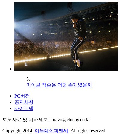
5.
마이클 잭슨은 어떤 존재였을까
PC버전
공지사항
사이트맵
보도자료 및 기사제보 : bravo@etoday.co.kr
Copyright 2014.
이투데이피엔씨
. All rights reserved