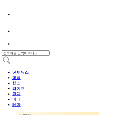
전체뉴스
피플
헬스
라이프
컬처
머니
테마