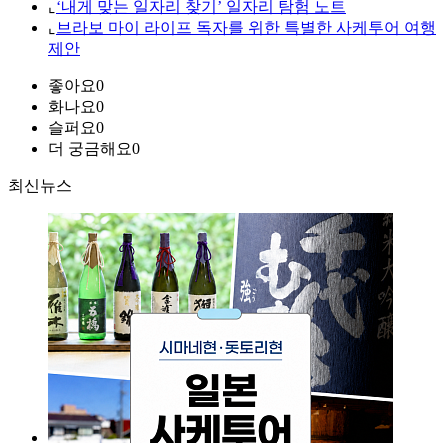
⌞
‘내게 맞는 일자리 찾기’ 일자리 탐험 노트
⌞
브라보 마이 라이프 독자를 위한 특별한 사케투어 여행
제안
좋아요
0
화나요
0
슬퍼요
0
더 궁금해요
0
최신뉴스