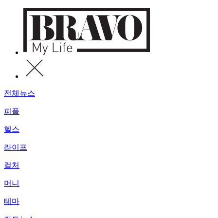
전체뉴스
피플
헬스
라이프
컬처
머니
테마