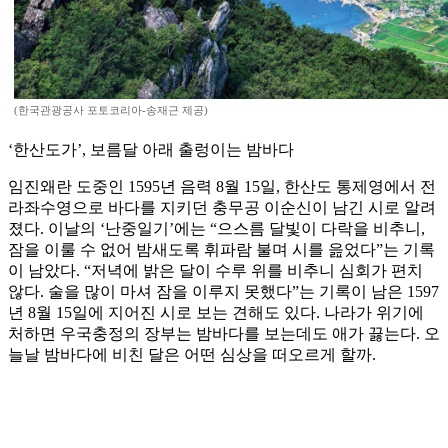
(한국관광공사 포토코리아-송재근 제공)
‘한산도가’, 보름달 아래 출렁이는 밤바다
임진왜란 도중인 1595년 음력 8월 15일, 한산도 통제영에서 전
라좌수영으로 바다를 지키던 충무공 이순신이 남긴 시로 알려
졌다. 이날의 ‘난중일기’에는 “으스름 달빛이 다락을 비추니,
잠을 이룰 수 없어 밤새도록 휘파람 불며 시를 읊었다”는 기록
이 남았다. “저녁에 밝은 달이 수루 위를 비추니 심회가 편치
않다. 술을 많이 마셔 잠을 이루지 못했다”는 기록이 남은 1597
년 8월 15일에 지어진 시로 보는 견해도 있다. 나라가 위기에
처하면 우국충정의 장부는 밤바다를 보는데도 애가 끓는다. 오
늘날 밤바다에 비친 달은 어떤 심상을 떠오르게 할까.