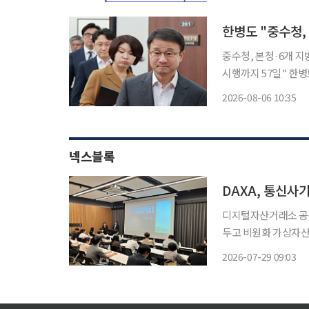
한병도 "중수청,
중수청, 본청·6개 
시행까지 57일” 한병도 더불어민주당 당대표 직무대행 겸 원내대표가 중대범죄수사청(중수
청)이 기존 검찰의 중
2026-08-06 10:35
험과 전문성을 갖춘 
넥스블록
DAXA, 통신사
디지털자산거래소 공동
두고 비원화 가상자산거래소의 제도 
강남에서 비원화 가상
2026-07-29 09:03