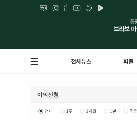
전체뉴스
피플
전체
1주
1개월
1년
직