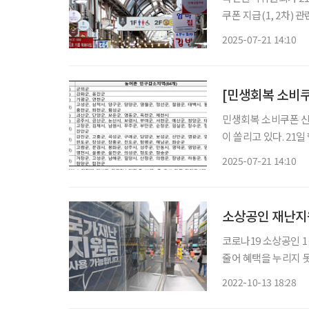
쿠폰 지급(1, 2차) 관련 이의신청 창구
경우 국민신문고에 이의
2025-07-21 14:10
로 인한 시스템 과부
[민생회복 소비쿠
민생회복 소비쿠폰 신
이 쏠리고 있다. 21일 행정안전부에 따르면 이날 오전 9시부터 민생회복 소비쿠폰을 은행, 카
드, 주민센터 등 온·오프라인을 통해 신
2025-07-21 14:10
본으로 한다. 소득별
소상공인 재난지
코로나19 소상공인 
줄어 혜택을 누리지 못했다는 지적이 나왔다
용하기 어려웠다는 분석이다. 국회 산업통상자원 중소벤처기업위원
2022-10-13 18:28
주당 의원이 소상공