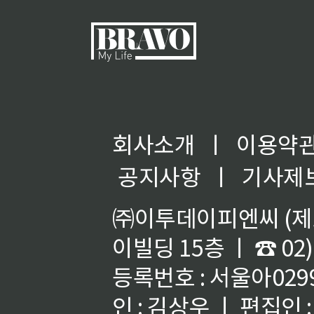
회사소개
ㅣ
이용약
공지사항
ㅣ
기사제
㈜이투데이피엔씨 (제호
이빌딩 15층 ㅣ ☎ 02)
등록번호 : 서울아02992
인 : 김상우 ㅣ 편집인