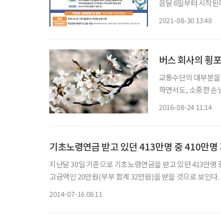
음달 6일부터 시작된다. 정부는 30일 오전 정부서울청사에서 국민지원금 대상자
신청 방법 및 지급 방안
2021-08-30 13:48
금은 기본적으로 가구
버스 회사의 횡
교통수단의 대부분을 
하면서도, 소중한 손님에게
후, 경찰서에서 출석
2016-08-24 11:14
회사로부터 블랙박스를
기초노령연금 받고 있던 413만명 중 410만명
지난달 30일 기준으로 기초노령연금을 받고 있던 413만명 중
고금액인 20만원(부부 합계 32만원)을 받을 것으로 보인다. 보건복지부는 기초노령연금 수급자에 대해 국세청 등 15개 기관 27종
공적자료와 116개 기관 금융재산 자료를 활용해 소득ㆍ재산
2014-07-16 08:11