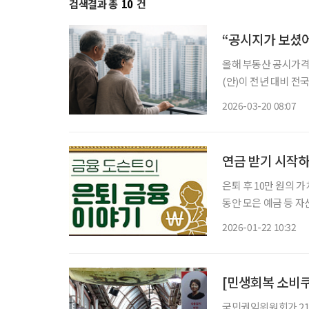
검색결과 총
10
건
“공시지가 보셨어
올해 부동산 공시가격
(안)이 전년 대비 전국
같은 69%를 적용했
2026-03-20 08:07
다는 보도도 이어지고 있
연금 받기 시작
은퇴 후 10만 원의 
동안 모은 예금 등 
개인연금을 받기 시작
2026-01-22 10:32
[민생회복 소비쿠
국민권익위원회가 21일