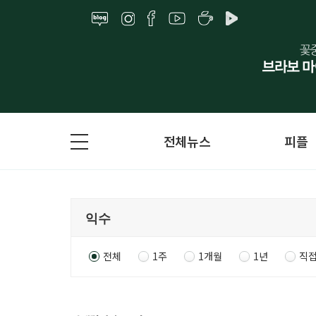
전체뉴스
피플
전체
1주
1개월
1년
직