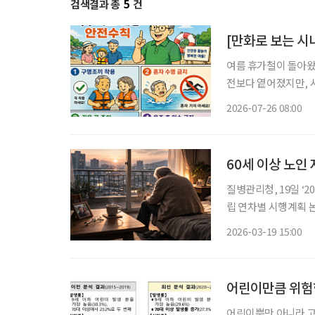
검색결과 총
5
건
[만화로 보는 시
여름 휴가철이 돌아왔
전보다 옅어졌지만, 
름 휴가를 보내기 전 안전한
2026-07-26 08:00
년간(2021~2025
60세 이상 노인
질병관리청, 19일 ‘2026년 제
립 연차별 시행계획 논의 정부가 국민의 손상 예방과 체계적 관리를 위해 범정부
다. 질병관리청은 19일 2026년 제1차 국가손상관리위원회를 열고 올해 관계부처 및 시·도 손
2026-03-19 15:00
상관리 시행계획을 심
어린이만큼 위험한
어린이뿐만 아니라 고령층