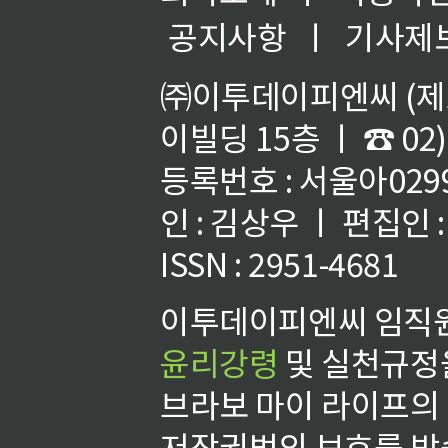
공지사항
ㅣ
기사제
㈜이투데이피엔씨 (제호
이빌딩 15층 ㅣ ☎ 02)
등록번호 : 서울아02992
인 : 김상우 ㅣ 편집인
ISSN : 2951-4681
이투데이피엔씨 임직원
윤리강령
및 실천규정을
브라보 마이 라이프의
저작권법의 보호를 받