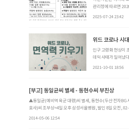
관리청에 따르면 20
한 결과 익수사고로 응
2025-07-24 23:42
이가 전체의 29.6%로 
위드 코로나 시대
인구 고령화 현상이 
데믹 사태가 일어났다. 코로나19는 전 세계적으로 전파되어 이미 2억3000만 명이 확
470만 명이 사망했으
2021-10-01 18:56
를 냈다. 놀랍게도 
[부고] 동일균씨 별세 - 동현수씨 부친상
▲동일균(예비역 육군 대령)씨 별세, 동현수(두산 전자BG
호사)씨 조부상=4일 오후 삼성서울병원, 발인 8일 오전, 02-3
2014-05-06 12:54