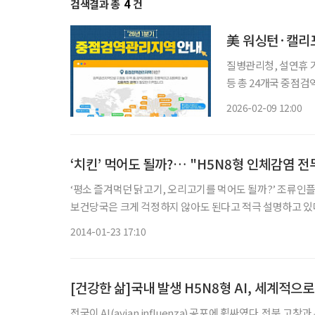
검색결과 총
4
건
질병관리청, 설연휴 기
등 총 24개국 중점
로 손 씻기 등으로 예방 설 연휴를 맞이해 해외여행을 계획 중이라면 출국 전 방문 국가
2026-02-09 12:00
‘치킨’ 먹어도 될까?… "H5N8형 인체감염 전
‘평소 즐겨먹던 닭고기, 오리고기를 먹어도 될까?’ 조류인플루엔자(AI) 발생으로 조류에 대한 국민들의 불안감이 확산되는 가운데
보건당국은 크게 걱정하지 않아도 된다고 적극 설명하고 있다. 20일 질병관리본부에 따르면 최근 전북지역에서 발생한 AI는 
형으로 인체에 감염 사례가 전무하다. 사람에게 감염되는 고병원
2014-01-23 17:10
[건강한 삶]국내 발생 H5N8형 AI, 세계적으
전국이 AI(avian influenza) 공포에 휩싸였다. 전북