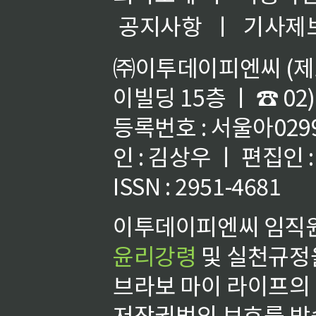
공지사항
ㅣ
기사제
㈜이투데이피엔씨 (제호
이빌딩 15층 ㅣ ☎ 02)
등록번호 : 서울아02992
인 : 김상우 ㅣ 편집인
ISSN : 2951-4681
이투데이피엔씨 임직원
윤리강령
및 실천규정을
브라보 마이 라이프의
저작권법의 보호를 받