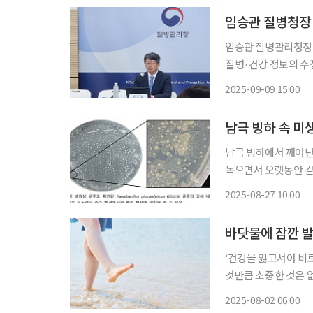
임승관 질병청장 
임승관 질병관리청장은
질병·건강 정보의 수
업무 효율성 제고와 함께 국
2025-09-09 15:00
청주시 흥덕구 질병청
남극 빙하 속 미
남극 빙하에서 깨어난
녹으면서 오랫동안 갇혀
소는 남극 빙하에서 
2025-08-27 10:00
바닷물에 잠깐 발
‘건강을 잃고서야 비
것만큼 소중한 것은 
쏙)’을 통해 일상생활에
2025-08-02 06:00
는 높은 기온과 습도