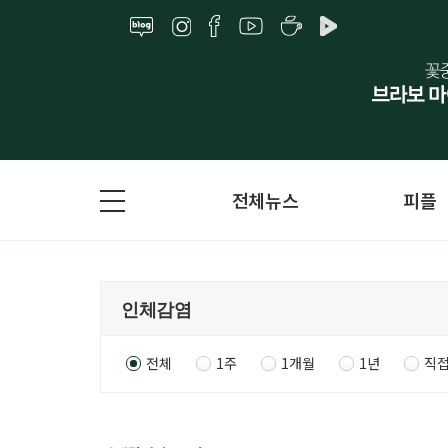
전체뉴스
피플
전체
1주
1개월
1년
직