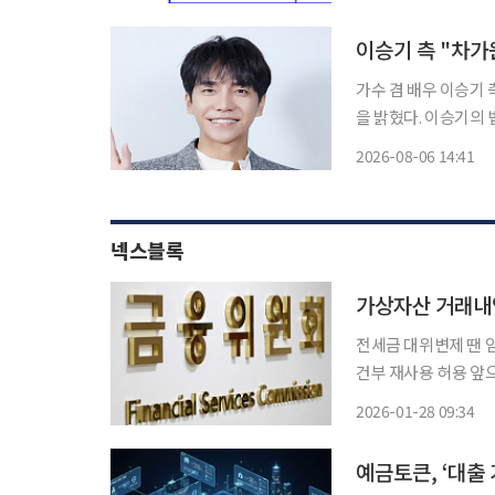
이승기 측 "차가
가수 겸 배우 이승기
을 밝혔다. 이승기의 법률대리인인 법률사무소 현명 윤용석ㆍ장재원 변호사는 6일 입장문을
통해 "차가원 씨의 
2026-08-06 14:41
넥스블록
가상자산 거래내
전세금 대위변제 땐 
건부 재사용 허용 앞으로 가상자산 거래정보도 신용정보에 편입된다. 전세금을 돌려주지 않
은 악성 임대인 정보도 동의 없
2026-01-28 09:34
내용을 담은 '신용정
예금토큰, ‘대출 