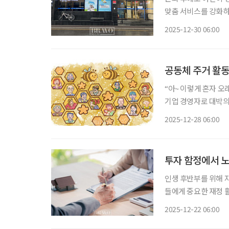
맞춤 서비스를 강화하
라운지를 별도로 마련
2025-12-30 06:00
고객의 금융 접근성을
공동체 주거 활동
“아~ 이렇게 혼자 오
기업 경영자로 대박의
을 확장하고 성장의 기
2025-12-28 06:00
었다. 그러던 어느 
투자 함정에서 노
인생 후반부를 위해 
들에게 중요한 재정 
부하고 꼼꼼히 확인하지
2025-12-22 06:00
모은 자산에 치명적인 