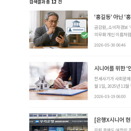
검색결과 총
12
건
‘홍길동’ 아닌 ‘
금감원, 소비자경보 '
의무화 개인 이름처럼 보이는 계좌가 사실은 단체 계좌일 수 있어 금융소비자의 주의가 요구
된다. 특히 전세보증
2026-05-30 06:46
시니어를 위한 ‘
전세사기가 사회문제가
월 1일, 2025년 1
있었다. 시니어에게 전
2026-03-19 06:00
전 임대차는 계약 전, 
[은행X시니어 현
은퇴 후에도 여전히 