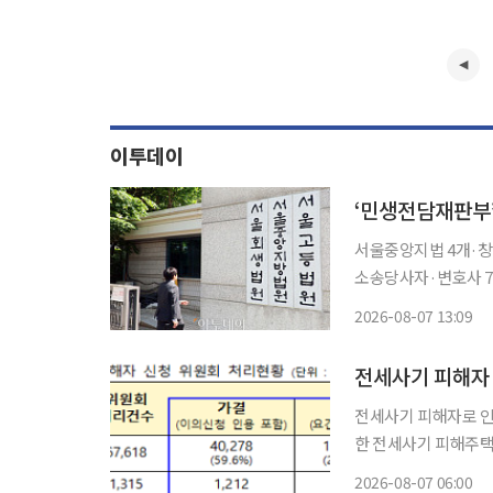
이투데이
‘민생전담재판부
서울중앙지법 4개·창
소송당사자·변호사 77% “신속한 권리
착형 사건을 맡는 '
2026-08-07 13:09
전세사기 피해자 
전세사기 피해자로 인
한 전세사기 피해주택도 1만 가구를 돌
회 전체회의를 세 차례
2026-08-07 06:00