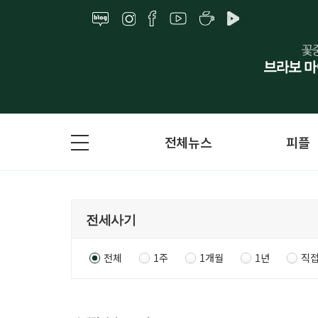
전체뉴스
피플
전체
1주
1개월
1년
직