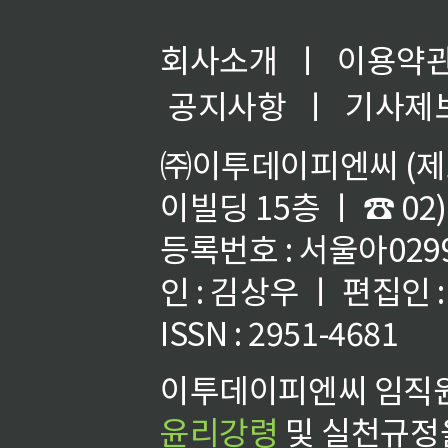
회사소개
ㅣ
이용약
공지사항
ㅣ
기사제
㈜이투데이피엔씨 (제호
이빌딩 15층 ㅣ ☎ 02)
등록번호 : 서울아02992
인 : 김상우 ㅣ 편집인
ISSN : 2951-4681
이투데이피엔씨 임직원
윤리강령
및 실천규정을