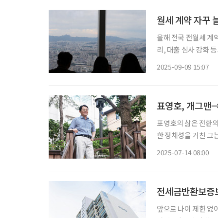
월세 계약 자꾸
올해 전국 전월세 계약 
리, 대출 심사 강화 
흐름 설계 고민” 전세는 축소되고 월세 가격은 상승할 것이란 전망이 나오면서 은퇴 후 현금
2025-09-09 15:07
흐름에 대한 자산 관
표영호, 개그맨→
표영호의 삶은 전환의 
한 정체성을 거친 그는
력은 ‘실패’다. 실패
2025-07-14 08:00
다. 그는 스스로를 “
전세금반환보증보
앞으로 나이 제한 없이 