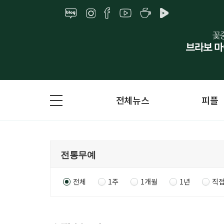
전체뉴스
피플
전체
1주
1개월
1년
직