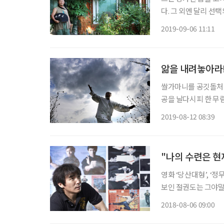
다. 그 외엔 달리 선
호박잎처럼 시들어가던
2019-09-06 11:11
이 아름답고 기묘한 
앎을 내려놓아라!
쌀가마니를 공깃돌처럼
공을 날다시피 한 무림
적 고수의 이름을 들
2019-08-12 08:39
고? 증인이 있었다. 
"나의 수련은 
영화 ‘당산대형’, ‘정무
보인 절권도는 그야말
푹 빠진 사람이 있었으
2018-08-06 09:00
술과 함께했지만, 그