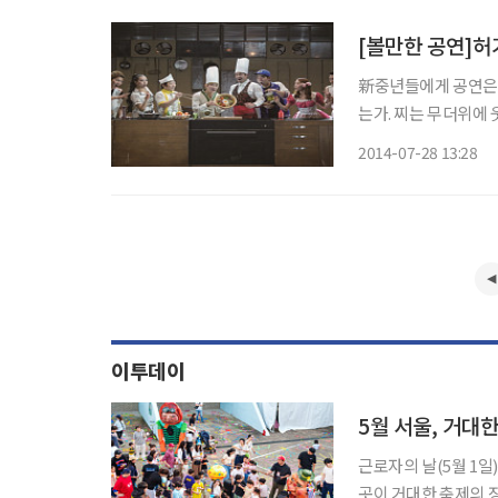
[볼만한 공연]허
新중년들에게 공연은 
는가. 찌는 무더위에 
기’를 채울 문화감성
2014-07-28 13:28
공연을 관람하며 진한
이투데이
근로자의 날(5월 1일
곳이 거대한 축제의 