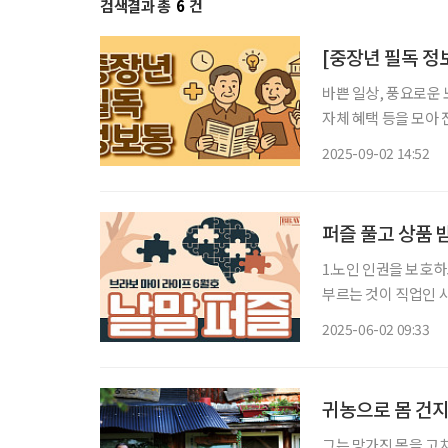
검색결과 총
6
건
[중장년 필독 정
바쁜 일상, 풍요로운 
자체 혜택 등을 모아 전달 드립니다. 불법사금융, “두려
달 동안 ‘불법사금융 
2025-09-02 14:52
60%가 넘는 초고금
퍼즐 풀고 상품 
1.노인 인권을 보호하
부르는 것이 직업인 사
구리나 돌을 매끄럽게 
2025-06-02 09:33
공금이나 남의 재물을 
귀농으로 몸 건지
그는 망가진 몸을 고