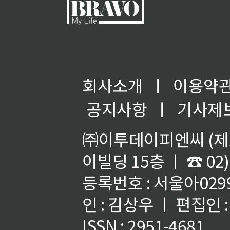
회사소개
ㅣ
이용약
공지사항
ㅣ
기사제
㈜이투데이피엔씨 (제호
이빌딩 15층 ㅣ ☎ 02)
등록번호 : 서울아02992
인 : 김상우 ㅣ 편집인
ISSN : 2951-4681