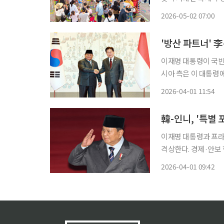
주요 명소에서 대규모
2026-05-02 07:00
'방산 파트너' 李
이재명 대통령이 국빈
시아 측은 이 대통령
환을 통해 방산 협력 파트너십이 부각
2026-04-01 11:54
통령에게 서울시 무형
韓-인니, '특별
이재명 대통령과 프라
격상한다. 경제·안보 
첨단기술, 방산까지 포괄
2026-04-01 09:42
대 대변인은 1일 서