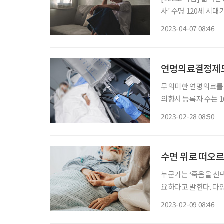
사' 수명 120세 시
4050세대는 청년에 
2023-04-07 08:46
맞춤한 표현과 분류가 
연명의료결정제도
무의미한 연명의료를 
의향서 등록자 수는 
는 26만 건을 넘어섰다
2023-02-28 08:50
하는 데, 안락사와 
수면 위로 떠오르
누군가는 ‘죽음을 선택
요하다고 말한다. 다
캐나다, 벨기에, 스
2023-02-09 08:46
하는 국가가 계속해서