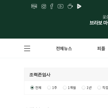
전체뉴스
피플
전체
1주
1개월
1년
직