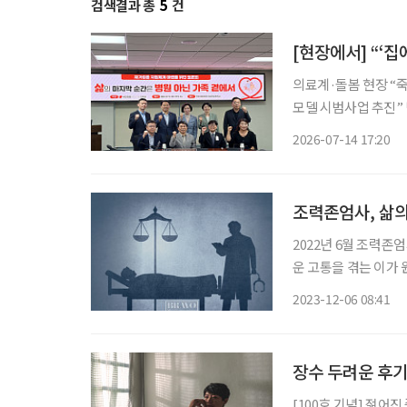
검색결과 총
5
건
[현장에서] “‘
의료계·돌봄 현장 “죽음보다 돌봄 
모델 시범사업 추진” 병원이 아닌 ‘내가 살아가는 집’에서 가족과 함께 삶의 마지막을 맞는 ‘재
가임종’. 국가 차원의 지원체
2026-07-14 17:20
원회관에서 한지아 국
조력존엄사, 삶의
2022년 6월 조력존
운 고통을 겪는 이가 
다. 많은 논란을 일
2023-12-06 08:41
때 해외 여러 나라에 
장수 두려운 후기
[100호 기념] 젊어