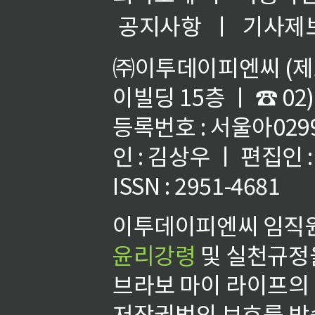
공지사항
ㅣ
기사제
㈜이투데이피엔씨 (제호
이빌딩 15층 ㅣ ☎ 02)
등록번호 : 서울아02992
인 : 김상우 ㅣ 편집인
ISSN : 2951-4681
이투데이피엔씨 임직원
윤리강령
및 실천규정을
브라보 마이 라이프의
저작권법의 보호를 받