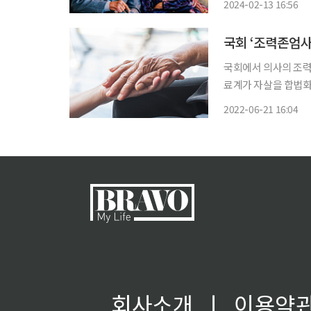
2024-02-13 16:56
국회 ‘조력존엄사
국회에서 의사의 조력
료계가 자살을 합법화
일 입장문을 통해 최
2022-06-21 16:04
기 환자가 의사 도움
회사소개
ㅣ
이용약