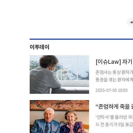
이투데이
[이슈Law] 자
존엄사는 통상 환자가
통증을 겪는 환자에게
가치이며 경제적 약자
2025-07-05 10:00
‘안락사’를 둘러싼 
드 전 총리가 5일 동갑내기 부인과 93세를 일기로 고향인 네덜란드 동부 네이메현에서 동반
안락사로 생을 마감했다는 