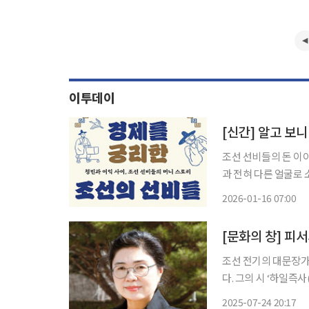
이투데이
[신간] 알고 보
조선 선비들의 돈 이야기⋯‘경제를
과 전혀 다른 얼굴로
는 어떻게 나누는 게 
2026-01-16 07:00
층에 쏠리는지 같은 
[문화의 창] 피
조선 전기의 대문장가이
다. 그의 시 ‘하일즉사(夏日卽事)’에는 ‘선비다운 여름나기’가 오롯이 담겨 있다. 風吹簾捲坐
閒齋 바람 불어 발 걷히니 한가한 서재에 앉고 身在炎天不覺災 몸은 한여름에 있으나 화를
2025-07-24 20:17