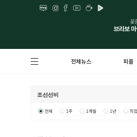
전체뉴스
피플
전체
1주
1개월
1년
직