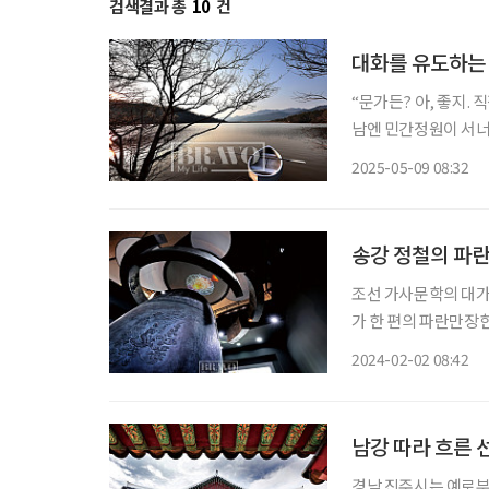
검색결과 총
10
건
대화를 유도하는 
“문가든? 아, 좋지. 
남엔 민간정원이 서너 
로운 수종들의 경연을 
2025-05-09 08:32
원? 나무들과 마주 
송강 정철의 파란
조선 가사문학의 대가이
가 한 편의 파란만장
영화였다. 생존 당시
2024-02-02 08:42
는 정말이지 독특하다
남강 따라 흐른 
경남 진주시는 예로부