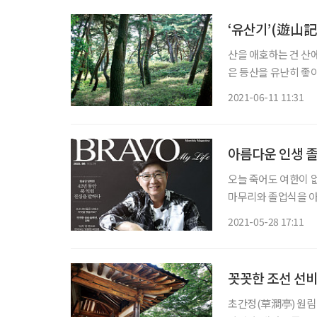
‘유산기’(遊山記
산을 애호하는 건 산
은 등산을 유난히 좋
이들이 많다. 등산에 
2021-06-11 11:31
인생이다. 작
아름다운 인생 졸
오늘 죽어도 여한이 
마무리와 졸업식을 아
같지 않은 어르신들은 마음처럼 준비가 
2021-05-28 17:11
잘 살 수 있게 되고
꼿꼿한 조선 선비
초간정(草澗亭) 원림(