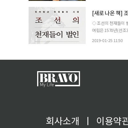
[새로 나온 책] 
◇ 조선의 천재들이 벌인 참
여립은 1570년(선조
있으면서 서인에 속했
2019-01-25 11:50
선혼을 비판했다. 이
회사소개
ㅣ
이용약