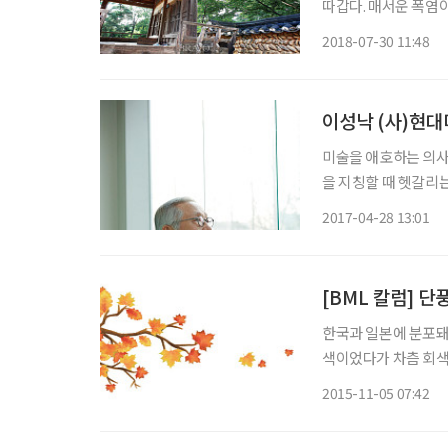
따갑다. 매서운 폭염이
해 눈총만 쏠 일 아니
2018-07-30 11:48
아 만물을 하찮게 여
미술을 애호하는 의사
을 지칭할 때 헷갈리
일흔의 나이에 미술사
2017-04-28 13:01
대미술관회 회장, (
[BML 칼럼] 
한국과 일본에 분포돼
색이었다가 차츰 회색
로 바뀌었다가 가을이면 문자
2015-11-05 07:42
信)’에 ‘꽃등인 양 