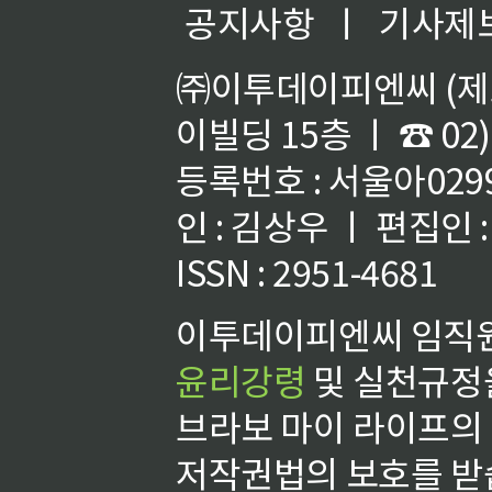
공지사항
ㅣ
기사제
㈜이투데이피엔씨 (제호
이빌딩 15층 ㅣ ☎ 02)
등록번호 : 서울아02992
인 : 김상우 ㅣ 편집인
ISSN : 2951-4681
이투데이피엔씨 임직원
윤리강령
및 실천규정을
브라보 마이 라이프의
저작권법의 보호를 받