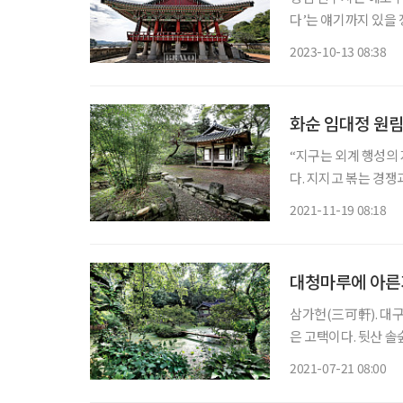
다’는 얘기까지 있을
신이라 일컬을 만한 이
2023-10-13 08:38
날 충의(忠義)의 얼
화순 임대정 원림,
“지구는 외계 행성의 
다. 지지고 볶는 경
기다. 그러나 여기가
2021-11-19 08:18
대청마루에 아른
삼가헌(三可軒). 대구
은 고택이다. 뒷산 
특유의 개성이 있어 
2021-07-21 08:00
엔 아깝다. 후루룩 