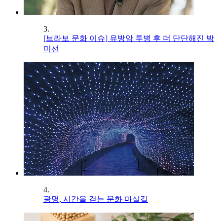
3.
[브라보 문화 이슈] 유방암 투병 후 더 단단해진 박
미선
4.
광명, 시간을 걷는 문화 마실길