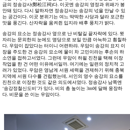
금의 정송강사(鄭松江祠)다. 이곳엔 송강의 영정과 위패가 봉
안돼 있다. 다시 말하자면 정송강사는 송강의 넋을 만날 수 있
는 공간이다. 이곳 분위기는 여느 딱딱한 사당과 달라 포근한
맛을 풍긴다. 산자락을 움켜쥔 입지라 배후 풍치가 밝다.
송강의 묘소는 정송강사 옆으로 난 비탈길 끝자락에 있다. 묏
자리는 문외한의 눈에도 명당으로 보일 만큼 아늑하고 훤칠하
다. 우암이 잡았다는 터이니 어련하랴. 우암이 송강의 묘지 이
장을 주도한 건 송강의 묘소에 물이 차 고민이라는 후손의 하
소연을 접하고서였다. 그런데 우암이 하필 진천을 택해 이장
작업을 한 건 어떤 이유에서일까. 여기에는 일련의 정치적 고
려가 있었다. 우암은 영남계 서원 세력을 견제하기 위해 충북
지역에 서원 다수를 건립했는데, 서인의 영수 송강의 묘소를
진천으로 이장한 것도 같은 의도에서였다. 정송강사 남쪽엔
‘송강정철신도비’가 있다. 비의 총 높이는 3m에 달해 웅장하
다. 비문을 쓴 이는 우암이다.