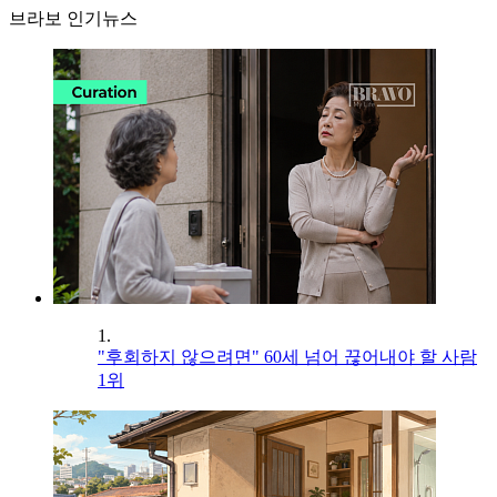
브라보 인기뉴스
1.
"후회하지 않으려면" 60세 넘어 끊어내야 할 사람
1위