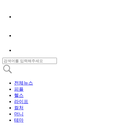
전체뉴스
피플
헬스
라이프
컬처
머니
테마