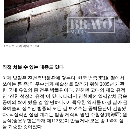
(브라보 마이 라이프 DB)
직접 쳐볼 수 있는 대종도 있다
이제 발길은 진천종박물관에 닿는다. 한국 범종(梵鍾, 절에서
쓰이는 큰 종)의 우수성과 예술성을 알리기 위해 2005년 개관
한 국내 유일의 종 전문 박물관이다. 진천엔 고대의 제철 유적
인 ‘진천 석장리 유적’이 있다. 따라서 진천에선 일찌감치 금속
공예의 싹이 텄을 걸 알 만하다. 이 특유한 역사를 배경 삼아 금
속예술의 정수인 범종의 모든 걸 보여주는 종박물관이 건립됐
다. 직접적인 설립 계기는 범종 제작의 명인 주철장(鑄鐵匠) 원
광식(중요무형문화재 제112호)이 만들거나 모은 종 150여 점
을 기증한 것이었다.