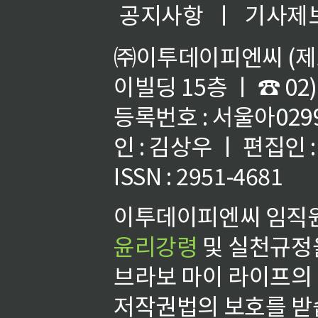
공지사항
ㅣ
기사제
㈜이투데이피엔씨 (제호
이빌딩 15층 ㅣ ☎ 02)
등록번호 : 서울아02992
인 : 김상우 ㅣ 편집인
ISSN : 2951-4681
이투데이피엔씨 임직원
윤리강령
및 실천규정을
브라보 마이 라이프의
저작권법의 보호를 받