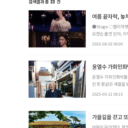
검색결과 총
33
건
여름 끝자락, 놓
●Stage ◇엘리자벳 일정 8월 16일 ~ 11월 15일 장소 블루스퀘어 우리은행홀 연출 로버트
요한슨 출연 린아, 이지혜
리자벳’은 오스트리아
2026-08-02 06:00
를 향한 갈망, 초월적 존
윤열수 가회민화
윤열수 가회민화박물관
린 듯 꿈같은 세월을 
는 사람이라고는 없고
2025-05-21 09:15
말로 아찔하고 요상한
가을길을 걷고 또
바람이 달라졌다. 한