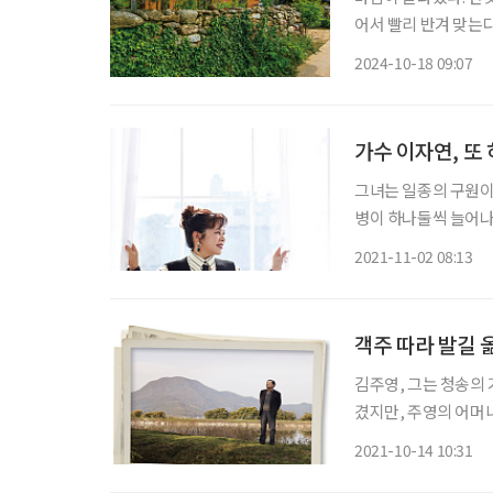
어서 빨리 반겨 맞는
걸음을 늦추게 한다. 작은 행복이 폴폴, 금당실마을 산책 경북 예천 읍내에서 자동차로 15분
2024-10-18 09:07
쯤 달리면 나타나는 금
가수 이자연, 또 
그녀는 일종의 구원이
병이 하나둘씩 늘어나
래는 잘 몰랐지만, 평
2021-11-02 08:13
렇게 ‘당신의 의미’를
객주 따라 발길 
김주영, 그는 청송의 
겼지만, 주영의 어머
두었지만, 주영의 어
2021-10-14 10:31
려뒀다. 그리하여 맹