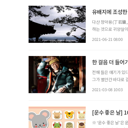
유배지에 조성한
다산 정약용(丁若鏞, 1
하는 것으로 귀양살이
인’이라는 딱지가 붙
2021-06-21 08:00
했다. 그러나 기이하
한 걸음 더 들어가
전해 들은 얘기가 있다
그가 별안간 바다로 
사라졌다. 그러자 놀란
2021-03-08 10:03
리를 수면 위로 쑥 내
[운수 좋은 날] 
※ ‘운수 좋은 날’은