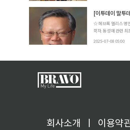
화점 대구점 지하 1층
[이투데이 말투
☆ 헤브록 엘리스 명언 “새롭고, 다르며, 더 나은 성공의 바탕은 실패이다.” 잉글랜드
학자. 동성애 관련 최
랜스젠더 심리학 저술
2025-07-08 05:00
이라는 개념을 개발했다
회사소개
ㅣ
이용약