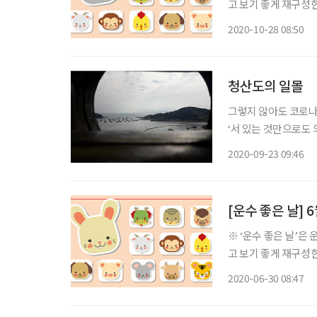
고 보기 좋게 재구성한 콘텐츠입니다. ◈ 쥐띠 총운 (금전운
의견에 귀를 기울이지
2020-10-28 08:50
견에 귀 기울일 것이
청산도의 일몰
그렇지 않아도 코로나
‘서 있는 것만으로도
남쪽 기점을 해남현으
2020-09-23 09:46
서 서울까지 천 리,
[운수 좋은 날] 
※ ‘운수 좋은 날’은
고 보기 좋게 재구성한 콘텐츠입니다. ◈ 쥐띠 총운 (금전운
의견에 귀를 기울이지
2020-06-30 08:47
견에 귀 기울일 것이