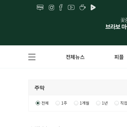
전체뉴스
피플
전체
1주
1개월
1년
직