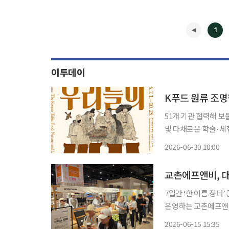
1
이투데이
K푸드 원류 조
51개 기관 협력해 보
및 다채로운 학술·체험 행사 마련 국립중앙박물관이 한국
으로 살펴보는 대규모
2026-06-30 10:00
왕실 의궤, 근현대 
◀
교촌에프앤비, 
7일간 ‘한 여름 장터’
운영하는 교촌에프앤비
음료기업’으로서의 오프라인 경쟁력을 다
2026-06-15 15:35