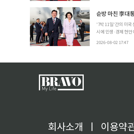
터 재개한
순방 마친 李대
'7박 11일'간의 미
시에 민생·경제 현안
재개하는 등 민생·경제 현안 
2026-08-02 17:47
서 인공지능(AI)·
회사소개
ㅣ
이용약