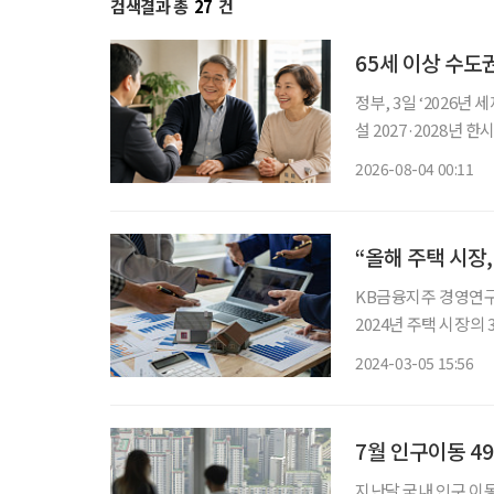
검색결과 총
27
건
65세 이상 수도
정부, 3일 ‘2026년 세제개편안’ 발표 ‘고령 1주택
설 2027·2028년 한시 시행,
령자가 지방으로 이주
2026-08-04 00:11
기거주·고령·지방주택
“올해 주택 시장,
KB금융지주 경영연구소
2024년 주택 시장의
을 내놨다. 세 변수 
2024-03-05 15:56
로 보인다.
7월 인구이동 4
지난달 국내 인구 이동