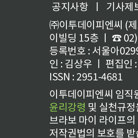
공지사항
ㅣ
기사제
㈜이투데이피엔씨 (제호
이빌딩 15층 ㅣ ☎ 02)
등록번호 : 서울아02992
인 : 김상우 ㅣ 편집인
ISSN : 2951-4681
이투데이피엔씨 임직원
윤리강령
및 실천규정을
브라보 마이 라이프의
저작권법의 보호를 받