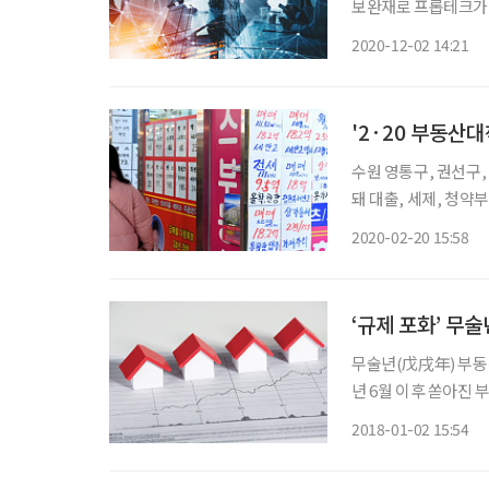
보완재로 프롭테크가 부상 중이다. 2020년 부동산 시장
의 불안한 심리가 반영
2020-12-02 14:21
확실성과 저금리로 인
'2·20 부동산대
수원 영통구, 권선구
돼 대출, 세제, 청약부
동산대책’을 발표했다.
2020-02-20 15:58
다. 이번 대책을 살
‘규제 포화’ 무
무술년(戊戌年) 부동산
년 6월 이후 쏟아진 
중이라 주택 수요자들
2018-01-02 15:54
울 인기 지역은 ‘안