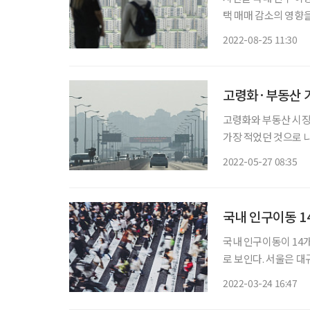
택 매매 감소의 영향을
따르면, 7월 이동자 수
2022-08-25 11:30
자수는 조사 대상 기간
고령화·부동산 거
고령화와 부동산 시장
가장 적었던 것으로 나타났다. 통계청은 25일 발표한 ‘4월 국내 
달 이동자 수가 48만3
2022-05-27 08:35
4월 기준으로 지난해 
국내 인구이동 1
국내 인구이동이 14
로 보인다. 서울은 대
23일 발표한 '2월 
2022-03-24 16:47
년동월대비 5.9%(4만