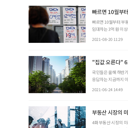
빠르면 10월부터
빠르면 10월부터 부
임대차는 3억 원 이상
서 450만 원으로 낮아
2021-08-20 11:29
원으로 준다
"집값 오른다" 
국민들은 올해 하반기
응답자는 지금까지 이뤄진 조사 중 가장 적었
국 715명을 대상으로
2021-06-24 14:49
부동산 시장의 미
4화 부동산 시장의 미래, 프롭테크 코로나19가 촉발한 