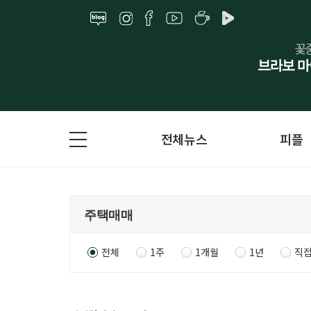
전체뉴스
피플
전체
1주
1개월
1년
직