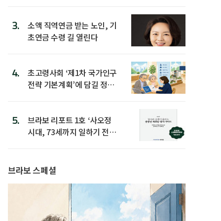
3.
소액 직역연금 받는 노인, 기
초연금 수령 길 열린다
4.
초고령사회 ‘제1차 국가인구
전략 기본계획’에 담길 정책
은
5.
브라보 리포트 1호 ‘사오정
시대, 73세까지 일하기 전략’
발간
브라보 스페셜