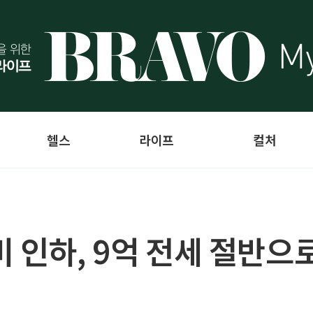
헬스
라이프
컬처
 인하, 9억 전세 절반으