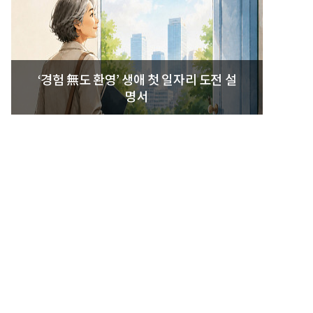
‘경험 無도 환영’ 생애 첫 일자리 도전 설
명서