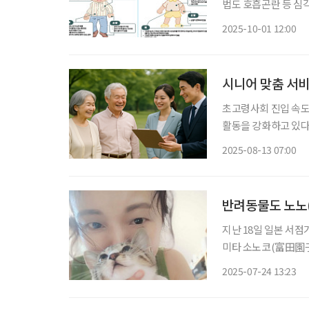
법도 호흡곤란 등 심각한 증상 때는 즉시
기관 이용 방법을 미리 숙지할 필요가 있다. 
2025-10-01 12:00
시니어 맞춤 서비
초고령사회 진입 속도
활동을 강화하고 있다
시니어의 삶의 질 향상과 사회
2025-08-13 07:00
스케어 결합한 시니어
반려동물도 노노(
지난 18일 일본 서점
미타 소노코(富田園子
고, 일본동물과학연구
2025-07-24 13:23