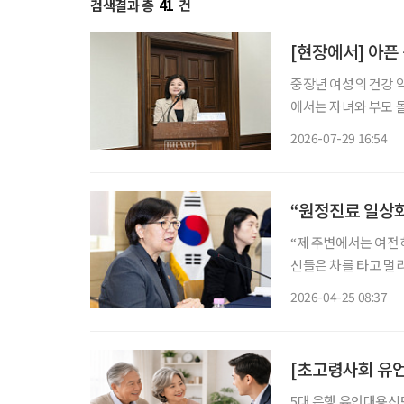
검색결과 총
41
건
[현장에서] 아픈
중장년 여성의 건강 
에서는 자녀와 부모 
발생한다. 여성 건강
2026-07-29 16:54
“제 주변에서는 여전히
신들은 차를 타고 멀리
생합니다.” (영주시 A씨) 정은경 보건복지부 장관이 의료 취약 지역을 찾아 주
2026-04-25 08:37
5대 은행 유언대용신탁