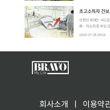
가해 브랜드 경쟁력을
초고소득자 건보
상한선 459만→612
화…저소득층 부담 감안 2029년까지 단
한액 최대 612만원
2026-07-26 09:54
연
회사소개
ㅣ
이용약