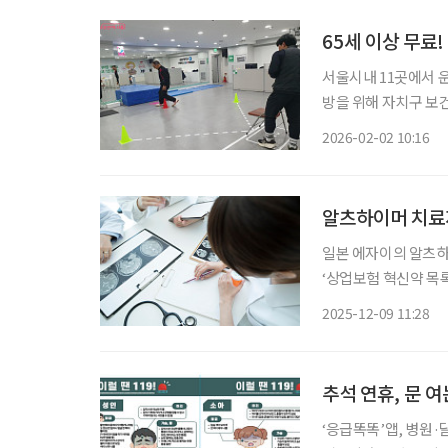
65세 이상 무료
서울시내 11곳에서 운
방을 위해 자치구 보건소와 협력에 나선다. 앞
력 측정ㆍ관리까지 통합 건강관
2026-02-02 10:16
‘대사증후군 관리 사업
알츠하이머 치료제
일본 에자이의 알츠하
‘상업보험 혁신약 목록
의료보험 약가 목록(
2025-12-09 11:28
보장 통로를 열어주는
추석 연휴, 문 
‘응급똑똑’앱, 병원·