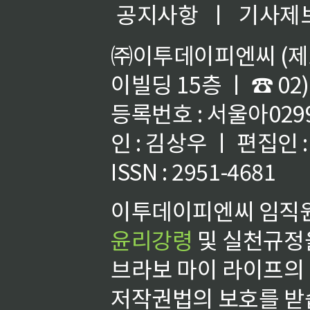
공지사항
ㅣ
기사제
㈜이투데이피엔씨 (제호
이빌딩 15층 ㅣ ☎ 02)
등록번호 : 서울아02992
인 : 김상우 ㅣ 편집인
ISSN : 2951-4681
이투데이피엔씨 임직원
윤리강령
및 실천규정을
브라보 마이 라이프의
저작권법의 보호를 받