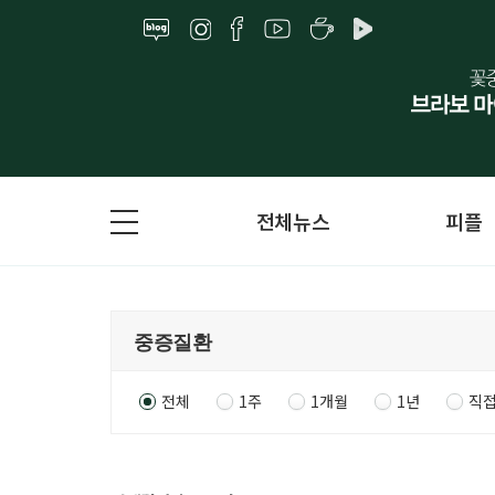
전체뉴스
피플
전체
1주
1개월
1년
직