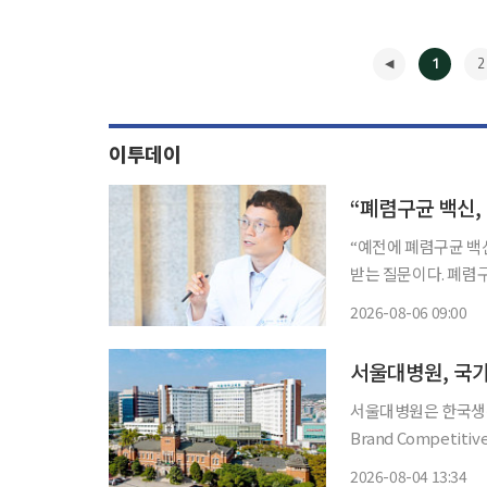
1
2
이투데이
“폐렴구균 백신,
“예전에 폐렴구균 백신을 맞았는데 
받는 질문이다. 폐렴
가들은 과거 접종 이
2026-08-06 09:00
한다. 폐렴구균
◀
서울대병원, 국가
서울대병원은 한국생산
Brand Competit
다고 4일 밝혔다. NBCI는 매년 소비자를 대상으로 브랜드 인지도, 이미지, 관계 등을 종합 평
2026-08-04 13:34