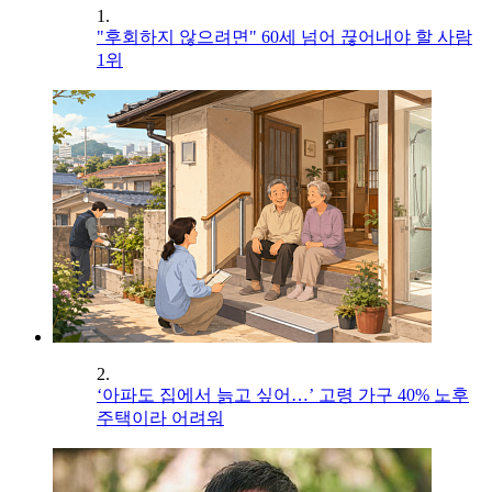
1.
"후회하지 않으려면" 60세 넘어 끊어내야 할 사람
1위
2.
‘아파도 집에서 늙고 싶어…’ 고령 가구 40% 노후
주택이라 어려워