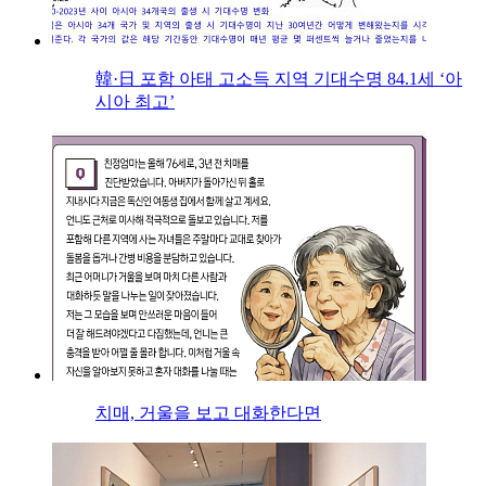
韓·日 포함 아태 고소득 지역 기대수명 84.1세 ‘아
시아 최고’
치매, 거울을 보고 대화한다면