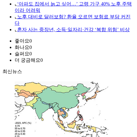
⌞
‘아파도 집에서 늙고 싶어…’ 고령 가구 40% 노후 주택
이라 어려워
⌞
노후 대비로 달러보험? 환율 오르면 보험료 부담 커진
다
⌞
혼자 사는 중장년, 소득·일자리·건강 ‘복합 위험’ 비상
좋아요
0
화나요
0
슬퍼요
0
더 궁금해요
0
최신뉴스