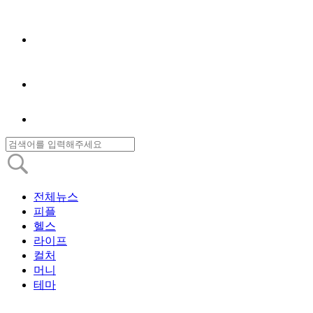
전체뉴스
피플
헬스
라이프
컬처
머니
테마