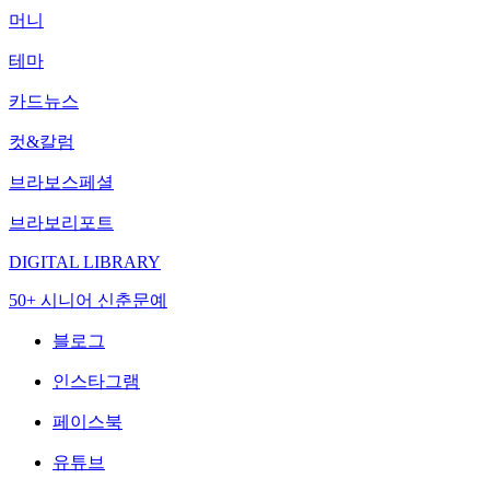
머니
테마
카드뉴스
컷&칼럼
브라보스페셜
브라보리포트
DIGITAL LIBRARY
50+ 시니어 신춘문예
블로그
인스타그램
페이스북
유튜브