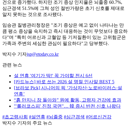
건으로 증가했다. 하지만 조기 증상 인지율은 뇌졸중 60.7%,
심근경색 51.5%에 그쳐 성인 절반가량은 초기 신호를 제대로
알지 못하는 것으로 조사됐다.
임승관 질병관리청장은 "조기 증상은 예고 없이 나타나는 만
큼 평소 증상을 숙지하고 즉시 대응하는 것이 무엇보다 중요하
다"며 "특히 어르신과 고혈압 등 기저질환이 있는 고위험군은
가족과 주변의 세심한 관심이 필요하다"고 당부했다.
박지수 기자
jsp@etoday.co.kr
관련 뉴스
설 연휴 '여기가 딱!' 꼭 가야할 전시 6선
[카드뉴스] 바로 쓰는 2026 설 명절 인사말 BEST 5
[브라보 Pick] 시니어의 픽 ‘가상자산·노로바이러스·설
연휴’
“흙 만지니 잠 돌아와” 원예 활동, 고령자 건강에 효과
"'롤러코스피' 진정 국면"… 韓 증시 반전 신호 나왔다
#초고령사회
#설연휴
#뇌졸중
#심근경색
#어르신건강
박지수 기자의 주요 뉴스