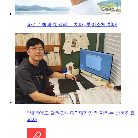
파킨슨병과 헷갈리는 치매, 루이소체 치매
“새벽에도 달려갑니다” 재가임종 지키는 방문진료
의사