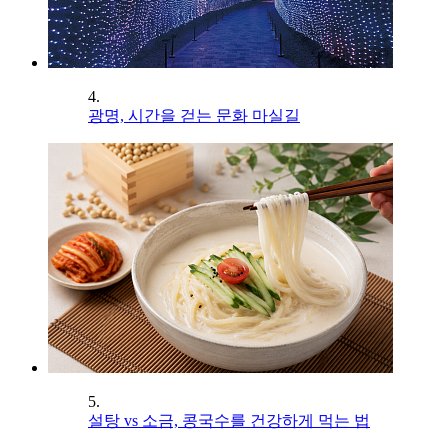
4.
광명, 시간을 걷는 문화 마실길
5.
설탕 vs 소금, 콩국수를 건강하게 먹는 법