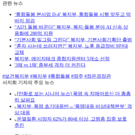
관련 뉴스
‘통합돌봄 본사업 D-4’ 복지부, 통합돌봄 시행 앞두고 막
바지 점검
“AI가 돌봄 바꾼다” 복지부, 복지·돌봄 분야 AI 신속 상
용화에 280억 지원
“기본사회 밑그림 그린다” 복지부, 기본사회기획단 출범
“혼자 사는데 쓰러지면?” 복지부, 노후 응급장비 9만대
교체
복지부, 에이지테크 종합지원센터 5개소 선정
'3채 vs 1채' 종부세 격차 더 커진다
#보건복지부
#복지부
#통합돌봄
#영주
#정은경장관
서지희 기자의 주요 뉴스
⌞
[만화로 보는 시니어 뉴스] 폭염 속 치매어르신 더 촘촘
히 살펴요
⌞
복지부, 폭염 초기대응반→‘폭염대응 비상대책본부’ 격
상 대응
⌞
온열질환 사망자 62%가 80세 이상, 고령층 집중 보호
추진