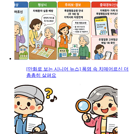
[만화로 보는 시니어 뉴스] 폭염 속 치매어르신 더
촘촘히 살펴요