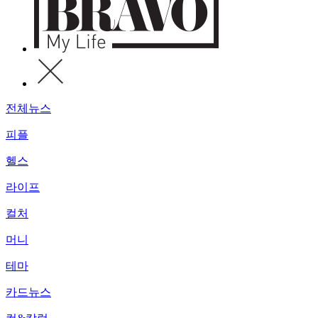
전체뉴스
피플
헬스
라이프
컬처
머니
테마
카드뉴스