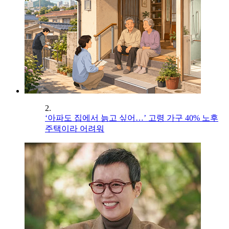
2.
‘아파도 집에서 늙고 싶어…’ 고령 가구 40% 노후
주택이라 어려워