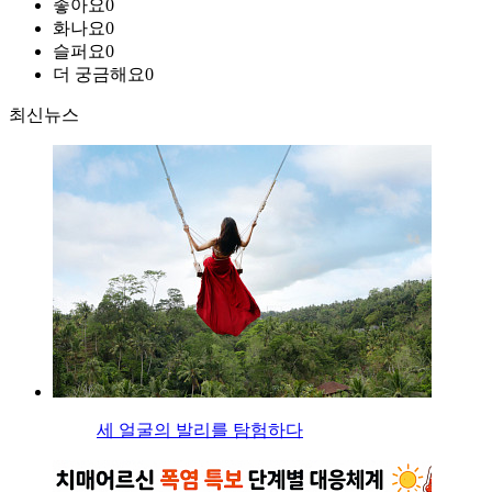
좋아요
0
화나요
0
슬퍼요
0
더 궁금해요
0
최신뉴스
세 얼굴의 발리를 탐험하다