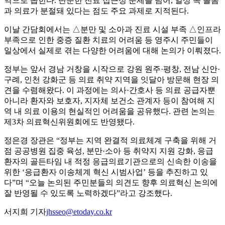
역으로 꼽힌다. 단순한 진료 접근성 문제를 넘어, 일상 속 돌봄
과 의료가 분절돼 있다는 점도 주요 과제로 지적된다.
이날 간담회에서는 △분만 및 소아과 진료 시설 부족 △인프라
부족으로 인한 중증 질환 치료의 어려움 등 영주시 주민들이
일상에서 실제로 겪는 다양한 어려움에 대해 논의가 이뤄졌다.
정부는 앞서 경남 거창을 시작으로 강원 원주·평창, 전남 신안·
구례, 인천 강화군 등 의료 취약 지역을 잇달아 방문해 현장 의
견을 수렴해왔다. 이 과정에는 의사·간호사 등 의료 공급자뿐
아니라 환자와 보호자, 지자체 보건소 관계자 등이 참여해 지
역 내 의료 이용의 현실적인 어려움을 공유했다. 관련 논의는
제3차 의료혁신위원회에도 반영됐다.
정은경 장관은 “정부는 지역 완결적 의료체계 구축을 위해 거
점 공공병원 집중 육성, 분만·소아 등 취약지 지원 강화, 응급
환자의 골든타임 내 적정 응급의료기관으로의 신속한 이송을
위한 ‘응급환자 이송체계 혁신 시범사업’ 등을 추진하고 있
다”며 “오늘 논의된 주민분들의 의견도 향후 의료혁신 논의에
잘 반영될 수 있도록 노력하겠다”라고 강조했다.
서지희 기자
jhsseo@etoday.co.kr