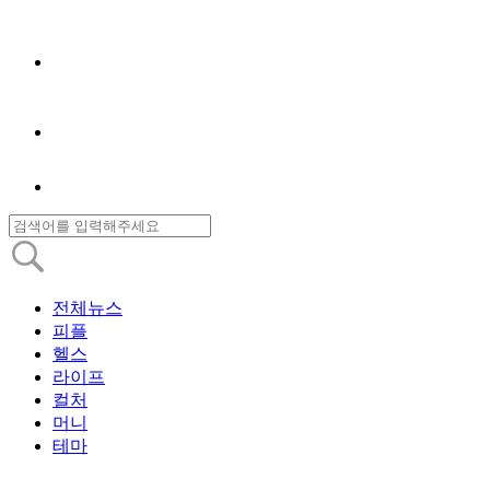
전체뉴스
피플
헬스
라이프
컬처
머니
테마