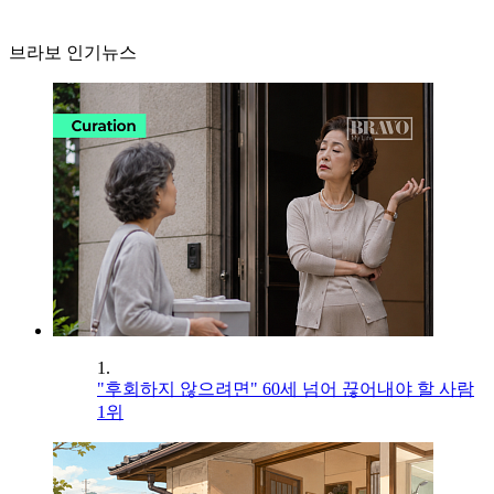
브라보 인기뉴스
1.
"후회하지 않으려면" 60세 넘어 끊어내야 할 사람
1위