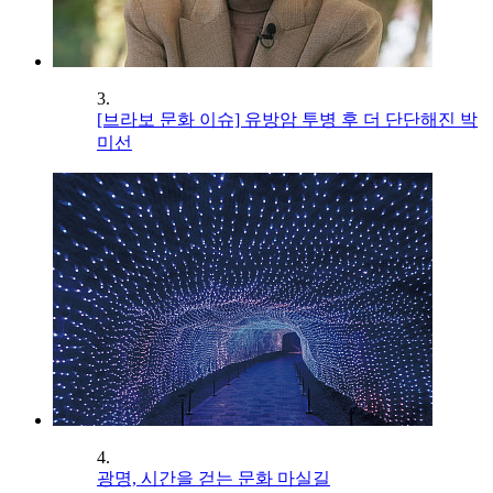
3.
[브라보 문화 이슈] 유방암 투병 후 더 단단해진 박
미선
4.
광명, 시간을 걷는 문화 마실길