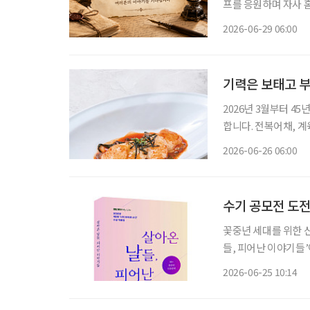
프를 응원하며 자사 홈
(글, 그림, 사연) 
2026-06-29 06:00
소개합니다.
기력은 보태고 부
2026년 3월부터 4
합니다. 전복어채, 계육녹두편 날씨가 더워질수록 입맛은 줄고 몸은
요한 보양식은 무겁고
2026-06-26 06:00
운 한 접시다. 부드러
수기 공모전 도전
꽃중년 세대를 위한 신
들, 피어난 이야기들
전을 준비하고 있거나
2026-06-25 10:14
가이드북