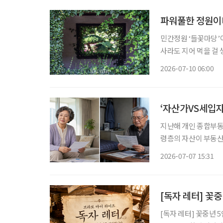
파워풀한 정원이
민간정원 ‘들꽃마당’이
사라도 지어 먹을 걸 
찼다. 여론이란 때론 
2026-07-10 06:00
원주가 세상을 미리 
‘자산가VS세입자
지난해 개인 종합부동
령층의 자산이 부동산
보유세가 아니라 월세
2026-07-07 15:31
[독자 레터] 꽃
[독자 레터] 꽃중년 5인의 이야기 [독자 레터] ‘브라보 마