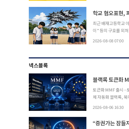
학교 혐오표현, 
최근 배재고등학교 야
이” 등의 구호를 외
에서는 인종이나 장애,
2026-08-08 07:00
이나 유행어처럼 사용
력
넥스블록
블랙록 토큰화 M
토큰화 MMF 출시∙∙
체 자동화 블랙록, 북미 
THEA, 비들 등 유럽 내 출
2026-08-06 16:30
유럽까지 스테이블코
“증권가는 잠들지