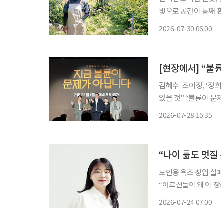
빛으로 공간이 통째 
한 생기가 가득한 정
2026-07-30 06:00
[현장에서] “불
김혜수·조여정, ‘장희빈’ 이후 24년 만에 
있을 것” “불륜이 문제가 아니라면 도대체 무엇이 문제일까?” 완벽해 보이던 두 가족의 일상
이 불륜설을 시작으로
2026-07-28 15:35
피 아래 욕망과 결핍
“나이 듦도 멋질
노인용 욕조 창업 실
“어르신들이 왜 이 장소에 나와 계신 것
대표는 수업 중 지도
2026-07-24 07:00