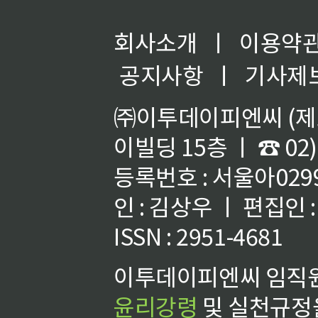
회사소개
ㅣ
이용약
공지사항
ㅣ
기사제
㈜이투데이피엔씨 (제호
이빌딩 15층 ㅣ ☎ 02)
등록번호 : 서울아02992
인 : 김상우 ㅣ 편집인
ISSN : 2951-4681
이투데이피엔씨 임직원
윤리강령
및 실천규정을