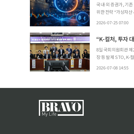
국내∙외 증권가, 기
위한 전략 “가상자산 시장 ‘
가 6시간 내∙외의 기
2026-07-25 07:00
같은 움직임은 가상자
“K-컬처, 투자 
8일 국회의원회관 제
장 등 발제 STO, 
있는 제도 설계 절실” 한국지식재산연구원에 따르면 음악증권 시장의 경제적 가치가 22조 
2026-07-08 14:55
에 달한다는 점에서 