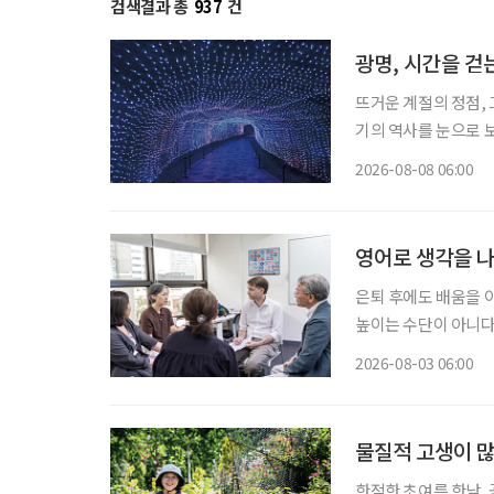
검색결과 총
937
건
광명, 시간을 걷
뜨거운 계절의 정점, 
기의 역사를 눈으로 보
광명시다. 요즘 여가 활동이나 휴식의 트렌드가 세대별로 달라졌다. 그저 어딘가로 떠난다는
2026-08-08 06:00
식의 여행보다는 자신
영어로 생각을 나
은퇴 후에도 배움을 
높이는 수단이 아니다
생학습의 한 방식이다
2026-08-03 06:00
체가 은퇴 이후의 일상
물질적 고생이 많
한적한 초여름 한낮,