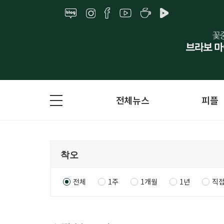
전체뉴스
피플
전체
1주
1개월
1년
직