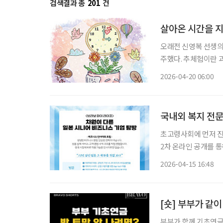
검색결과 총
201
건
살아온 시간을 
오래전 신영복 선생의
주했다. 추체험이란 
체험을 자기의 체험처
2026-04-20 06:00
그들의 생각을 미루어
국내외 복지 전문
초고령사회에 먼저 진
2차 온라인 공개를 통해 프로
함께 가는가’와 ‘무엇
2026-04-15 16:48
[숏] 부부가 같
부부가 함께 기초연금