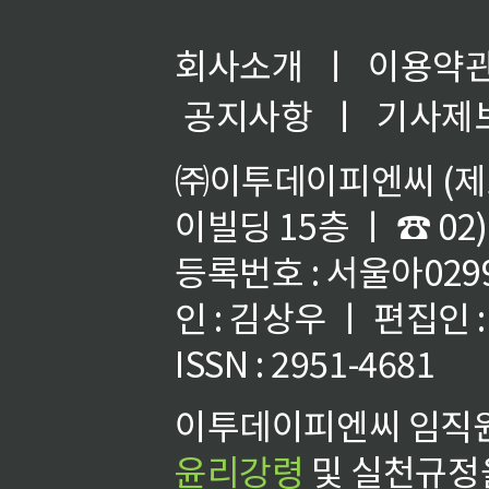
회사소개
ㅣ
이용약
공지사항
ㅣ
기사제
㈜이투데이피엔씨 (제호
이빌딩 15층 ㅣ ☎ 02)
등록번호 : 서울아02992
인 : 김상우 ㅣ 편집인
ISSN : 2951-4681
이투데이피엔씨 임직원
윤리강령
및 실천규정을