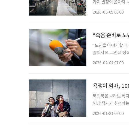
가지 멸칭이 쏟아져 나
즌2’의 ‘어른’ 요리사
2026-03-09 06:00
사2’, 후덕죽 셰프라
“죽음 준비로 노
“노년을 이야기할 때마
말이지요. 그런데 정작 묻지 않
차례 주고받는 과정에
2026-02-04 07:00
본경제신문 기자로 30
욕쟁이 엄마, 1
북인북은 브라보 독자
해당 작가가 추천하는 콘텐도 함께 즐겨보세
이어왔던 옷 장사를 
2026-01-21 06:00
아주 오랜 시간 고민