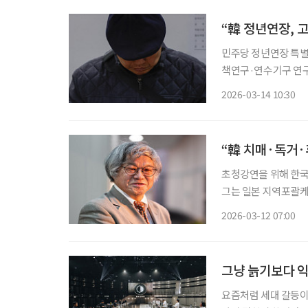
“韓 정년연장, 
민주당 정년연장 특별
책연구·연수기구 연구원 초청 정년연장 정책을 고용·연금·임
정책으로 접근해야 한다는 의견이 나왔다. 
2026-03-14 10:30
(박사)은 13일 더
“韓 치매·독거·
초청강연을 위해 한국
그는 일본 지역포괄케
협동복지회뿐만 아니라
2026-03-12 07:00
이다. 그는 강연
그냥 늙기보다 익
요즘처럼 세대 갈등이 