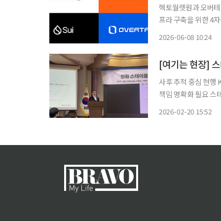
헥토월렛원과 오버테이
프라 구축을 위한 4자간 업무협약(M
번 협약을 통해 게임 
2026-06-08 10:24
다. 이번 PoC는 디
[여기는 현장] 
사후 추적 중심 현행 
책임 명확화 필요 스테이블코인 시장 속 이용자 보호를 위해서는 현행 이용자 확인(KYC)제도
에서 손해배상 책임 공백을 채워야
2026-02-20 15:52
호사는 국회 의원회관