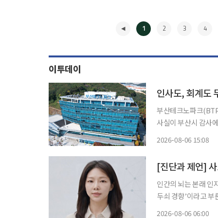
1
2
3
4
이투데이
부산테크노파크(BTP
사실이 부산시 감사에
재량으로 뒤집을 수 
2026-08-06 15:08
◀
[진단과 제언] 
인간의 뇌는 본래 인
두쇠 경향’이라고 부른다. 생
쏟아지는 유창한 정답
2026-08-06 06:00