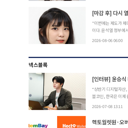
나 사고력이 한창 자
[마감 후] 다시
"이번에는 제도가 제대로 자리 잡아야 할
이다. 윤석열 정부에
만에 다시 열릴 조짐
2026-08-06 06:00
"이번에 제도가 안착
넥스블록
“상반기 디지털자산,
블코인, 한국은 이제
·새 내러티브가 변수타
2026-07-08 13:11
상반기 디지털자산 시