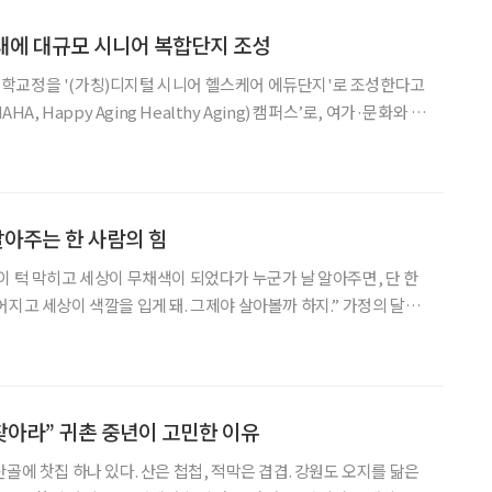
대에 대규모 시니어 복합단지 조성
학교정을 '(가칭)디지털 시니어 헬스케어 에듀단지'로 조성한다고
 복합단지다. 박형준 부산광역시장은 이날 오후 부
석 천주교 부산교구장과 만나
알아주는 한 사람의 힘
이 턱 막히고 세상이 무채색이 되었다가 누군가 날 알아주면, 단 한
어지고 세상이 색깔을 입게 돼. 그제야 살아볼까 하지.” 가정의 달을
치 ‘날 알아주는 한 사람의 힘’으로 잡고 여유를 부리던 필자는 마감
목소리와 이야기 사이에서 길을 잃고 말았습니
 찾아라” 귀촌 중년이 고민한 이유
골에 찻집 하나 있다. 산은 첩첩, 적막은 겹겹. 강원도 오지를 닮은