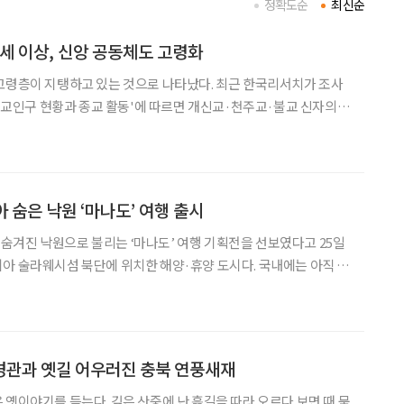
정확도순
최신순
0세 이상, 신앙 공동체도 고령화
고령층이 지탱하고 있는 것으로 나타났다. 최근 한국리서치가 조사
: 종교인구 현황과 종교 활동'에 따르면 개신교·천주교·불교 신자의
로 집계됐다. 이는 전체 인구 기준 대비 종교계의 고령화 속도가 10%
빠르다는 의미다. 2025년 기준 한국 전체 성인 인구 중 6
 숨은 낙원 ‘마나도’ 여행 출시
겨진 낙원으로 불리는 ‘마나도’ 여행 기획전을 선보였다고 25일
아 술라웨시섬 북단에 위치한 해양·휴양 도시다. 국내에는 아직 잘
천에서 약 5시간 30분이면 닿을 수 있다. 연중 평균 기온이 26~27
도로 온화해 사계절 내내 방문하기 적합하다. 현지에는 포포인츠, 베스트
경관과 옛길 어우러진 충북 연풍새재
 옛이야기를 듣는다. 깊은 산중에 난 흙길을 따라 오르다 보면 때 묻