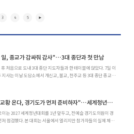
3
4
5
 일, 종교가 감싸줘 감사"…3대 종단과 첫 만남
 처음으로 도내 3대 종단 지도자들과 한 테이블에 앉았다. 7일 이
지사는 이날 도담소에서 개신교, 불교, 천주교 등 3대 종단 종교 지
다. 민선 9기 출범 이후 도지사와 3대 종단 지도자 간 첫 공식 만
서 추 지사는 도청과 공공기관 직원의 정서적 안정을
▶
전예슬 경기도의원 "교황 온다, 경기도가 먼저 준비하자"…세계청년대회 선제 점검
모이는 2027 세계청년대회를 1년 앞두고, 전예슬 경기도의원이 경
먼저 점검했다. 본 대회는 서울에서 열리지만 참가자들의 실제 체류
투데이 취재를 종합하면, 경기도의회 문