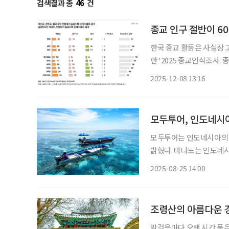
검색결과 총
46
건
종교 인구 절반이 6
한국 종교 활동은 사실상 
한 '2025 종교인식조사
40~50%가 60세 이상으
2025-12-08 13:16
이상 
모두투어, 인도네시아
모두투어는 인도네시아의 숨
밝혔다. 마나도는 인도네시
알려지지 않은 여행지로, 인
2025-08-25 14:00
조령산의 아름다운 
발걸음마다 오랜 시간 품은