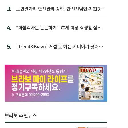
3.
노인일자리 안전관리 강화, 안전전담인력 613명
첫 배치
4.
“아침식사는 든든하게” 70세 이상 식생활 점수
가장 높아
5.
[Trend&Bravo] 거절 못 하는 시니어가 끊어야
할 행동 5
브라보 추천뉴스