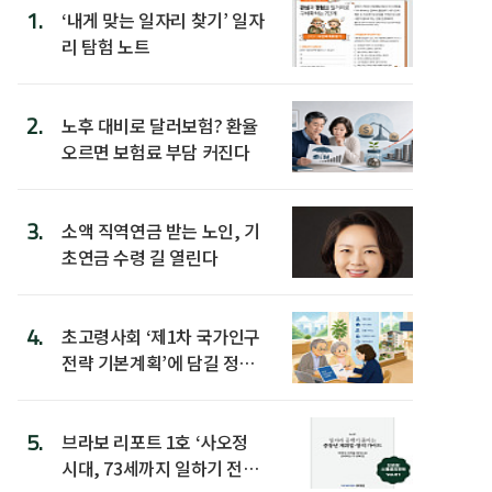
1.
‘내게 맞는 일자리 찾기’ 일자
리 탐험 노트
2.
노후 대비로 달러보험? 환율
오르면 보험료 부담 커진다
3.
소액 직역연금 받는 노인, 기
초연금 수령 길 열린다
4.
초고령사회 ‘제1차 국가인구
전략 기본계획’에 담길 정책
은
5.
브라보 리포트 1호 ‘사오정
시대, 73세까지 일하기 전략’