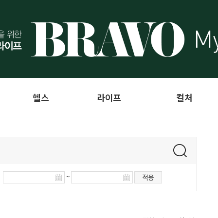
헬스
라이프
컬처
~
적용