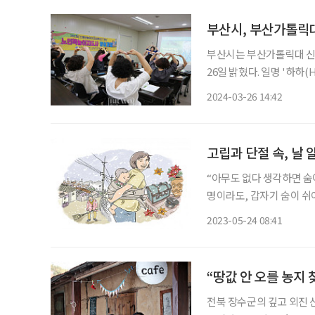
부산시, 부산가톨릭
부산시는 부산가톨릭대 신
26일 밝혔다. 일명 '하하(HAHA, Happy Aging Healthy Aging) 캠퍼스’로, 여가·문화와 학
습, 연구·산업시설이 집적된 대규모 시니어
2024-03-26 14:42
산가톨릭대를 방문, 손삼
고립과 단절 속, 날 
“아무도 없다 생각하면 숨
명이라도, 갑자기 숨이 쉬
맞아 5월호 주제를 일찌감
2023-05-24 08:41
이 점점 다가오면서 여러 
“땅값 안 오를 농지
전북 장수군의 깊고 외진 산