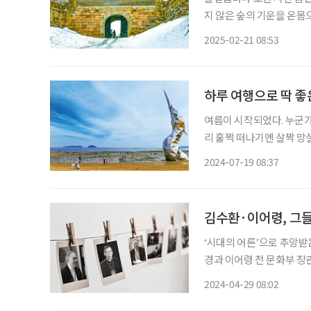
지 않은 숲의 기운을 온몸
도 너그러워질 수밖에 없다
2025-02-21 08:53
다. 새들도 쉬어 간다는 험
하루 여행으로 딱 좋
여름이 시작되었다. 누군가
리 훌쩍 떠나기엔 살짝 망
기엔 아까운 시간이 금방 
2024-07-19 08:37
김수환·이어령, 그
‘시대의 어른’으로 추앙받은
경과 이어령 전 문화부 장
로 기억되고 있을까. 김
2024-04-29 08:02