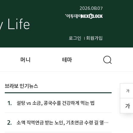
2026.08.07
로그인
회원가입
머니
테마
브라보 인기뉴스
가
1.
설탕 vs 소금, 콩국수를 건강하게 먹는 법
가
2.
소액 직역연금 받는 노인, 기초연금 수령 길 열린
다