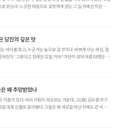
으로 받는다. 느긋한 마음으로 호젓하게 걷는 그 길 위에선 작은 것에
. 연풍새재 옛길, 걷다 보면 흔적마다 생생한 이야기가 묻혀 있
준한 조령(鳥嶺)을 넘어 걸었던 민초들의 그 길 위에 내
은 당진의 깊은 맛
는 바다를 찾고, 누군가는 숲으로 갈 것이다. 바쁘게 사는 세상, 멀
설여진다. ‘그렇다고 집에만 있을 거야? 가만히 앉아 여름 타령만 하
가버린다고’ 하며 투명한 햇살이 부추긴다. 초록 물이 듬뿍 올랐
다. 퍼석한 시간 속에서 기꺼이 자신을 끄집어내 주기로 한다. 당진은 서
들은 왜 추앙받았나
 이들이 있다. 여러 사람이 떠오르는 가운데, 고(故) 김수환 추기
관을 대표 인물로 꼽아봤다. 그들은 왜 세상을 떠난 뒤에도 큰 사람으
수환 추기경과 이어령 장관을 가까이에서 보고 기억하는 사람들에게
그 이유를 물어봤다. ◇김수환 추기경의 소통법 “여기 명동대성당