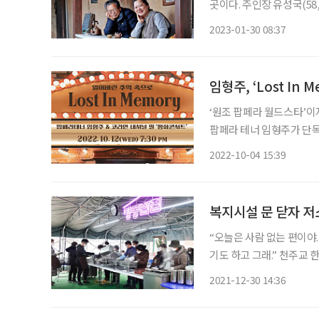
곳이다. 주인장 유성국(58
나이에 이 산골로 귀농했다
2023-01-30 08:37
였다. 어쩌다 보니 지금으
‘원조 팝페라 월드스타’이
팝페라 테너 임형주가 단독 
에 열리는 이번 콘서트에
2022-10-04 15:39
복지시설 문 닫자 저
“오늘은 사람 없는 편이야.
기도 하고 그래.” 천주교 한마음한몸운동본부가 운영하는 무료급식소 ‘명동밥집’에 입장하려
면 대기표를 받아야 한다. 
2021-12-30 14:36
성당 내 옛 계성여고 운동