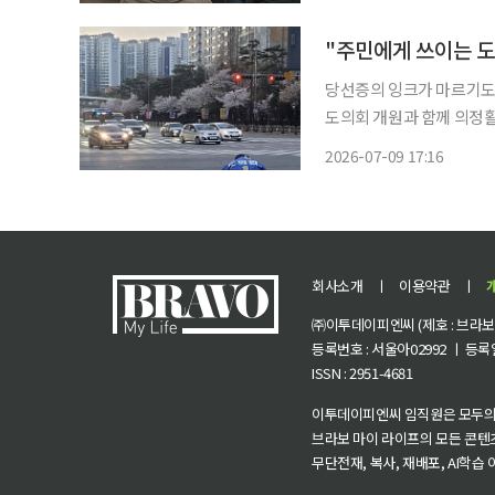
화체육관광위원회 전예슬 
당선증의 잉크가 마르기도 전에
도의회 개원과 함께 의정활
들에게 쓰이는 도구가 되겠
2026-07-09 17:16
회사소개
ㅣ
이용약관
ㅣ
㈜이투데이피엔씨 (제호 : 브라보 마
등록번호 : 서울아02992 ㅣ 등록일자
ISSN : 2951-4681
이투데이피엔씨 임직원은 모두의
브라보 마이 라이프의 모든 콘텐
무단전재, 복사, 재배포, AI학습