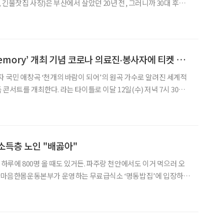
, 긴물찻집 사장)은 부산에서 살았던 20년 전, 그러니까 30대 후반
. 소소한 농사와 더불어 한세상 물처럼 그저 그렇게 흐르고 싶어서
로부터 5년여 전엔 찻집을 차리게 됐지만, 그
임형주, ‘Lost In Memory’ 개최 기념 코로나 의료진‧봉사자에 티켓 기부
자 국민 애창곡 ‘천개의 바람이 되어’의 원곡 가수로 알려진 세계적
콘서트를 개최한다. 라는 타이틀로 이달 12일(수) 저녁 7시 30분
는 뉴저지 신포니에타 음악감독 출신의 마에스트로 이태영의 지휘와
코리안 내셔널 필하모닉 오케스트라의 반주가 함께 할 예정이다. 이번 음악회는
소득층 노인 "배곯아"
 하루에 800명 올 때도 있거든. 파주랑 천안에서도 이거 먹으러 오
이날 오후 한 시경에 방문한 한 어르신이 받은 대기표는 274번. 명동
장에 크게 설치된 천막 밖에서 입장을 기다