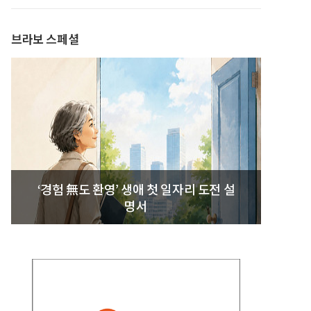
발간
브라보 스페셜
‘경험 無도 환영’ 생애 첫 일자리 도전 설
명서