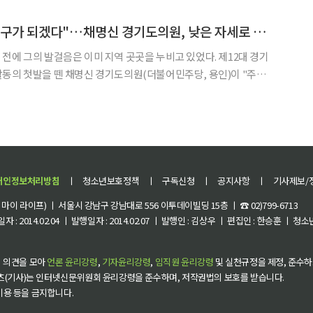
의원은 30일 경기도의회에서 경기도 종교협력과와 천주교 관계자
"주민에게 쓰이는 도구가 되겠다"…채명신 경기도의원, 낮은 자세로 의정 첫발
 그의 발걸음은 이미 지역 곳곳을 누비고 있었다. 제12대 경기
동의 첫발을 뗀 채명신 경기도의원(더불어민주당, 용인)이 "주민
다"는 다짐으로 취임 일성을 대신한 것이다. 기다리지 않고 먼저
찾아가는 능동적인 낮은 자세가 초선의원의 출발선을 그리고 있다. 9일 이투데이 취재를
개인정보처리방침
ㅣ
청소년보호정책
ㅣ
구독신청
ㅣ
공지사항
ㅣ
기사제보/
이 라이프) ㅣ 서울시 강남구 강남대로 556 이투데이빌딩 15층 ㅣ ☎ 02)799-6713
 : 2014.02.04 ㅣ 발행일자 : 2014.02.07 ㅣ 발행인 : 김상우 ㅣ 편집인 : 한승훈 ㅣ
 의견을 모아
언론 윤리강령
,
기자윤리강령
,
임직원 윤리강령
및 실천규정을 제정, 준수하
츠(기사)는 인터넷신문위원회 윤리강령을 준수하며, 저작권법의 보호를 받습니다.
 이용 등을 금지합니다.