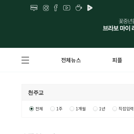
전체뉴스
피플
전체
1주
1개월
1년
직접입력