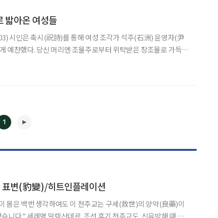
로 밟아온 여성들
003) 시인은 축시(祝詩)를 통해 여성 조각가 석주(石洲) 윤영자(尹
주로부터 위탁받은 창조물로 가득하
 충만해 있습니다 그렇게 당신은 평생을 세월 모르는
으로 예술을 살아오며, 쉴 새 없이 조물주의 위탁을 만들어냈
1
] 표변(豹變)/히트인플레이션
◀
▶
천주교도. 신유박해 때 충