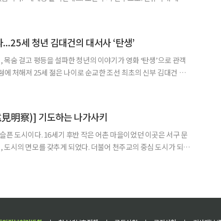
신했다. 토굴 속에서 베이징 주교에게 천주교 박해의 실상을 알리고
백서(帛書)’를 적었다. 이 밀서가 발각되어 박해가
파...25세 청년 김대건의 대서사 ‘탄생’
 목숨 걸고 평등을 설파한 청년의 이야기가 영화 ‘탄생’으로 관객
형에 처해져 25세 젊은 나이로 순교한 조선 최초의 신부 김대건 안
 맡아 연기한 소감을 전하며 “새로운 세상을 탐험하고
遠見明察)] 기도하는 나가사키
슬픈 도시이다. 16세기 후반 작은 어촌 마을이었던 이곳은 서구 문
 도시의 면모를 갖추게 되었다. 더불어 천주교의 중심 도시가 되었
 성당이 있던 도시였다. 막부(幕府) 시대에 접어들면서 천주교 박해로
 이곳은 2차 세계대전을 끝내는 두 번째 원자폭탄이 투하되