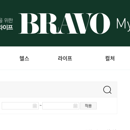
헬스
라이프
컬처
~
적용