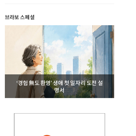
브라보 스페셜
‘경험 無도 환영’ 생애 첫 일자리 도전 설
명서