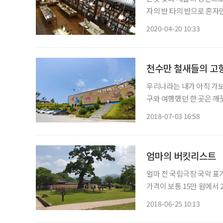
자의 반 타의 반으로 혼자
때, 사람이 많지 않은 곳으
2020-04-20 10:33
천수만 철새들의 고향
우리나라는 내가 아직 가보
구와 여행했던 한 곳은 깨
다는 이기적인 이야기를 하
2018-07-03 16:58
적으로 축제나 행사에 초청
엄마의 버킷리스트
얼마 전 국립극장 국악 표가
가격이 보통 15만 원에서 
공연을 보고 온 친구가 엄
2018-06-25 10:13
는 요즘 연로하신 엄마의