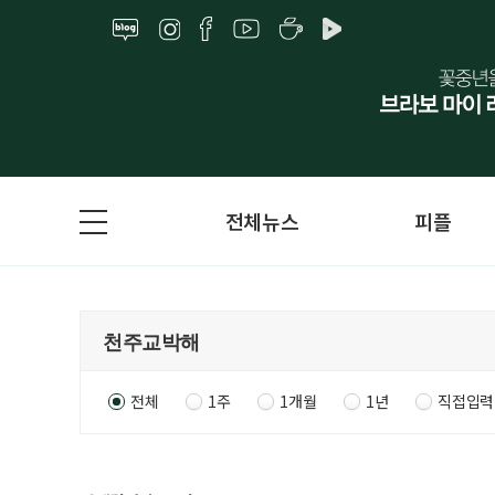
전체뉴스
피플
전체
1주
1개월
1년
직접입력