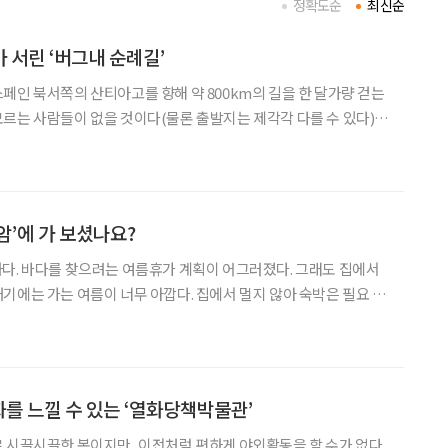
정확도순
최신순
 서린 ‘버그내 순례길’
페인 북서쪽의 산티아고를 향해 약 800km의 길을 한 달가량 걷는
르는 사람들이 없을 것이다(물론 출발지는 제각각 다를 수 있다).
 국내에서도 섬이나 들판을 가로지르며 순례길처럼 걷는 길이 생겨
안 섬의 12사도 순례길은‘섬티아고’라 부른다. 지난 초여름에
암’에 가 보셨나요?
다. 바다를 찾으려는 여름휴가 계획이 어그러졌다. 그래도 집에서
기에는 가는 여름이 너무 아깝다. 집에서 멀지 않아 숙박은 필요 없
적한 곳을 물색하던 중 천진암이 떠올랐다. 천진암은 천주교
발상지란 역사적으로 큰 가치가 있는 일이나 현상이 처음
화를 느낄 수 있는 ‘열화당책박물관’
 시끌시끌한 봄이지만, 이전처럼 편하게 야외활동을 할 수가 없다.