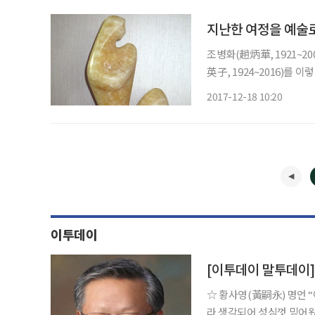
지난한 여정을 예술
조병화(趙炳華, 1921~2
英子, 1924~2016)를 이렇게 예찬했다. 당신 머리엔 조물
고 당신 손과 몸엔 그걸 뽑아내는 기술로
2017-12-18 10:20
불멸의 생명
이투데이
[이투데이 말투데이
☆ 황사영(黃嗣永) 명언 “이 몸은 백번 생각하여도 이 천주교는 구세(救世)의 양약(良藥)이
라 생각되어 성심껏 믿어왔습니다.” 세례명 알렉산데르. 조선 후기 