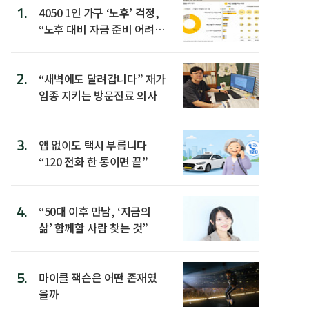
1.
4050 1인 가구 ‘노후’ 걱정,
“노후 대비 자금 준비 어려
워”
2.
“새벽에도 달려갑니다” 재가
임종 지키는 방문진료 의사
3.
앱 없이도 택시 부릅니다
“120 전화 한 통이면 끝”
4.
“50대 이후 만남, ‘지금의
삶’ 함께할 사람 찾는 것”
5.
마이클 잭슨은 어떤 존재였
을까