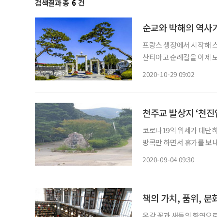
검색결과 총
6
건
순교와 박해의 역사가
프랑스 생장에서 시작해 스
산티아고 순례길을 이제 모
이제는 멀리 가지 않아도
2020-10-29 09:02
나고 있다. 그중에서도 신
천주교 발상지 ‘천진
코로나19의 위세가 대단하
방콕만 하면서 휴가를 보내
지만 생각할 테마가 있으면서 한
2020-09-04 09:30
발상지로 알려진 곳이다. 
책의 가치, 품위, 문
온갖 꽃과 새들의 향연으로