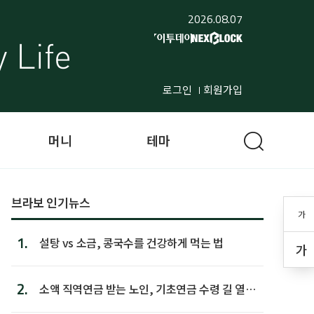
2026.08.07
로그인
회원가입
머니
테마
브라보 인기뉴스
가
1.
설탕 vs 소금, 콩국수를 건강하게 먹는 법
가
2.
소액 직역연금 받는 노인, 기초연금 수령 길 열린
다