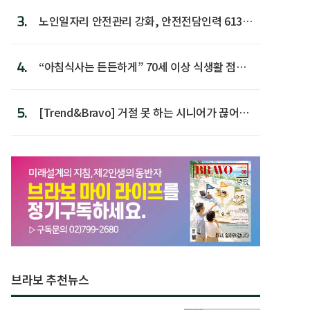
3.
노인일자리 안전관리 강화, 안전전담인력 613명
첫 배치
4.
“아침식사는 든든하게” 70세 이상 식생활 점수
가장 높아
5.
[Trend&Bravo] 거절 못 하는 시니어가 끊어야
할 행동 5
브라보 추천뉴스