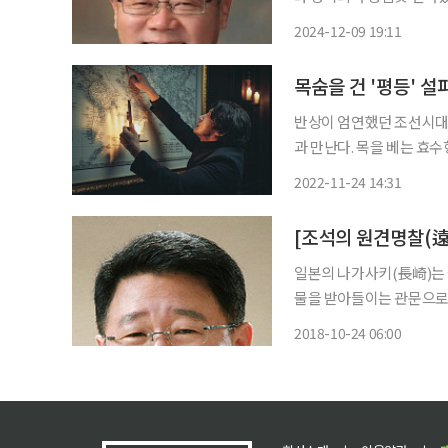
북 제천 배론 산중으로 피
2024-12-09 19:11
도움을 구하는 명주 천에 ‘
목숨을 건 '평등' 설
반상이 엄연했던 조선시대,
과 만난다. 목을 베는 효수
드레아 이야기다. 23일 CGV 용산아이파크몰에서 열린 ‘탄생’ 기자간담회에 참석한 배우 윤시
2022-11-24 14:31
윤은 김대건 안드레아 역을
[조석의 원견명찰(
일본의 나가사키(長崎)는 
물을 받아들이는 관문으로,
고, 한때는 열 곳 이상의
2018-10-24 06:00
인하여 슬픈 역사가 시작된