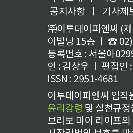
공지사항
ㅣ
기사제
㈜이투데이피엔씨 (제호
이빌딩 15층 ㅣ ☎ 02)
등록번호 : 서울아02992
인 : 김상우 ㅣ 편집인
ISSN : 2951-4681
이투데이피엔씨 임직원
윤리강령
및 실천규정을
브라보 마이 라이프의
저작권법의 보호를 받