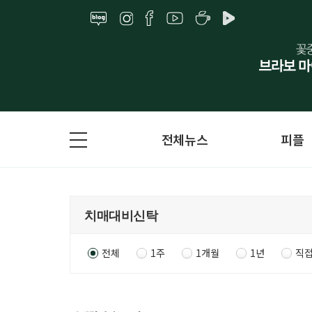
전체뉴스
피플
전체
1주
1개월
1년
직