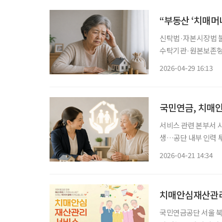
신탁법·자본시장법 불
수탁기관·원본보존형 신탁 도입 검토해야” 고
부분이 부동산에 집중
2026-04-29 16:13
국민연금, 치매
서비스 관련 본부서 사회복지
생…공단 내부 인력 투입해 차질 최소화” 국민
한 인력을 모두 확보하지 못한
2026-04-21 14:34
르면 공단은 현재 
국민연금공단 서울 북부·남부, 