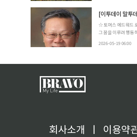
[이투데이 말투
☆ 토머스 에드워드 로렌스 명언 “낮에 꿈을 꾸는 사람은 위
그 꿈을 이루려 행동하기 때문이다.” 영국 고고학자. 
되어 1914년까지 메
2026-05-19 06:00
때 영국 육군의 정보
회사소개
ㅣ
이용약