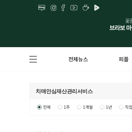
전체뉴스
피플
전체
1주
1개월
1년
직