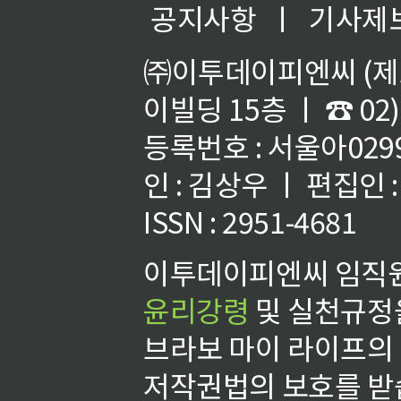
공지사항
ㅣ
기사제
㈜이투데이피엔씨 (제호
이빌딩 15층 ㅣ ☎ 02)
등록번호 : 서울아02992
인 : 김상우 ㅣ 편집인
ISSN : 2951-4681
이투데이피엔씨 임직원
윤리강령
및 실천규정을
브라보 마이 라이프의
저작권법의 보호를 받