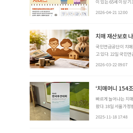
이 있는 65세 이상 기초연금 수급자 대상 기초연금
해야 올해 750명 목표, 내달 중순부터 체크카드 연계 방식도 추진 정부가 치매에 걸렸거나 경
2026-04-21 12:00
도인지장애 진단을 받
치매 재산보호 
국민연금공단이 치매 
고 있다. 22일 국민연금공단에 따르면 공단은 중앙노인보호전문기관, 국민건강보험공단, 한
국노인복지중앙회·
2026-03-22 09:07
기관협회 등 4대 요
매안심재산관리서비
‘치매머니 154
빠르게 늘어나는 치매
왔다. 18일 서울가정법원에서 열린 ‘제4회 한국후견대회’에서는 치매 고령자의 자산이 빠르
게 늘어나는 반면 후
2025-11-18 17:48
공통적인 의견이 나왔