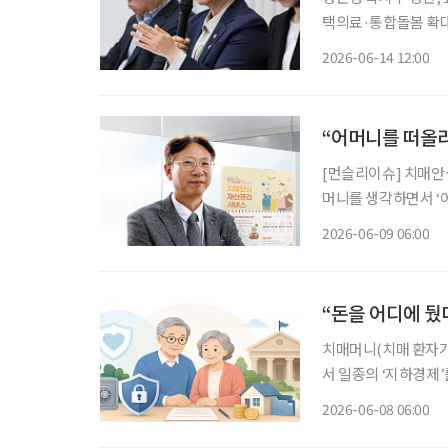
택의료·통합돌봄 확대,
종 지원체계 마련 정은경 보건복지부 장관이 정부 출범 1주년을 맞아 정책 성과와 향후 과제
2026-06-14 12:00
를 제시했다. 핵심은
“어머니를 떠올
[먼슬리이슈] 치매안
머니를 생각하면서 ‘어떻게 하면
사에 있는 국민연금
2026-06-09 06:00
심재산관리서비스(이하
“돈을 어디에 뒀
치매머니(치매 환자가
서 일종의 ‘지하경제’
출산·고령사회위원회, 
2026-06-08 06:00