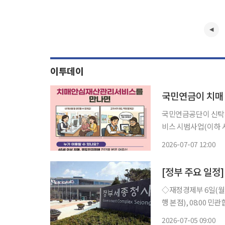
이투데이
국민연금이 치매 
국민연금공단이 신탁계
비스 시범사업(이하 시범사업)’의 
22일 이후 4건의 계
2026-07-07 12:00
자의 재산을 투명하게
[정부 주요 일정]
◇재정경제부 6일(월) △경제부총리 07:35 24시간 외환시장 개장 계기 딜링룸 방문(하나은
행 본점), 08:00 민관합
24시간 개장 계기, 외환딜링룸 현장방문 △민관합
2026-07-05 09:00