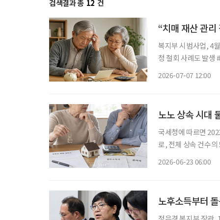
검색결과 총
12
건
“치매 재산 관리
복지부 시범사업, 4월
청 철회 사례도 발생 #. 독거노인 치매환자 김씨는 욕구 표현은 가능하나 재산관리에 어려움
을 겪고 있었다. 인
2026-07-07 12:00
연금에 재산관리서비스
노노 상속 시대 
국세청에 따르면 202
로, 전체 상속 건수의 
준)이었다. 전년보다 3
2026-06-23 06:00
은 건 처음이다. 5년 
노후소득부터 돌
정은경 복지부 장관, 11일 정책간담회 가져