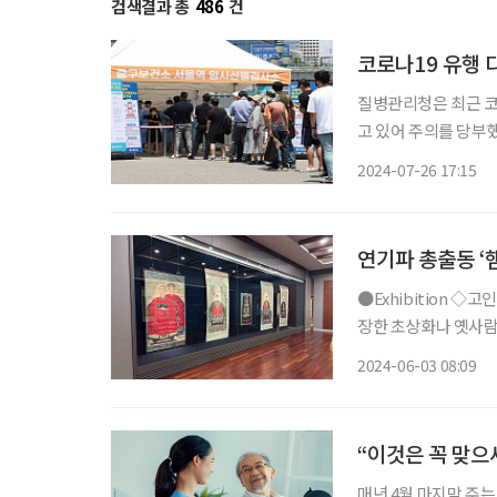
검색결과 총
486
건
코로나19 유행 
질병관리청은 최근 코
고 있어 주의를 당부
기 시작했고, 최근 4주 동안 
2024-07-26 17:15
자 수가 63명이었던 반
연기파 총출동 ‘
●Exhibition ◇고인물전(古人物展) 일정 6월 30일까지 장소 화정박물관 화정박물관이 소
장한 초상화나 옛사람을
있으며, 총 4개 섹션으
2024-06-03 08:09
화가 전시됐으며, 공
“이것은 꼭 맞으
매년 4월 마지막 주