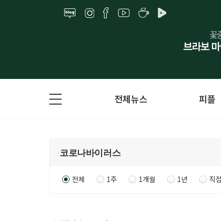
전체뉴스
피플
전체
1주
1개월
1년
직