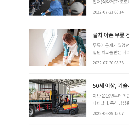
전처(식약처)가 코로나
개 편의점으로 확대
2022-07-21 08:14
골치 아픈 무릎 
무릎에 문제가 있었던 
입원 치료를 받은 뒤
통증이 다시 느껴진다
2022-07-20 08:33
코로나바이러스 감염증
50세 이상, 기
지난 2019년부터 최
나타났다. 특히 남성
다. 한국산업인력공단
2022-06-29 15:07
‘2022년 국가기술자