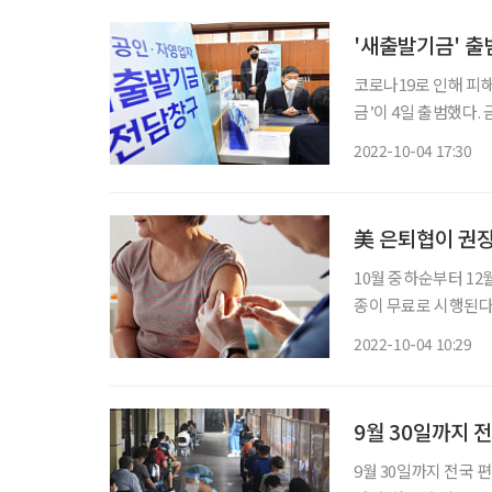
'새출발기금' 출
코로나19로 인해 피
금’이 4일 출범했다. 금융위원회와 한국자산관리공사(캠코)가 이날 서울 강남구 캠코 양재타
워에서 ‘새출발기금’
2022-10-04 17:30
영 중소벤처기업부장관
美 은퇴협이 권장
10월 중하순부터 1
종이 무료로 시행된다
명적일 위험이 있어 매년 백신 접종을 권
2022-10-04 10:29
미국은퇴자협회(AAR
9월 30일까지 
9월 30일까지 전국 편