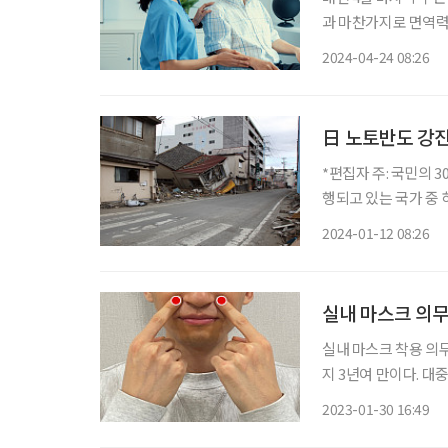
과 마찬가지로 면역력
과 교수는 “건강관리
2024-04-24 08:26
코로나19, 폐렴, 
로
日 노토반도 강진 
*편집자 주: 국민의 
행되고 있는 국가 중 하나인 일
생한 지 10일이 지났
2024-01-12 08:26
인해 10일까지 206
실내 마스크 의무
실내 마스크 착용 의
지 3년여 만이다. 
가 권고 수준으로 완
2023-01-30 16:49
함께 우려 섞인 목소