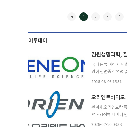
1
2
3
4
이투데이
국내 등록 이어 세계
넘어 신변종 감염병 및 차세대 플랫
개발한 코로나19 디
2026-08-06 15:31
(USPTO)으로부터 특
◀
오리엔트바이오, 
관계사 오리엔트캄 독점
박…영장류 데이터 연계 AI 플랫폼 구축 바이오
연구용 영장류 공급 
2026-07-20 08:33