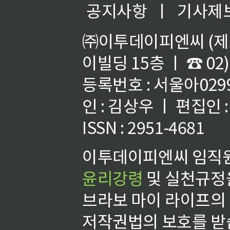
공지사항
ㅣ
기사제
㈜이투데이피엔씨 (제호
이빌딩 15층 ㅣ ☎ 02)
등록번호 : 서울아02992
인 : 김상우 ㅣ 편집인
ISSN : 2951-4681
이투데이피엔씨 임직원
윤리강령
및 실천규정을
브라보 마이 라이프의
저작권법의 보호를 받