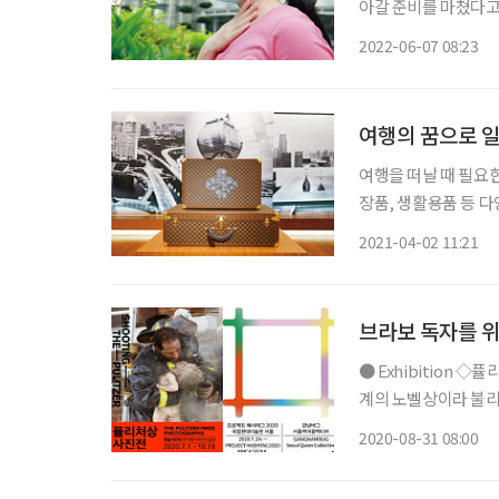
아갈 준비를 마쳤다고
으니, 이른바 ‘롱 코비
2022-06-07 08:23
간까지 제각기 다르니
여행의 꿈으로 일
여행을 떠날 때 필요한
장품, 생활용품 등 
가령 와이셔츠는 두 개
2021-04-02 11:21
한 브랜드의 영상이 유
브라보 독자를 위
● Exhibition ◇퓰리처상 사진전 일정 10월 18일까지 장소 예술의전당 디자인미술관 언론
계의 노벨상이라 불리는
리처상 수상작까지 총
2020-08-31 08:00
진 부문에서 수상한 