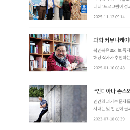
니티’ 프로그램이 성
명을 연장할 수 있는
2025-11-12 09:14
환경·사회관계망 전반
과학 커뮤니케이터
북인북은 브라보 독자
해당 작가가 추천하는 책들도 함께 즐겨보세
러난 성공한 영웅만 
2025-01-16 08:48
10호까지가 있었다는 
“인디아나 존스와
인간의 과거는 문자를
시대는 몇 천 년에 불
사하고 삶의 희미한 
2023-07-18 08:39
태 고고학자는 기록이