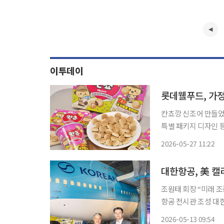
이투데이
롯데웰푸드, 가정
칸쵸깡 신조어 만들었
특별 패키지 디자인 등 다양한 재미요소 추
‘칸쵸’의 소비자 참여형
2026-05-27 11:22
시즌2는 가족과 친척,
대한항공, 美 캘
조원태 회장 “미래 조
항공 전시관 조성 대한항공이 미국 캘리포니아 과학센터에 기증한 보잉 747 항공기 전시물이
처음 공개됐다. 대한항공은 캘리포니아 과학센터가 12일(현지시간) 미국 로스앤젤레스(LA)
2026-05-13 09:54