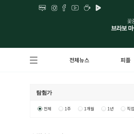
전체뉴스
피플
전체
1주
1개월
1년
직