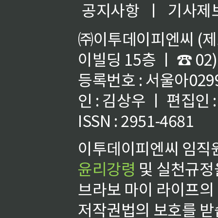
공지사항
ㅣ
기사제
㈜이투데이피엔씨 (제호
이빌딩 15층 ㅣ ☎ 02)
등록번호 : 서울아02992
인 : 김상우 ㅣ 편집인
ISSN : 2951-4681
이투데이피엔씨 임직원
윤리강령
및 실천규정을
브라보 마이 라이프의
저작권법의 보호를 받