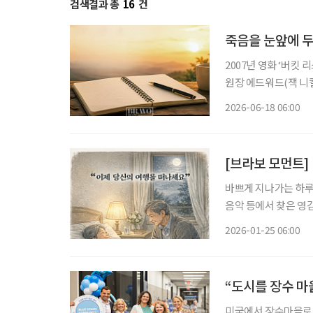
검색결과 총
16
건
죽음을 눈앞에 두
2007년 영화 ‘버킷 
원장 에드워드(잭 니
이다. 역사학자의 꿈
2026-06-18 06:00
남남이 된 에드워드의
[브라보 모먼트]
바쁘게 지나가는 하루 
음악 등에서 찾은 영감의 한순간
낸 '칼'이 어린 탐험
2026-01-25 06:00
우자의 죽음 이후 칼
“도시를 장수 마
미국에서 장수마을로 