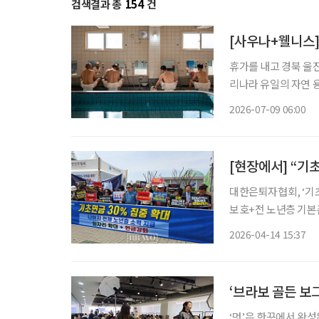
검색결과 총
154
건
[사우나+웰니스]
휴가를 내고 경북 울
리나라 유일의 자연 
고 욕장을 찾은 어르
2026-07-09 06:00
와 셀럽, 전시가 모인
대한은퇴자협회, ‘기초
보호+전 노년층 기본존엄 보장 원칙
액 인상’에서 ‘구조 개편’으로
2026-04-14 15:37
도 국회에서 ‘기초연금
‘브라보 골든 보그
‘멋’은 한끗에서 완성