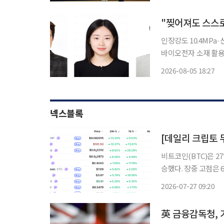
년 6월~2026년 5
"찢어져도 스스
인장강도 10.4MPa
바이오전자 소재 활용 기대 외부 충격으로 찢어져도 별도의 열이나 빛을
에서 스스로 회복되는
2026-08-05 18:27
기 어려웠던 높은 기
넥스블록
비트코인(BTC)은 27
승했다. 장중 고점은 
등세를 보인 가운데 
2026-07-27 09:20
英 금융감독청, 