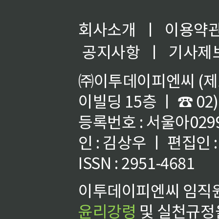
회사소개
ㅣ
이용약
공지사항
ㅣ
기사제
㈜이투데이피엔씨 (제호
이빌딩 15층 ㅣ ☎ 02)
등록번호 : 서울아02992
인 : 김상우 ㅣ 편집인
ISSN : 2951-4681
이투데이피엔씨 임직원
윤리강령
및 실천규정을