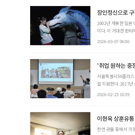
장인정신으로 구현
2002년 개봉한 일
이다. 이 거대한 판타
그리고 장인정신으로 
2026-03-07 06:00
겼다
서울특별시50플러스재
을 지원한다. 201
적 합의를 이끄는 퍼
2026-02-23 10:39
과정은 서울특별시50플러스
공
이현옥 상훈유통 
천연 광물 중에서 가장