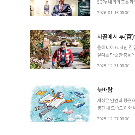
5GPa 내외의 고온과
긴 세월을 겪다 보면
2026-01-16 06:00
그런 일은 흔한 것이 
올해 나이 62세인 
싶다는 단순한 충동에
촌 경험이 있어 시골
2025-12-31 06:00
늦바람
세상은 인연과 행운으
생긴 내 모습도 이와 
일은 운이 7할, 실력
2025-12-27 06:00
면 그날의 승리자는 