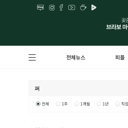
전체뉴스
피플
전체
1주
1개월
1년
직