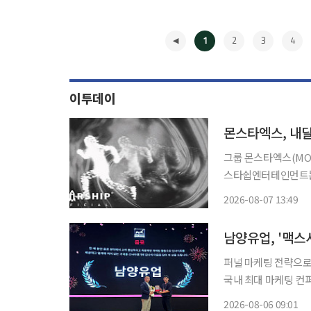
1
2
3
4
이투데이
몬스타엑스, 내
그룹 몬스타엑스(MONST
스타쉽엔터테인먼트는 
상을 기습 공개하며 컴백 소식을 전했다. 공개된 
2026-08-07 13:49
된다. 빛의 입자로 
◀
퍼널 마케팅 전략으로 
국내 최대 마케팅 컨퍼
워드'에서 음료 부문 수상사로 선정됐
2026-08-06 09:01