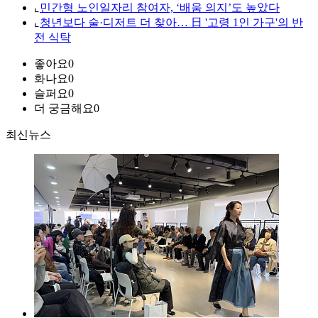
⌞
민간형 노인일자리 참여자, ‘배움 의지’도 높았다
⌞
청년보다 술·디저트 더 찾아… 日 '고령 1인 가구'의 반
전 식탁
좋아요
0
화나요
0
슬퍼요
0
더 궁금해요
0
최신뉴스