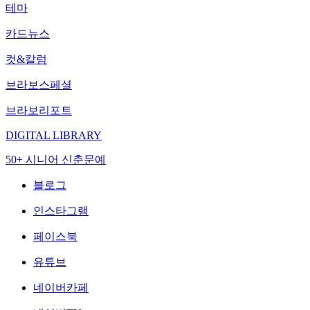
테마
카드뉴스
컷&칼럼
브라보스페셜
브라보리포트
DIGITAL LIBRARY
50+ 시니어 신춘문예
블로그
인스타그램
페이스북
유튜브
네이버카페