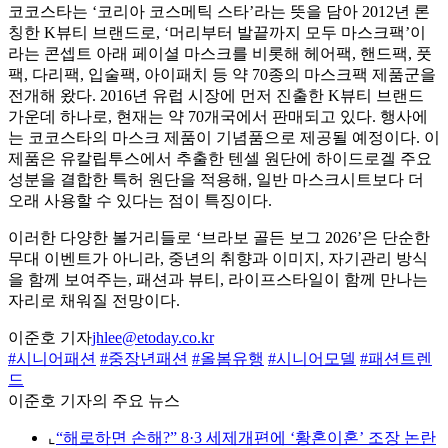
코코스타는 ‘코리아 코스메틱 스타’라는 뜻을 담아 2012년 론
칭한 K뷰티 브랜드로, ‘머리부터 발끝까지 모두 마스크팩’이
라는 콘셉트 아래 페이셜 마스크를 비롯해 헤어팩, 핸드팩, 풋
팩, 다리팩, 입술팩, 아이패치 등 약 70종의 마스크팩 제품군을
전개해 왔다. 2016년 유럽 시장에 먼저 진출한 K뷰티 브랜드
가운데 하나로, 현재는 약 70개국에서 판매되고 있다. 행사에
는 코코스타의 마스크 제품이 기념품으로 제공될 예정이다. 이
제품은 유칼립투스에서 추출한 텐셀 원단에 하이드로겔 주요
성분을 결합한 특허 원단을 적용해, 일반 마스크시트보다 더
오래 사용할 수 있다는 점이 특징이다.
이러한 다양한 볼거리들로 ‘브라보 골든 보그 2026’은 단순한
무대 이벤트가 아니라, 중년의 취향과 이미지, 자기관리 방식
을 함께 보여주는, 패션과 뷰티, 라이프스타일이 함께 만나는
자리로 채워질 전망이다.
이준호 기자
jhlee@etoday.co.kr
#시니어패션
#중장년패션
#올봄유행
#시니어모델
#패션트렌
드
이준호 기자의 주요 뉴스
⌞
“해로하면 손해?” 8·3 세제개편에 ‘황혼이혼’ 조장 논란