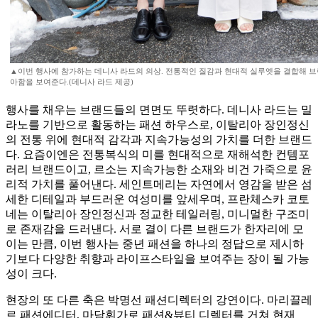
▲이번 행사에 참가하는 데니사 라드의 의상. 전통적인 질감과 현대적 실루엣을 결합해 브
아함을 보여준다.(데니사 라드 제공)
행사를 채우는 브랜드들의 면면도 뚜렷하다. 데니사 라드는 밀
라노를 기반으로 활동하는 패션 하우스로, 이탈리아 장인정신
의 전통 위에 현대적 감각과 지속가능성의 가치를 더한 브랜드
다. 요즘이엔은 전통복식의 미를 현대적으로 재해석한 컨템포
러리 브랜드이고, 르소는 지속가능한 소재와 비건 가죽으로 윤
리적 가치를 풀어낸다. 세인트메리는 자연에서 영감을 받은 섬
세한 디테일과 부드러운 여성미를 앞세우며, 프란체스카 코토
네는 이탈리아 장인정신과 정교한 테일러링, 미니멀한 구조미
로 존재감을 드러낸다. 서로 결이 다른 브랜드가 한자리에 모
이는 만큼, 이번 행사는 중년 패션을 하나의 정답으로 제시하
기보다 다양한 취향과 라이프스타일을 보여주는 장이 될 가능
성이 크다.
현장의 또 다른 축은 박명선 패션디렉터의 강연이다. 마리끌레
르 패션에디터, 마담휘가로 패션&뷰티 디렉터를 거쳐 현재