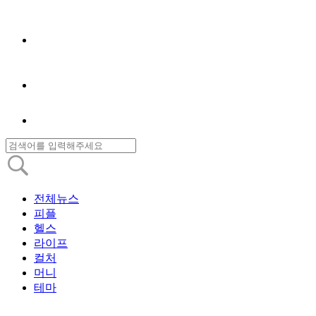
전체뉴스
피플
헬스
라이프
컬처
머니
테마