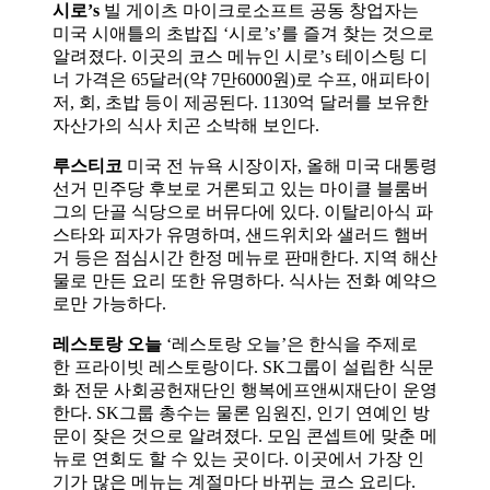
시로’s
빌 게이츠 마이크로소프트 공동 창업자는
미국 시애틀의 초밥집 ‘시로’s’를 즐겨 찾는 것으로
알려졌다. 이곳의 코스 메뉴인 시로’s 테이스팅 디
너 가격은 65달러(약 7만6000원)로 수프, 애피타이
저, 회, 초밥 등이 제공된다. 1130억 달러를 보유한
자산가의 식사 치곤 소박해 보인다.
루스티코
미국 전 뉴욕 시장이자, 올해 미국 대통령
선거 민주당 후보로 거론되고 있는 마이클 블룸버
그의 단골 식당으로 버뮤다에 있다. 이탈리아식 파
스타와 피자가 유명하며, 샌드위치와 샐러드 햄버
거 등은 점심시간 한정 메뉴로 판매한다. 지역 해산
물로 만든 요리 또한 유명하다. 식사는 전화 예약으
로만 가능하다.
레스토랑 오늘
‘레스토랑 오늘’은 한식을 주제로
한 프라이빗 레스토랑이다. SK그룹이 설립한 식문
화 전문 사회공헌재단인 행복에프앤씨재단이 운영
한다. SK그룹 총수는 물론 임원진, 인기 연예인 방
문이 잦은 것으로 알려졌다. 모임 콘셉트에 맞춘 메
뉴로 연회도 할 수 있는 곳이다. 이곳에서 가장 인
기가 많은 메뉴는 계절마다 바뀌는 코스 요리다.