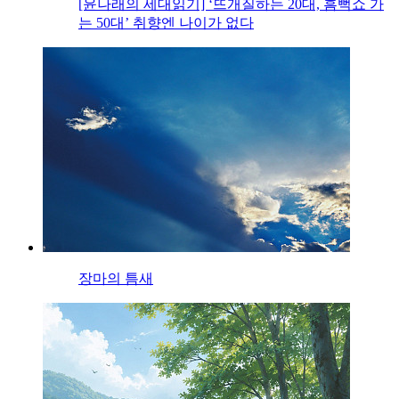
[윤나래의 세대읽기] ‘뜨개질하는 20대, 흠뻑쇼 가
는 50대’ 취향엔 나이가 없다
장마의 틈새