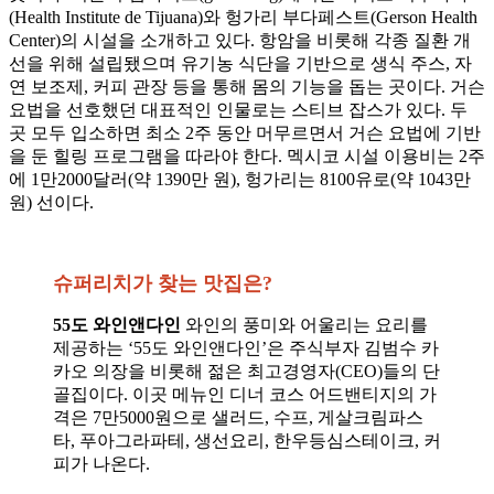
(Health Institute de Tijuana)와 헝가리 부다페스트(Gerson Health
Center)의 시설을 소개하고 있다. 항암을 비롯해 각종 질환 개
선을 위해 설립됐으며 유기농 식단을 기반으로 생식 주스, 자
연 보조제, 커피 관장 등을 통해 몸의 기능을 돕는 곳이다. 거슨
요법을 선호했던 대표적인 인물로는 스티브 잡스가 있다. 두
곳 모두 입소하면 최소 2주 동안 머무르면서 거슨 요법에 기반
을 둔 힐링 프로그램을 따라야 한다. 멕시코 시설 이용비는 2주
에 1만2000달러(약 1390만 원), 헝가리는 8100유로(약 1043만
원) 선이다.
슈퍼리치가 찾는 맛집은?
55도 와인앤다인
와인의 풍미와 어울리는 요리를
제공하는 ‘55도 와인앤다인’은 주식부자 김범수 카
카오 의장을 비롯해 젊은 최고경영자(CEO)들의 단
골집이다. 이곳 메뉴인 디너 코스 어드밴티지의 가
격은 7만5000원으로 샐러드, 수프, 게살크림파스
타, 푸아그라파테, 생선요리, 한우등심스테이크, 커
피가 나온다.