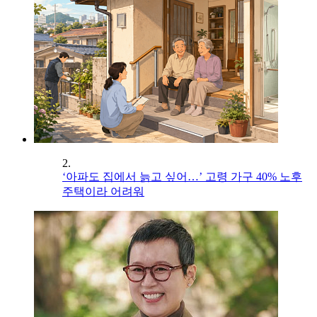
2.
‘아파도 집에서 늙고 싶어…’ 고령 가구 40% 노후
주택이라 어려워