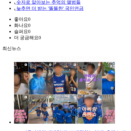
⌞
숫자로 알아보는 추억의 앨범들
⌞
늦추면 더 받는 '똘똘한' 국민연금
좋아요
0
화나요
0
슬퍼요
0
더 궁금해요
0
최신뉴스