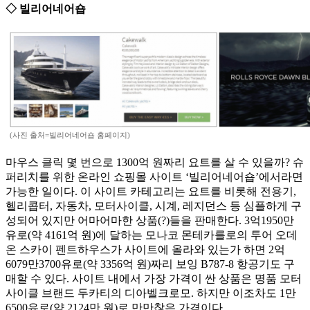
◇ 빌리어네어숍
(사진 출처=빌리어네어숍 홈페이지)
마우스 클릭 몇 번으로 1300억 원짜리 요트를 살 수 있을까? 슈
퍼리치를 위한 온라인 쇼핑몰 사이트 ‘빌리어네어숍’에서라면
가능한 일이다. 이 사이트 카테고리는 요트를 비롯해 전용기,
헬리콥터, 자동차, 모터사이클, 시계, 레지던스 등 심플하게 구
성되어 있지만 어마어마한 상품(?)들을 판매한다. 3억1950만
유로(약 4161억 원)에 달하는 모나코 몬테카를로의 투어 오데
온 스카이 펜트하우스가 사이트에 올라와 있는가 하면 2억
6079만3700유로(약 3356억 원)짜리 보잉 B787-8 항공기도 구
매할 수 있다. 사이트 내에서 가장 가격이 싼 상품은 명품 모터
사이클 브랜드 두카티의 디아벨크로모. 하지만 이조차도 1만
6500유로(약 2124만 원)로 만만찮은 가격이다.