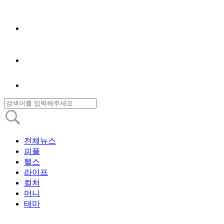
전체뉴스
피플
헬스
라이프
컬처
머니
테마