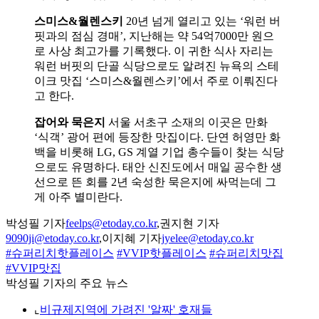
스미스&월렌스키
20년 넘게 열리고 있는 ‘워런 버
핏과의 점심 경매’, 지난해는 약 54억7000만 원으
로 사상 최고가를 기록했다. 이 귀한 식사 자리는
워런 버핏의 단골 식당으로도 알려진 뉴욕의 스테
이크 맛집 ‘스미스&월렌스키’에서 주로 이뤄진다
고 한다.
잡어와 묵은지
서울 서초구 소재의 이곳은 만화
‘식객’ 광어 편에 등장한 맛집이다. 단연 허영만 화
백을 비롯해 LG, GS 계열 기업 총수들이 찾는 식당
으로도 유명하다. 태안 신진도에서 매일 공수한 생
선으로 뜬 회를 2년 숙성한 묵은지에 싸먹는데 그
게 아주 별미란다.
박성필 기자
feelps@etoday.co.kr
,권지현 기자
9090ji@etoday.co.kr
,이지혜 기자
jyelee@etoday.co.kr
#슈퍼리치핫플레이스
#VVIP핫플레이스
#슈퍼리치맛집
#VVIP맛집
박성필 기자의 주요 뉴스
⌞
비규제지역에 가려진 '알짜' 호재들