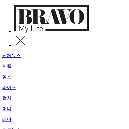
전체뉴스
피플
헬스
라이프
컬처
머니
테마