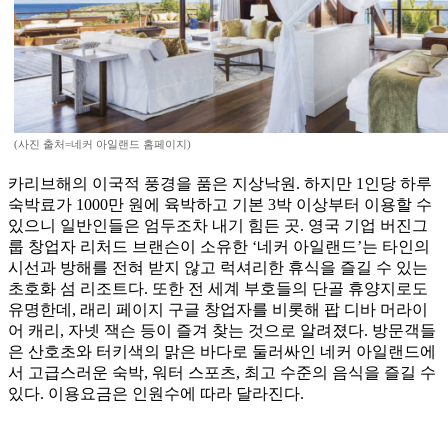
(사진 출처=네커 아일랜드 홈페이지)
카리브해의 이국적 풍경을 품은 지상낙원. 하지만 1인당 하루
숙박료가 1000만 원에 육박하고 기본 3박 이상부터 이용할 수
있으니 일반인들은 엄두조차 내기 힘든 곳. 영국 기업 버진그
룹 창업자 리처드 브랜슨이 소유한 ‘네커 아일랜드’는 타인의
시선과 방해를 전혀 받지 않고 럭셔리한 휴식을 즐길 수 있는
초호화 섬 리조트다. 또한 전 세계 부호들의 단골 휴양지로도
유명한데, 래리 페이지 구글 창업자를 비롯해 팝 디바 머라이
어 캐리, 자넷 잭슨 등이 즐겨 찾는 것으로 알려졌다. 방문객들
은 산호초와 터키색의 맑은 바다로 둘러싸인 네커 아일랜드에
서 고급스러운 숙박, 워터 스포츠, 최고 수준의 음식을 즐길 수
있다. 이용요금은 인원수에 따라 달라진다.