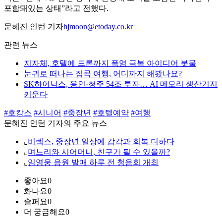
포함돼있는 상태”라고 전했다.
문혜진 인턴 기자
hjmoon@etoday.co.kr
관련 뉴스
지자체, 호텔에 드론까지 폭염 극복 아이디어 봇물
눈귀로 떠나는 집콕 여행, 어디까지 해봤나요?
SK하이닉스, 용인·청주 54조 투자… AI 메모리 생산기지
키운다
#호캉스
#시니어
#중장년
#호텔예약
#여행
문혜진 인턴 기자의 주요 뉴스
⌞
비렉스, 중장년 일상에 감각과 회복 더하다
⌞
며느리와 시어머니, 친구가 될 수 있을까?
⌞
임영웅 음원 발매 하루 전 청음회 개최
좋아요
0
화나요
0
슬퍼요
0
더 궁금해요
0