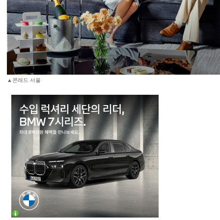
▲콘래드 서울