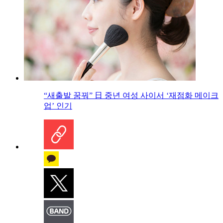
“새출발 꿈꿔” 日 중년 여성 사이서 ‘재점화 메이크
업’ 인기