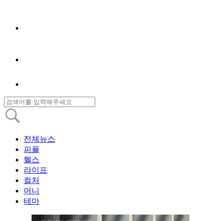
전체뉴스
피플
헬스
라이프
컬처
머니
테마