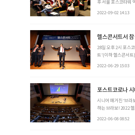
후 서울 포스코타워 
는 이투데이피엔씨와 
2022-09-02 14:13
려움을 가진 중장년 
헬스콘서트서 참
28일 오후 2시 포스
트’(이하 헬스콘서트)가 열렸다. 시니어 매거진 ‘브라보 마이
6회째를 맞는 헬스콘
2022-06-29 15:03
스트 코로나 시대 중
포스트코로나 시
시니어 매거진 ‘브라
하는 브라보! 2022
린다. 브라보 헬스콘서트는 본지 독자와 중장년 세대를 대상으로 올바른 건강정보와 즐길 거
2022-06-08 08:52
리를 제공하는 신개념