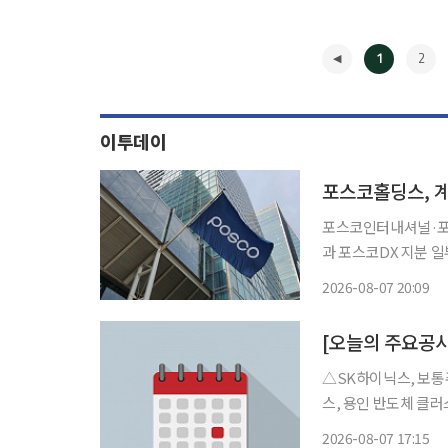
1
2
이투데이
포스코홀딩스, 계
포스코인터내셔널·포스코DX 지분
과 포스코DX 지분 일
의 지분율은 각각 50%로 낮
2026-08-07 20:09
이날 이사회를 열고 보
◀
△SK하이닉스, 보통주 82
스, 용인 반도체 클러스터 2
주 M17 건설에 19조1000억원 신규 시설 
2026-08-07 17:15