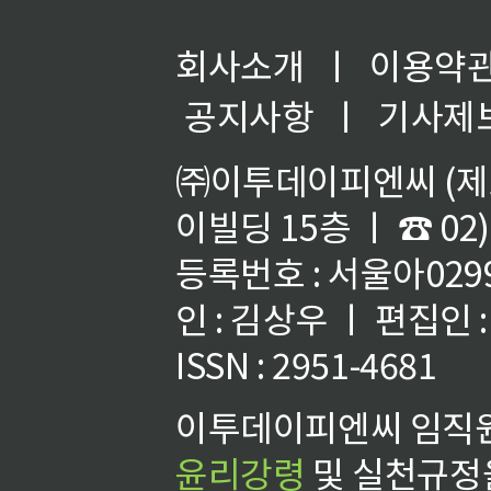
회사소개
ㅣ
이용약
공지사항
ㅣ
기사제
㈜이투데이피엔씨 (제호
이빌딩 15층 ㅣ ☎ 02)
등록번호 : 서울아02992
인 : 김상우 ㅣ 편집인
ISSN : 2951-4681
이투데이피엔씨 임직원
윤리강령
및 실천규정을