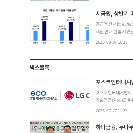
배당 △DB, 2026
서금원, 상반기 
공급액 전년比 9.1%
재단 연내 설립 서민금융진흥원이 올해 상반기 미소금융을 통해 영세 자영업자와 청년, 금융
취약계층 등에 1600억원이 넘는 자금
2026-08-07 16:27
1612억4000만원으로
넥스블록
포스코인터내셔널·
포스코인터내셔널이 L
기술검증(PoC)을 완
▲거래정보 실시간 공
2026-07-27 11:25
하나금융, 두나무 