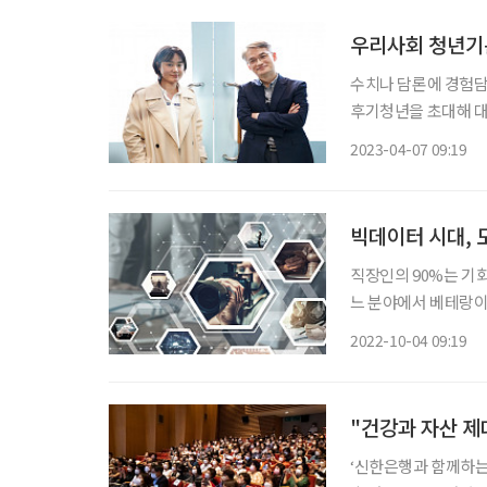
우리사회 청년기는
수치나 담론에 경험담이
후기청년을 초대해 대
태가 전부 달랐음에도 대화가 수월하게 이
2023-04-07 09:19
학과 4학년. 15년의
빅데이터 시대, 
직장인의 90%는 기회
느 분야에서 베테랑이 
비 산출 결과의 효율을
2022-10-04 09:19
"건강과 자산 제
‘신한은행과 함께하는 브