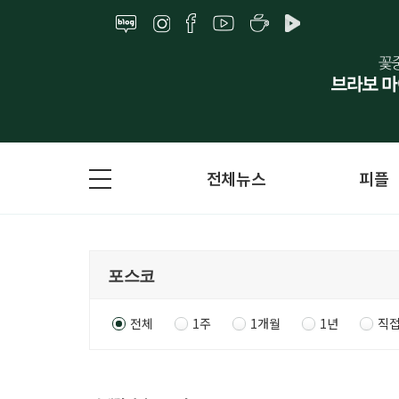
전체뉴스
피플
전체
1주
1개월
1년
직