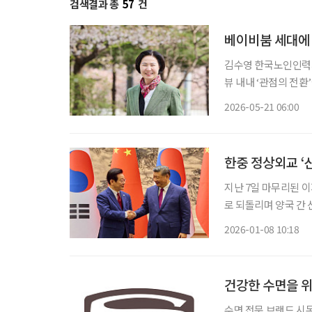
검색결과 총
57
건
베이비붐 세대에
김수영 한국노인인력개발원장 올해 2월 취임한 김수영 제8대
뷰 내내 ‘관점의 전환
서 벗어나야 한다는 
2026-05-21 06:00
이 아니라, 사회를 
한중 정상외교 ‘
지난 7일 마무리된 
로 되돌리며 양국 간
담을 통해 양국 정부는
2026-01-08 10:18
의 협력 MOU가 성사
건강한 수면을 위한
수면 전문 브랜드 시몬