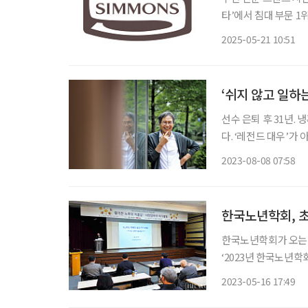
타’에서 침대 부문 1
경 등을 종합적으로 
2025-05-21 10:51
3천 명이 참여해 44
‘쉬지 않고 일하는
선수 은퇴 후 31년.
다. ‘레전드 대우’가
자신만의 오랜 방법이 
2023-08-08 07:58
하우를 
한국노년학회, 초
한국노년학회가 오는 
‘2023년 한국노년학회 전기학술대회
를 대비해 건강, 경제,
2023-05-16 17:49
삶의 질 향상을 위한 