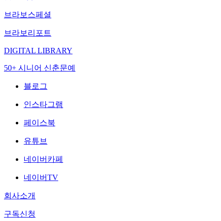
브라보스페셜
브라보리포트
DIGITAL LIBRARY
50+ 시니어 신춘문예
블로그
인스타그램
페이스북
유튜브
네이버카페
네이버TV
회사소개
구독신청