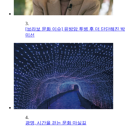
3.
[브라보 문화 이슈] 유방암 투병 후 더 단단해진 박
미선
4.
광명, 시간을 걷는 문화 마실길