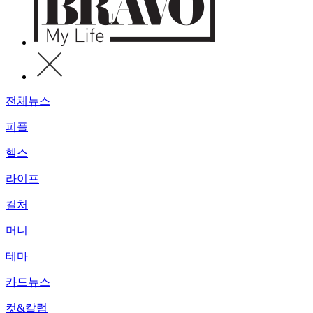
전체뉴스
피플
헬스
라이프
컬처
머니
테마
카드뉴스
컷&칼럼