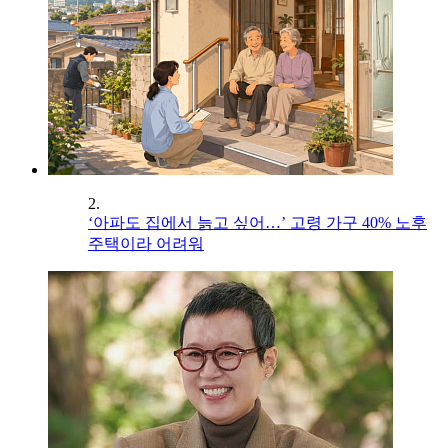
2.
‘아파도 집에서 늙고 싶어…’ 고령 가구 40% 노후
주택이라 어려워