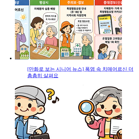
[만화로 보는 시니어 뉴스] 폭염 속 치매어르신 더
촘촘히 살펴요