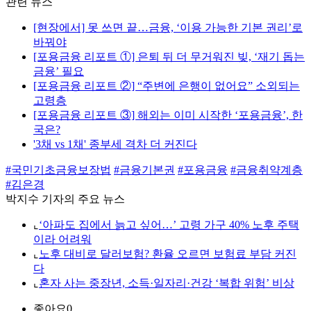
관련 뉴스
[현장에서] 못 쓰면 끝…금융, ‘이용 가능한 기본 권리’로
바꿔야
[포용금융 리포트 ①] 은퇴 뒤 더 무거워진 빚, ‘재기 돕는
금융’ 필요
[포용금융 리포트 ②] “주변에 은행이 없어요” 소외되는
고령층
[포용금융 리포트 ③] 해외는 이미 시작한 ‘포용금융’, 한
국은?
'3채 vs 1채' 종부세 격차 더 커진다
#국민기초금융보장법
#금융기본권
#포용금융
#금융취약계층
#김은경
박지수 기자의 주요 뉴스
⌞
‘아파도 집에서 늙고 싶어…’ 고령 가구 40% 노후 주택
이라 어려워
⌞
노후 대비로 달러보험? 환율 오르면 보험료 부담 커진
다
⌞
혼자 사는 중장년, 소득·일자리·건강 ‘복합 위험’ 비상
좋아요
0