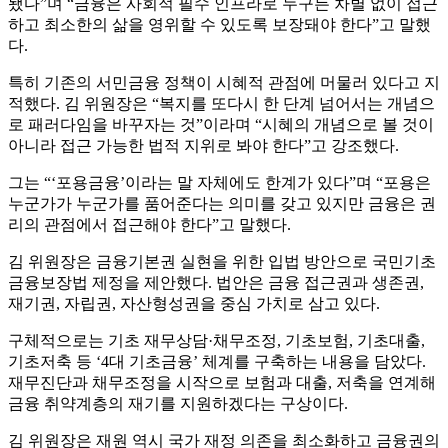
됐다”며 “금융은 사회적 필수 인프라로 누구든 차별 없이 접근
하고 최소한의 삶을 영위할 수 있도록 보장돼야 한다”고 말했
다.
특히 기존의 서민금융 정책이 시혜적 관점에 머물러 있다고 지
적했다. 김 위원장은 “복지를 또다시 한 단계 넘어서는 개념으
로 패러다임을 바꾸자는 것”이라며 “시혜의 개념으로 볼 것이
아니라 접근 가능한 법적 지위로 봐야 한다”고 강조했다.
그는 “‘포용금융’이라는 말 자체에도 한계가 있다”며 “포용은
누군가가 누군가를 품어준다는 의미를 갖고 있지만 금융은 권
리의 관점에서 접근해야 한다”고 말했다.
김 위원장은 금융기본권 실현을 위한 입법 방안으로 국민기초
금융보장법 제정을 제안했다. 법안은 금융 접근권과 생존권,
재기권, 자립권, 자산형성권을 중심 가치로 삼고 있다.
구체적으로는 기초 재무상담·채무조정, 기초보험, 기초대출,
기초저축 등 ‘4대 기초금융’ 체계를 구축하는 내용을 담았다.
재무진단과 채무조정을 시작으로 보험과 대출, 저축을 연계해
금융 취약계층의 재기를 지원하겠다는 구상이다.
김 위원장은 재원 역시 국가 재정 의존을 최소화하고 금융권의