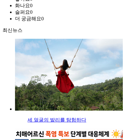
화나요
0
슬퍼요
0
더 궁금해요
0
최신뉴스
세 얼굴의 발리를 탐험하다