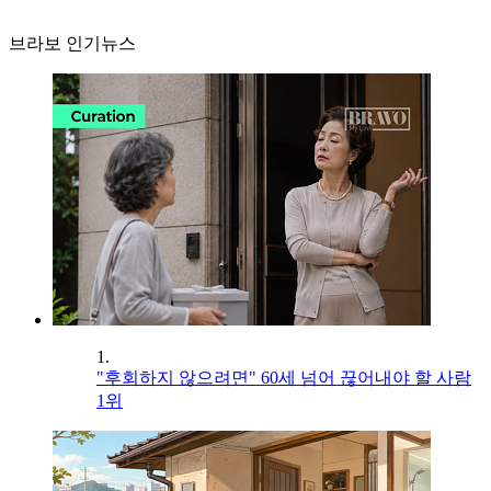
브라보 인기뉴스
1.
"후회하지 않으려면" 60세 넘어 끊어내야 할 사람
1위