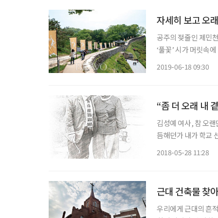
자세히 보고 오래
공주의 젖줄인 제민천
‘풀꽃’ 시가 머릿속
공주를 표현한 듯 느껴
2019-06-18 09:30
“좀 더 오래 내 
김성예 여사, 참 오랜
듬해던가 내가 학교 
전이나 공주에 머물러 있을 
2018-05-28 11:28
말을 써야 할지? 막막
근대 건축물 찾아
우리에게 근대의 흔적