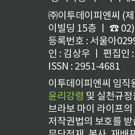
㈜이투데이피엔씨 (제호
이빌딩 15층 ㅣ ☎ 02)
등록번호 : 서울아02992
인 : 김상우 ㅣ 편집인
ISSN : 2951-4681
이투데이피엔씨 임직원
윤리강령
및 실천규정을
브라보 마이 라이프의
저작권법의 보호를 받
무단전재, 복사, 재배포