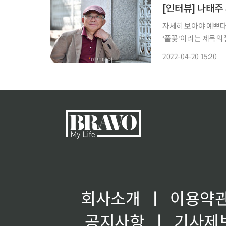
[인터뷰] 나태주
자세히 보아야 예쁘다.오래 보아야
‘풀꽃’이라는 제목의
다. 꾸밈과 거짓이 없
2022-04-20 15:20
다. 이 산문집은 
회사소개
ㅣ
이용약
공지사항
ㅣ
기사제