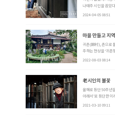
나태주 시인을 꼽았다
그는 인기를 넘어 추
2024-04-05 08:51
마을 만들고 지역
귀촌(歸村), 촌으로
주하는 현상을 ‘귀촌했
여하는 새로운 인구가 나타났다. ◆마을 만드는 디렉터형 관계
2022-08-03 08:14
표는 서울에서 출판사
老시인의 불꽃
올해로 등단 50주년을
아래서’로 등단한 이래
로 삶과 사랑, 자연을
2021-03-10 09:11
했다. 그의 시는 남