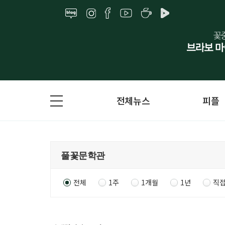
전체뉴스
피플
전체
1주
1개월
1년
직