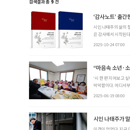
검색결과 총
9
건
‘감사노트’ 출간
시인 나태주의 삶의 
은 감사에서 시작된다
찾아 적어가도록 구성된 실천형 다이어리다. 
2025-10-24 07:00
에 관한 짧은 사색이 
“마음속 소년·소
‘시 한 편 지어보고 
막막함이다. 어디서부
는 결코 멀리 있는 존
2025-06-19 08:00
‘80이 너머도/ 어무
시인 나태주가 말
이견이 없었다. 지금