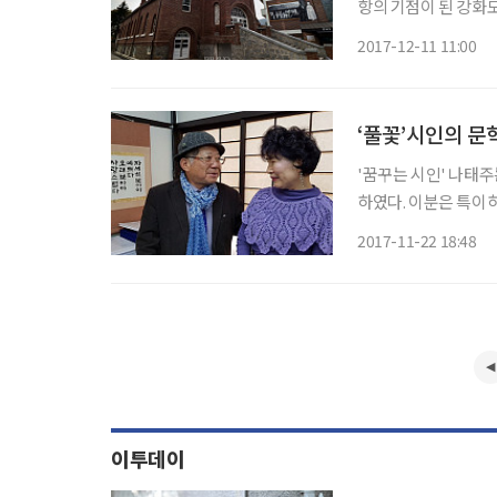
항의 기점이 된 강화도
용했던 나라 조선에 
2017-12-11 11:00
산들은 한국전쟁과 경
‘풀꽃’시인의 문
'꿈꾸는 시인' 나태
하였다. 이분은 특이
다. 완전 자존감 쩌는
2017-11-22 18:48
이투데이