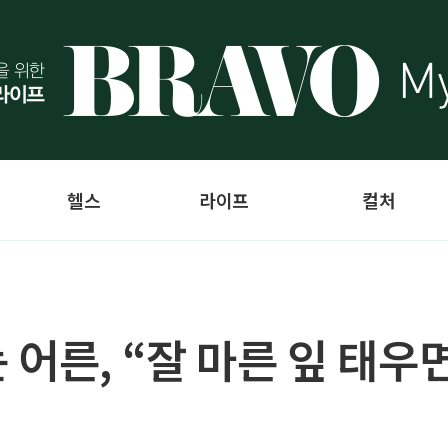
헬스
라이프
컬처
어른, “잘 마른 잎 태우