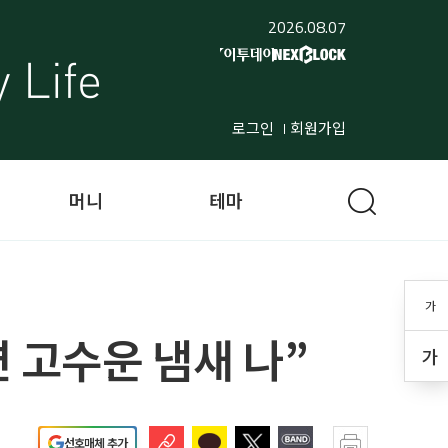
2026.08.07
로그인
회원가입
머니
테마
가
면 고수운 냄새 나”
가
선호매체 추가