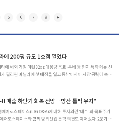
5
6
7
8
라에 200평 규모 1호점 열었다
타에 해외 거점 마련32oz 대용량 음료·우베 등 현지 특화 메뉴 선
인 '더벤티 커피 글로리에타점'을 공식 오픈했다고 7일 밝혔다. 더벤티는 지난 6월
▶
천궁-II 매출 하반기 회복 전망…방산 톱픽 유지"
앤에어로스페이스(LIG D&A)에 대해 투자의견 ‘매수’와 목표주가
에어로스페이스와 함께 방위산업 톱픽 의견도 이어갔다. 2분기 매
업이익은 1057억원(영업이익률 9.5%)으로 집계됐다. 매출과 영업