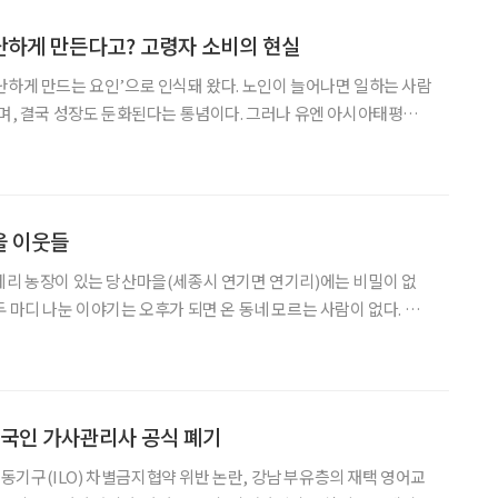
난하게 만든다고? 고령자 소비의 현실
난하게 만드는 요인’으로 인식돼 왔다. 노인이 늘어나면 일하는 사람
지며, 결국 성장도 둔화된다는 통념이다. 그러나 유엔 아시아태평양
 2025년 10월 발표한 연구보고서 ‘아시아·태평양 지역의 인구 고
간 영향) Population Ageing in
을 이웃들
베리 농장이 있는 당산마을(세종시 연기면 연기리)에는 비밀이 없
 마디 나눈 이야기는 오후가 되면 온 동네 모르는 사람이 없다. 모
 살아서 그런가 보다. 하기야, 코로나19 당시 사회적 거리두기로
기자 “6.25전쟁 때보다 지금이 더 무섭다”고 했던
외국인 가사관리사 공식 폐기
기구(ILO) 차별금지협약 위반 논란, 강남 부유층의 재택 영어교