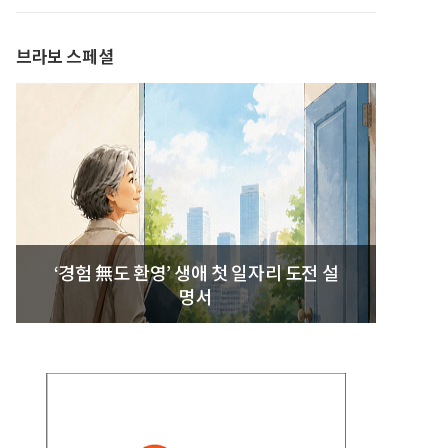
발간
브라보 스페셜
‘경험 無도 환영’ 생애 첫 일자리 도전 설
명서