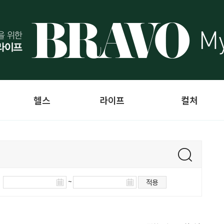
헬스
라이프
컬처
~
적용