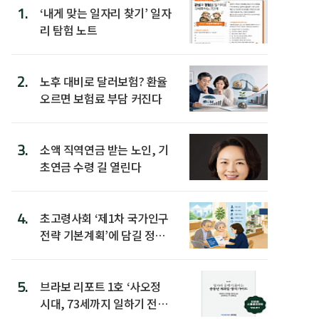
1.
‘내게 맞는 일자리 찾기’ 일자
리 탐험 노트
2.
노후 대비로 달러보험? 환율
오르면 보험료 부담 커진다
3.
소액 직역연금 받는 노인, 기
초연금 수령 길 열린다
4.
초고령사회 ‘제1차 국가인구
전략 기본계획’에 담길 정책
은
5.
브라보 리포트 1호 ‘사오정
시대, 73세까지 일하기 전략’