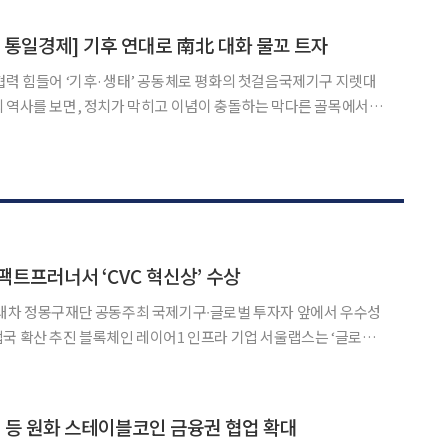
증권 추정치를 소폭 밑돌았지만, 전년 동기 대비로
통일경제] 기후 연대로 南北 대화 물꼬 트자
협력 힘들어 ‘기후·생태’ 공동체로 평화의 첫걸음국제기구 지렛대
 아닌 ‘경제’였다. 인간은 이념을 위해 싸우기도 하지만, 결국 ‘먹
고사는 문제’ 앞에서 가장 현실적인 타협을 선택한다. 보라. 30년 내전을 끝낸
팩트프러너서 ‘CVC 혁신상’ 수상
현대차 정몽구재단 공동주최 국제기구∙글로벌 투자자 앞에서 우수성
인프라 기업 서울랩스는 ‘글로벌
mpactPreneur) 데모데이에서 유럽 최대 사모펀드 운용사 CVC캐
피탈파트너스가 수여하는 ‘CVC 혁신상’을 수상했다고 9일 밝혔다. '글
 등 원화 스테이블코인 금융권 협업 확대