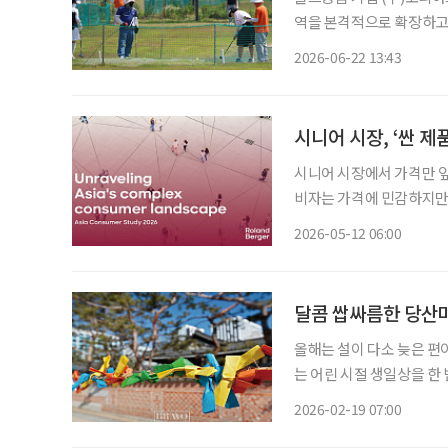
역을 본격적으로 확장하고 
샤프트 제조, 골프용품 유
2026-06-22 13:43
기업이다. 최근 일반 골
시니어 시장, ‘싼 제
시니어 시장에서 가격만 앞
비자는 가격에 민감하지만,
직인다. 보행 보조기, 건강
2026-05-12 06:00
구매 실패가 안전 문제나 
달콤 쌉싸름한 당산마
올해는 설이 다소 늦은 편
는 어린 시절 생일상을 한 
새 없이 분주했기에, 장남
2026-02-19 07:00
세월이 흘러 설 명절이 간