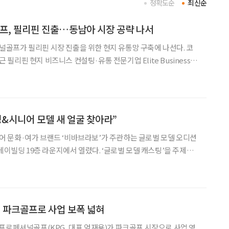
정확도순
최신순
, 필리핀 진출…동남아 시장 공략 나서
프가 필리핀 시장 진출을 위한 현지 유통망 구축에 나선다. 코
리핀 현지 비즈니스 컨설팅·유통 전문기업 Elite Business
 29일 밝혔다. 이번 협약에 따라 Elite Business
 판매자(리셀러),
영&시니어 모델 새 얼굴 찾아라”
 문화·여가 브랜드 ‘비바브라보’가 주관하는 글로벌 모델 오디션
층 라운지에서 열렸다. ‘글로벌 모델 캐스팅’을 주제로
바브라보 서울 프라임 패션위크 2026’과 ‘이탈리아 패션 데이즈 인
션’ 등 국내외 패션 프로젝트에 참여할 모델과
, 파크골프로 사업 보폭 넓혀
프로페셔널골프(KPG, 대표 엄재용)가 파크골프 시장으로 사업 영