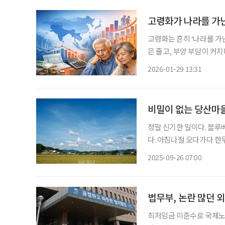
고령화가 나라를 가
고령화는 흔히 ‘나라를 가
은 줄고, 부양 부담이 커
경제사회위원회(ESCAP)가
2026-01-29 13:31
령화와 그에 따른 경제적·세대 
비밀이 없는 당산마
정말 신기한 일이다. 블루
다. 아침나절 오다가다 한두
두들 대문을 활짝 열어놓고
2025-09-26 07:00
인해 마실 다니던 발길이 끊
법무부, 논란 많던 
최저임금 미준수로 국제노동