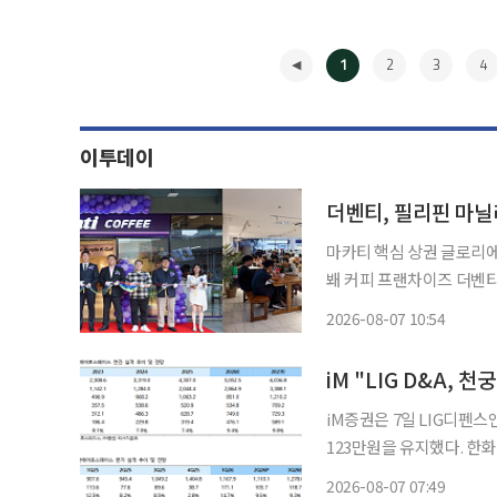
1
2
3
4
이투데이
더벤티, 필리핀 마닐
마카티 핵심 상권 글로리에
봬 커피 프랜차이즈 더벤티가 필리핀 마닐라에 첫 매장을 열고 동남아시아 시장 공략에 속도
를 낸다. 더벤티는 필리핀 메트로 마닐라 마카티시의 복합쇼핑몰 글로리에타에 필리핀 1호점
2026-08-07 10:54
◀
iM "LIG D&A, 
iM증권은 7일 LIG디펜스
123만원을 유지했다. 한화
출액은 1조1101억원, 영
2026-08-07 07:49