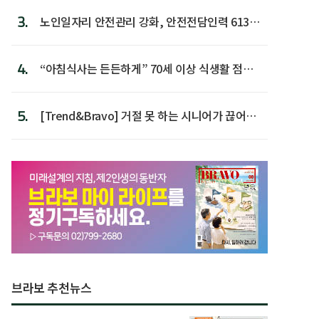
3.
노인일자리 안전관리 강화, 안전전담인력 613명
첫 배치
4.
“아침식사는 든든하게” 70세 이상 식생활 점수
가장 높아
5.
[Trend&Bravo] 거절 못 하는 시니어가 끊어야
할 행동 5
브라보 추천뉴스