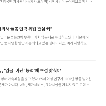
남긴 외국인 가사관리사(가사 도우미) 시범사업이 공식적으로 폐기된
조계에 따르면 법무부는 “최저임금 미적용에 따른 여성계·노동계·언
저조, 지자체 운영 상황 등을 고려해 현 가사 사용인 방
해외서 돌봄 인력 취업 관심 커”
민국은 돌봄인력 부족이 사회적 문제로 부상하고 있다. 때문에 외
입 등 다양한 방안이 논의되고 있는 상태이지만, 여러 시행착오를
었다가, ‘강남 전용 서비스’ 비판을 받았던 외국인 가사관리사 제도
려움에 대해 전문가들은 지나치게 수요자 중심에 치우쳐 있다고 지
 ‘임금’ 아닌 ‘능력’에 초점 맞춰야
해 가속페달을 밟고 있다. 65세 이상 인구가 1000만 명을 넘어선
문제가 아니다. 병원, 재가서비스, 요양시설을 가리지 않고 고령자
족하다. 특히 돌봄의 최일선에 서 있는 요양보호사의 고령화는 구조
4년 기준 요양보호사 평균 연령은 61.7세, 70