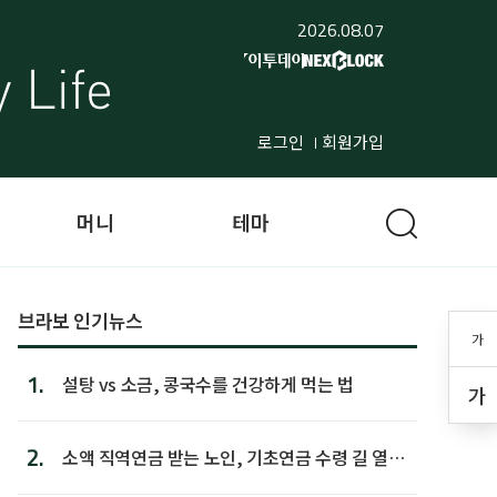
2026.08.07
로그인
회원가입
머니
테마
브라보 인기뉴스
가
1.
설탕 vs 소금, 콩국수를 건강하게 먹는 법
가
2.
소액 직역연금 받는 노인, 기초연금 수령 길 열린
다