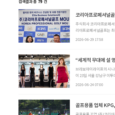
검색결과 총
79
건
코리아프로페셔널골프
주식회사 코리아프로페셔널골
리아프로페셔널골프는 최근 필
Solutions와 업무협약(MOU)을 체결했다고
2026-06-29 17:58
Solutions는 필리핀 내
“세계적 무대에 설 
브라보마이라이프의 시니어
이 23일 서울 강남구 이투데이빌딩 19
진행된 이번 오디션은, ‘비
2026-06-24 07:00
코리아’, ‘밀라노 골든 패
골프용품 업체 KPG
골프용품 기업 (주)코리아