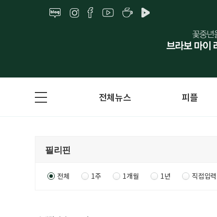
전체뉴스
피플
전체
1주
1개월
1년
직접입력