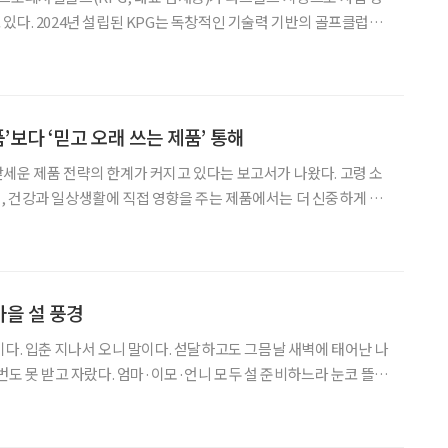
있다. 2024년 설립된 KPG는 독창적인 기술력 기반의 골프클럽과
통 및 OEM·ODM 비즈니스를 전개해 온 프리미엄 골프용품 전문
프용품 중심에서 파크골프 동호인들과의 접점을 빠르게 넓히며
품’보다 ‘믿고 오래 쓰는 제품’ 통해
세운 제품 전략의 한계가 커지고 있다는 보고서가 나왔다. 고령 소
 건강과 일상생활에 직접 영향을 주는 제품에서는 더 신중하게 움
관리 기기, 기능성 식품, 생활편의 용품, 돌봄 서비스처럼 한 번의
생활 불편으로 이어질 수 있는 분야에서는 ‘싼 제품’보다
을 설 풍경
이다. 입춘 지나서 오니 말이다. 섣달하고도 그믐날 새벽에 태어난 나
번도 못 받고 자랐다. 엄마·이모·언니 모두 설 준비하느라 눈코 뜰
도 장손도 아닌 어린 계집아이 생일은 관심 밖이었을 게다. 그러다
소해지고 친척들 왕래도 잦아들면서 거꾸로 내 생