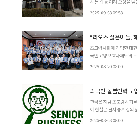
사 둔갑 등 여러 오명을 
것으로 7일 전해졌다. 법
2025-09-08 09:58
론의 비판, 외국인의 참여 
“라오스 젊은이들, 
초고령사회에 진입한 대한
국인 요양보호사제도의 도
겪고 있다. 지난해 추진되
2025-08-20 08:00
가 대표적이다. 이러한 어
적
외국인 돌봄인력 도입,
한국은 지금 초고령사회를 향
이 현실은 단지 통계상의 
를 돌볼 사람이 턱없이 부
2025-08-08 08:00
적인 위기를 예고한다. 202