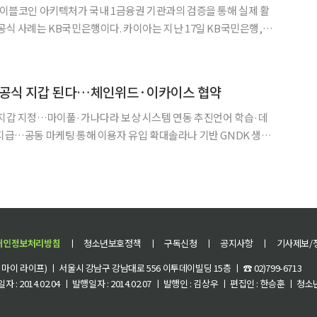
스테이블코인 아키텍처가 국내 1금융권 기관과의 검증을 통해 실제 활
B국민은행이다. 카이아는 지난 17일 KB국민은행,
set과 함께 원화 스테이블코인 기반 결제·정산·해외송금 검증을 완료
은 스테이블코인 발행부터 오프라인 결제, 가맹점 정
K 공식 지갑 된다…체인위드·이카이스 협약
 지갑 지정…마이풀·가나다라 보상 시스템 연동 추진언어 학습·데
 지급…공동 마케팅 통해 이용자 유입 확대솔라나 기반 GNDK 생태
보딩 강화 글로벌 웹3 교육 및 AI 데이터 플랫폼
워드 지갑 서비스 ‘리워디월렛’ 운영사 체인위드와 생태
개인정보처리방침
ㅣ
청소년보호정책
ㅣ
구독신청
ㅣ
공지사항
ㅣ
기사제보/
이 라이프) ㅣ 서울시 강남구 강남대로 556 이투데이빌딩 15층 ㅣ ☎ 02)799-6713
 : 2014.02.04 ㅣ 발행일자 : 2014.02.07 ㅣ 발행인 : 김상우 ㅣ 편집인 : 한승훈 ㅣ