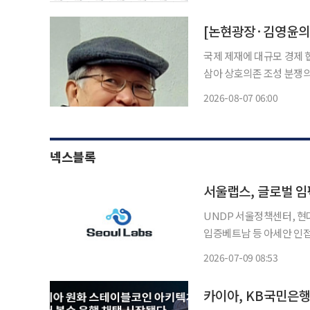
이익 모두 컨센서스와 iM
[논현광장·김영윤의 
국제 제재에 대규모 경제 
삼아 상호의존 조성 분쟁의 역사를 보면, 정치가 막히고 이념이 충돌하는 막다른 골목에서의
마지막 탈출구는 언제나 다름
2026-08-07 06:00
넥스블록
서울랩스, 글로벌 임
UNDP 서울정책센터, 
입증베트남 등 아세안 인접국 확산 추진 블록체인 레이어1 
임팩트프러너’(Global I
2026-07-09 08:53
카이아, KB국민은행