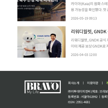
카이아(Kaia)의 원화 
용 가능성을 확인했다. 첫 공식 사례는 K
KG이니시스, OpenAs
2026-05-19 09:13
했다고 밝혔다. 해당 검증
리워디월렛, GND
리워디월렛, GNDK 공식
이터 제공 보상 GNDK로
계 확장…리워디월렛 연동으로 웹2 이용자 온
2026-04-03 12:00
운영사 이카이스가 웹3 리
회사소개
ㅣ
이용약관
ㅣ
㈜이투데이피엔씨 (제호 : 브라보 마
등록번호 : 서울아02992 ㅣ 등록일자
ISSN : 2951-4681