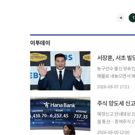
1
이투데이
서장훈, 서초 빌
농구선수 출신 방송인
매물로 내놓으면서 매각 
보 땅집고에 따르면 
2026-08-07 17:21
물로 등록됐다. 1986
주식 양도세 신
예정신고 안내대상 2
월 통산…증여주식 1년 내 팔면 취득가액 
영해 세금을 줄여 신고
2026-08-05 12:00