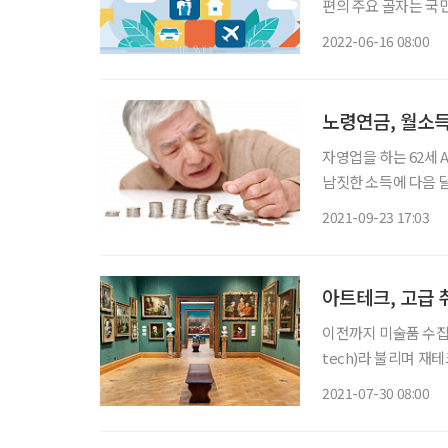
편의 주요 골자는 국
격 조건의 변동이다.
2022-06-16 08:00
라는 말을 듣고, 본인
담을
노령연금, 월소득
자영업을 하는 62세 A
남짓한 소득에 다음 
데 노령연금을 받을 
2021-09-23 17:03
아트테크, 고급 
이전까지 미술품 수집은
tech)라 불리며 재
품 물납제에 대한 찬반 논쟁이 뜨겁다. 최근 미술품 
2021-07-30 08:00
있지만, 투자 수단으