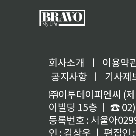
회사소개
ㅣ
이용약
공지사항
ㅣ
기사제
㈜이투데이피엔씨 (제호
이빌딩 15층 ㅣ ☎ 02)
등록번호 : 서울아02992
인 : 김상우 ㅣ 편집인