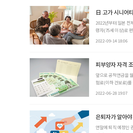
日 고가 시니어타운 
2022년부터 일본 전체
령자(75세 이상)로 편
이 이미 후기 고령자다. 그런데 일본 고령자의 80%는 간호·돌봄이 필요하지 않은 건
2022-09-14 18:06
령자다. 일본 정부로
피부양자 자격 조
앞으로 공적연금을 월
험료(이하 건보료)를
자로 나뉜다. 이 중 
2022-06-28 19:07
은퇴자가 알아야 
연말에 퇴직 예정인 