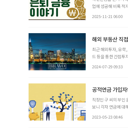
업에 성공해 비록 적
나이가 된다. 괜히 
2025-11-21 06:00
해서 모두 감액되지는
해외 부동산 직접
최근 해외투자, 유학,
드 등을 통한 간접투
지 않다. 해외 부동산
2024-07-29 09:33
다. 먼저, 해외 
공적연금 가입자와
직장인 구 씨의 부인 
보니 각자 연금에 대해
연금제도의 차이점과 효
2023-05-23 08:46
연령 기준 연금 개시