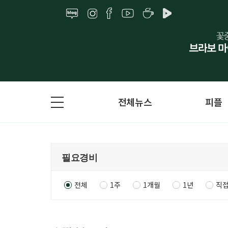
전체뉴스
피플
전체
1주
1개월
1년
직