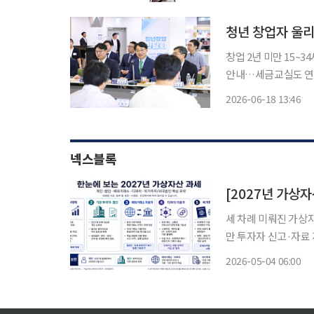
정신고가 아닌 내년 5
청년 창업자 울리
창업 2년 미만 15~
안내…세금교실도 연계푸드
게 세금 문제는 매출
2026-06-18 13:46
기고, 직원을 쓰면 
넥스블록
[2027년 가상자
세 차례 미뤄진 가상
만 투자자 신고·자료
래 기준 공백은 여전2
2026-05-04 06:00