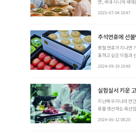
면, 국내 시니어 세대
는 것으로 나타났다. 
2025-07-04 10:47
환경 속에서 우리 사
추석연휴에 선물받
명절 연휴가 지나면 
표하고 싶은 이들과 
로 과일이기 때문이다.
2024-09-19 10:48
한국농수산식품유통공사
실험실서 키운 고
지난해 우리나라 연간 
류를 생산하는 축산업
사람들이 채식에 관심을
2024-06-12 08:20
제연합식량농업기구(FA