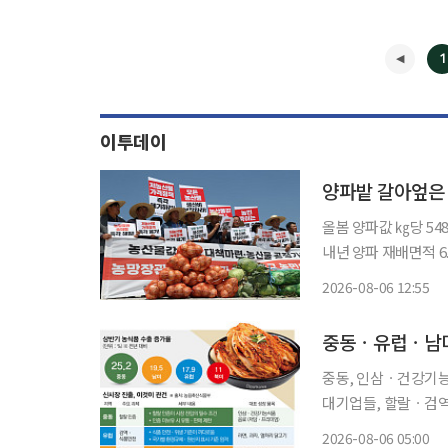
1
이투데이
양파밭 갈아엎은 
올봄 양파값 ㎏당 5
내년 양파 재배면적 6
파 농가까지 작목 전환 움직임 올봄 가격 폭락에 애써 키운 양파
2026-08-06 12:55
내년에는 양파 농사를
중동, 인삼ㆍ건강기능
대기업들, 할랄ㆍ검역 기준 
K푸드+ 수출 지형이 
2026-08-06 05:00