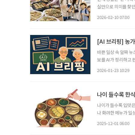
실만으로 의미를 찾던
이동과 준비로 지치는 
2026-02-10 07:00
[AI 브리핑] 농
바쁜 일상 속 알짜 뉴
보를 AI가 정리하고 편집국 기자가
상 56% 국내 농가 인구가 사상 처음으로 100만 명대로 줄었다. 한국농촌경제연구원에 따르
2026-01-23 10:29
면, 지난해 농가 인구는
나이 들수록 한식
나이가 들수록 입맛은
나 화려한 메뉴가 일
한 맛이 더 마음에 남
2025-12-01 06:00
은 몸이 기억하는 ‘익