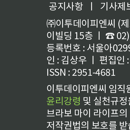
공지사항
ㅣ
기사제
㈜이투데이피엔씨 (제호
이빌딩 15층 ㅣ ☎ 02)
등록번호 : 서울아02992
인 : 김상우 ㅣ 편집인
ISSN : 2951-4681
이투데이피엔씨 임직원
윤리강령
및 실천규정을
브라보 마이 라이프의
저작권법의 보호를 받