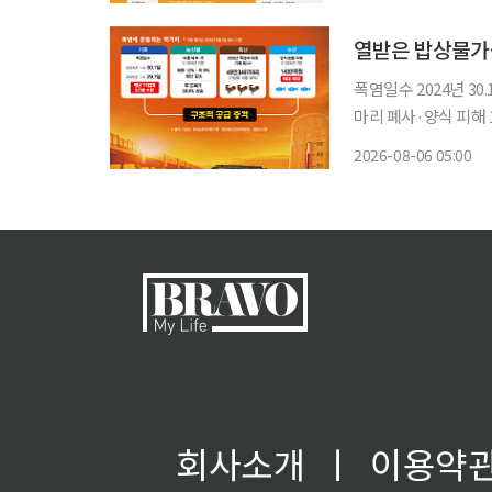
미가 새로운 성장시장
폭염일수 2024년 30
마리 폐사·양식 피해
475억원기술·품종·공동 기
2026-08-06 05:00
인 재해가 아니라 농
회사소개
ㅣ
이용약