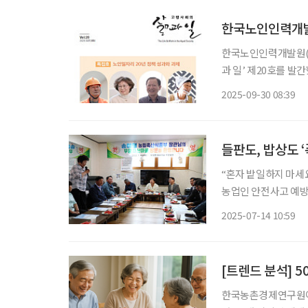
한국노인인력개발원
한국노인인력개발원(원
과 일’ 제20호를 
등 핵심 이슈를 중심으로 지
2025-09-30 08:39
주명룡 대한은퇴자협회
들판도, 밥상도 
“혼자 밭일하지 마
농업인 안전사고 예방과 농축산물 수급 
은 최근 장마가 끝나고 전
2025-07-14 10:59
현재까지 논밭과 비닐
[트렌드 분석] 
한국농촌경제연구원이 