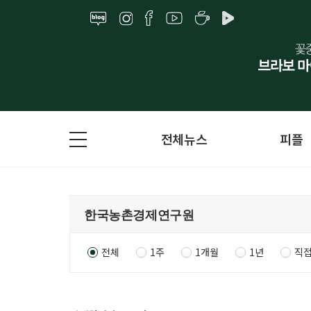
전체뉴스
피플
전체
1주
1개월
1년
직