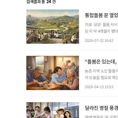
검색결과 총
24
건
통합돌봄 문 열
의료·요양·돌봄 서비
된 지 약 4개월이 
계하는 것만으로 돌봄
2026-07-22 16:42
“돌봄은 있는데, 
농촌 지역 노인 돌봄이
서 도움을 필요로 하
존 돌봄 체계의 사각지대가 수면 위로 드
2026-04-13 15:53
역사회 주도 노인 돌봄
달라진 명절 풍
한때 명절은 ‘온 가족