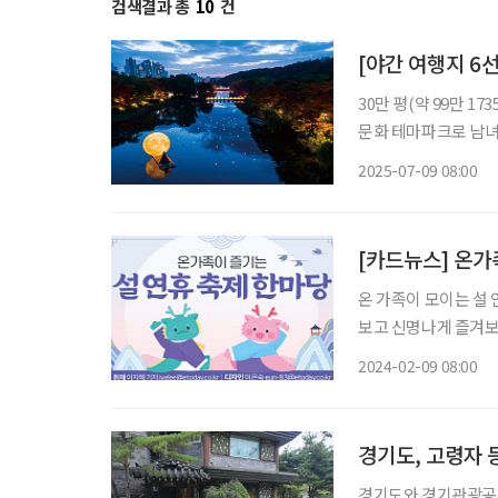
검색결과 총
10
건
[야간 여행지 6선
30만 평(약 99만 
문화 테마파크로 남녀
민속촌은 매주 금·토
2025-07-09 08:00
매력
[카드뉴스] 온가
온 가족이 모이는 설
보고 신명나게 즐겨보는 것 어떨까? 2024년 제28회
관 일원 일정 2월 9~12일 설 연휴 기간 국립전주박물관이 준비한 문화 축전을 만나보자. 전통
2024-02-09 08:00
민속놀이
경기도, 고령자 
경기도와 경기관광공사