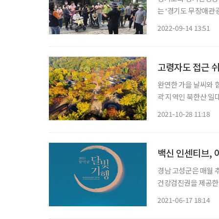
는 ‘경기도 무장애관광 시범투어’
영유아 등 관광약자가
2022-09-14 13:51
다. 도가 무장애경기
고령자도 접근 쉬
완연한 가을 날씨와 
곽 지역인 북한산 일대
도심 주변 단풍 관광
2021-10-28 11:18
초고령화 사회 진입을
백신 인센티브,
경남 고성군은 매월 추
건강검진권을 제공한다
을 제공한다. 이런 혜택은 어떤 사람들이 받을 수 있을까? 이들은 최근 국내 지방자치단체가
2021-06-17 18:14
내놓은 신종 코로나바