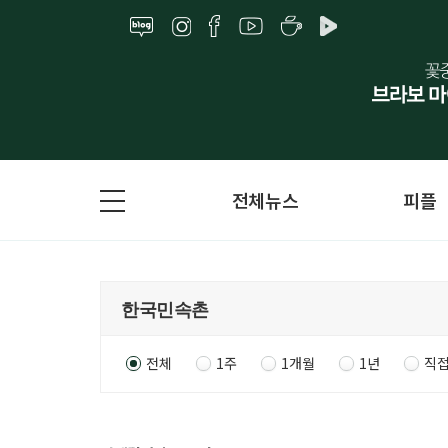
전체뉴스
피플
전체
1주
1개월
1년
직