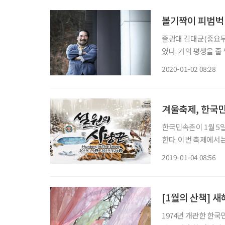
볼기짝이 피범벅
줄광대 김대균(중요무형
였다. 거의 평생을 줄
고, 날치고 판치고, 
2020-01-02 08:28
는 굳이 낮추거나 은근
겨울축제, 한국민
한국민속촌이 1월 5일
한다. 이번 축제에서
즐길 수 있다. 먼저
2019-01-04 08:56
하게 결빙되면 얼음낚
[1월의 산책] 
1974년 개관한 한국