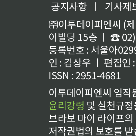
공지사항
ㅣ
기사제
㈜이투데이피엔씨 (제호
이빌딩 15층 ㅣ ☎ 02)
등록번호 : 서울아02992
인 : 김상우 ㅣ 편집인
ISSN : 2951-4681
이투데이피엔씨 임직원
윤리강령
및 실천규정을
브라보 마이 라이프의
저작권법의 보호를 받