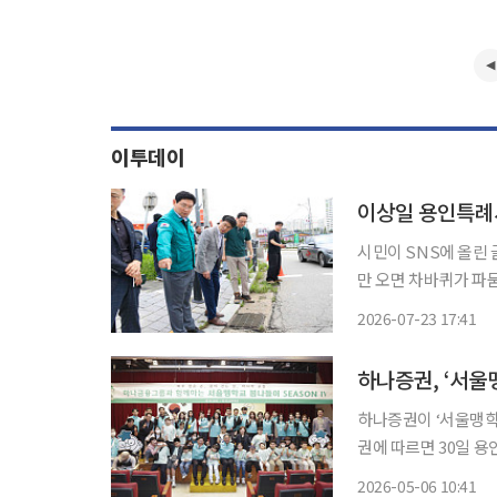
이투데이
시민이 SNS에 올린 글 한편이
만 오면 차바퀴가 파묻
민속촌 입구 삼거리를 찾
2026-07-23 17:41
데이 취재를 종합하면
하나증권, ‘서울
하나증권이 ‘서울맹학교 
권에 따르면 30일 
하나자산운용 임직원들
2026-05-06 10:41