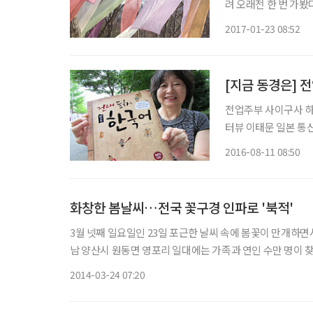
려 오래전 한 번 가
민속촌은 늘 새롭게 
2017-01-23 08:52
와집이 즐비하던 모습
전업주부 사이구사 하쓰
터뷰 이태문 일본 통신원 gounsege@
내 책자에 없는 일본의
2016-08-11 08:50
을 지닌 사이구사 하쓰
화창한 봄날씨…전국 꽃구경 인파로 '북적'
3월 넷째 일요일인 23일 포근한 날씨 속에 봄꽃이 만개하면서 전국의 
남 양산시 원동면 영포리 일대에는 가족과 연인 수만 명이 찾
들었다. 매화와 산수유 등 봄꽃이 활짝 핀 하동 섬진강변
2014-03-24 07:20