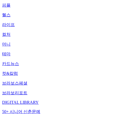
피플
헬스
라이프
컬처
머니
테마
카드뉴스
컷&칼럼
브라보스페셜
브라보리포트
DIGITAL LIBRARY
50+ 시니어 신춘문예