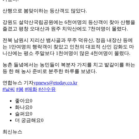
산행으로 봄맞이하는 등산객도 많았다.
강원도 설악산국립공원에는 6천여명의 등산객이 찾아 산행을
즐겼고 평창 오대산과 원주 치악산에도 7천여명이 몰렸다.
전북 남원시 지리산 뱀사골과 무주 덕유산, 정읍 내장산 등에
는 1만여명의 행락객이 찾았고 인천의 대표적 산인 강화도 마
니산에는 평소 주말보다 1천여명이 많은 4천여명이 몰렸다.
농촌 들녘에서는 농민들이 복분자 가지를 치고 밭갈이를 하는
등 한 해 농사 준비로 분주한 하루를 보냈다.
연합뉴스 기자
ypnews@etoday.co.kr
#날씨
#봄
#매화
#산수유
좋아요
0
화나요
0
슬퍼요
0
더 궁금해요
0
최신뉴스