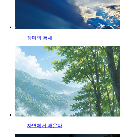
장마의 틈새
자연에서 배운다