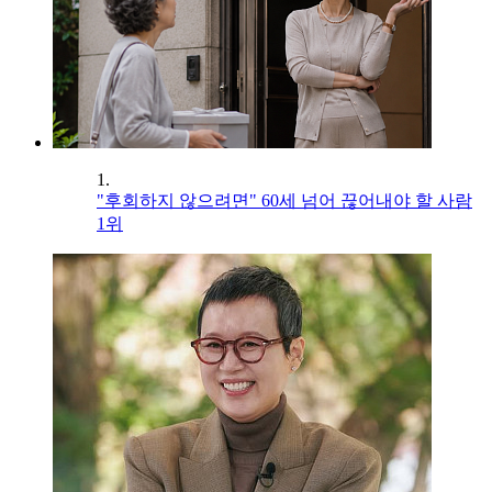
1.
"후회하지 않으려면" 60세 넘어 끊어내야 할 사람
1위