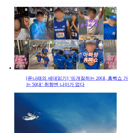
[윤나래의 세대읽기] ‘뜨개질하는 20대, 흠뻑쇼 가
는 50대’ 취향엔 나이가 없다