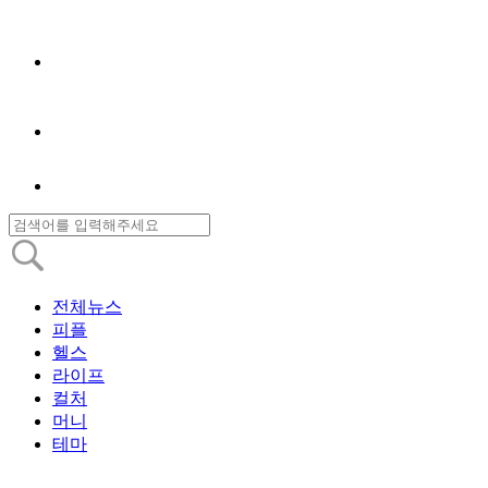
전체뉴스
피플
헬스
라이프
컬처
머니
테마