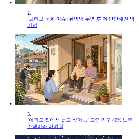
2.
[브라보 문화 이슈] 유방암 투병 후 더 단단해진 박
미선
3.
‘아파도 집에서 늙고 싶어…’ 고령 가구 40% 노후
주택이라 어려워