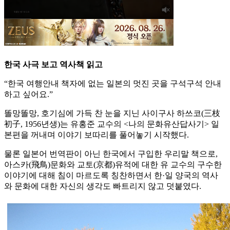
한국 사극 보고 역사책 읽고
“한국 여행안내 책자에 없는 일본의 멋진 곳을 구석구석 안내
하고 싶어요.”
똘망똘망, 호기심에 가득 찬 눈을 지닌 사이구사 하쓰코(三枝
初子, 1956년생)는 유홍준 교수의 <나의 문화유산답사기> 일
본편을 꺼내며 이야기 보따리를 풀어놓기 시작했다.
물론 일본어 번역판이 아닌 한국에서 구입한 우리말 책으로,
아스카(飛鳥)문화와 교토(京都)유적에 대한 유 교수의 구수한
이야기에 대해 침이 마르도록 칭찬하면서 한·일 양국의 역사
와 문화에 대한 자신의 생각도 빠트리지 않고 덧붙였다.