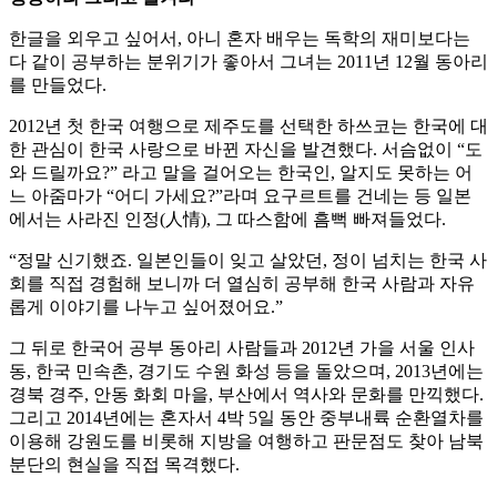
한글을 외우고 싶어서, 아니 혼자 배우는 독학의 재미보다는
다 같이 공부하는 분위기가 좋아서 그녀는 2011년 12월 동아리
를 만들었다.
2012년 첫 한국 여행으로 제주도를 선택한 하쓰코는 한국에 대
한 관심이 한국 사랑으로 바뀐 자신을 발견했다. 서슴없이 “도
와 드릴까요?” 라고 말을 걸어오는 한국인, 알지도 못하는 어
느 아줌마가 “어디 가세요?”라며 요구르트를 건네는 등 일본
에서는 사라진 인정(人情), 그 따스함에 흠뻑 빠져들었다.
“정말 신기했죠. 일본인들이 잊고 살았던, 정이 넘치는 한국 사
회를 직접 경험해 보니까 더 열심히 공부해 한국 사람과 자유
롭게 이야기를 나누고 싶어졌어요.”
그 뒤로 한국어 공부 동아리 사람들과 2012년 가을 서울 인사
동, 한국 민속촌, 경기도 수원 화성 등을 돌았으며, 2013년에는
경북 경주, 안동 화회 마을, 부산에서 역사와 문화를 만끽했다.
그리고 2014년에는 혼자서 4박 5일 동안 중부내륙 순환열차를
이용해 강원도를 비롯해 지방을 여행하고 판문점도 찾아 남북
분단의 현실을 직접 목격했다.