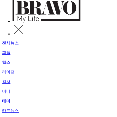
전체뉴스
피플
헬스
라이프
컬처
머니
테마
카드뉴스