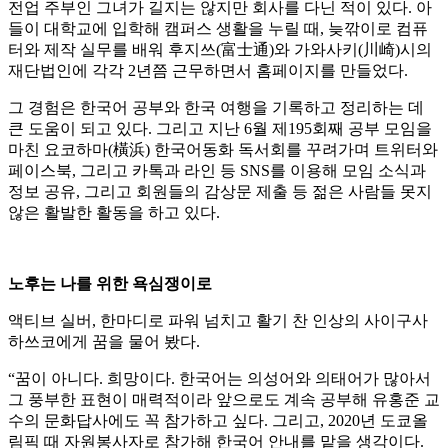
전업 주부인 그녀가 길지는 않지만 회사를 다닌 적이 있다. 아
들이 대학교에 입학해 캠퍼스 생활을 누릴 때, 늦깎이로 컴퓨
터와 제작 실무를 배워 후지쓰(富士通)와 가와사키(川崎)시의
재단법인에 각각 2년쯤 근무하면서 홈페이지를 만들었다.
그 경험은 한국어 공부와 한국 여행을 기록하고 정리하는 데
큰 도움이 되고 있다. 그리고 지난 6월 제195회째 공부 모임을
마친 요코하마(橫浜) 한국어동화 독서회를 꾸려가며 트위터와
페이스북, 그리고 카톡과 라인 등 SNS를 이용해 모임 소식과
정보 공유, 그리고 회원들의 감상문 제출 등 젊은 사람들 못지
않은 활발한 활동을 하고 있다.
노후는 나를 위한 욕심쟁이로
액티브 실버, 한마디로 파워 넘치고 활기 찬 인상의 사이구사
하쓰코에게 꿈을 물어 봤다.
“꿈이 아니다. 희망이다. 한국어는 의성어와 의태어가 많아서
그 풍부한 표현이 매력적이라 앞으로도 계속 공부해 유홍준 교
수의 문화답사에도 꼭 참가하고 싶다. 그리고, 2020년 도쿄올
림픽 때 자원봉사자로 참가해 한국어 안내를 맡을 생각이다.