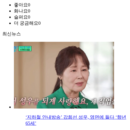
좋아요
0
화나요
0
슬퍼요
0
더 궁금해요
0
최신뉴스
‘지하철 안내방송’ 강희선 성우, 영면에 들다 ‘향년
65세’