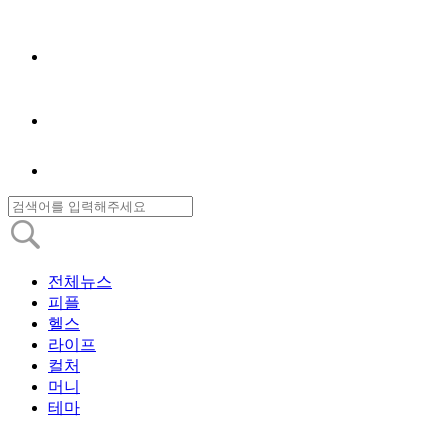
전체뉴스
피플
헬스
라이프
컬처
머니
테마