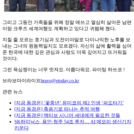
그리고 그동안 가족들을 위해 정말 애쓰고 열심히 살아온 남편
이랑 크루즈 세계여행도 계획하고 있다고 귀띔해 줬다.
지칠 줄 모르는 호기심과 도전이야말로 다이나믹한 노후를 보
내는 그녀의 원동력일지도 모르겠다. 자신의 삶에 활력을 심어
준 한국에 대한 깊은 관심과 사랑도 더욱 깊어지고 뜨거워질
것이다.
그런 욕심쟁이는 너무 멋져요. 아름다워요. 파이팅 하쓰코 !
브라보마이라이프
bravo@etoday.co.kr
관련 뉴스
[지금 동경은] ‘꽃중년’ 유미코의 제2 인생 ‘파도타기’
[지금 동경은] 축음기로 떠나는 추억 여행
[지금 동경은] 액티브 시니어 세대에게 필요한 것들
SK하이닉스, 용인·청주 54조 투자… AI 메모리 생산기지
키운다