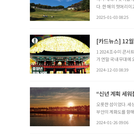
다. 한 해의 첫머리
대가 새하얗고, 짙푸
2025-01-03 08:25
겠다. 벼르고 벼르지 
[카드뉴스] 12
1 2024 조수미 콘서
가 연말 국내 무대에 
려줄 예정이다. 2 서울라이트 DDP: 카운트다운 ★12월 31일부터 1월1일까지 불꽃 쇼와 함께
2024-12-03 08:39
새해를 맞이할 수 있
“신년 계획 세워
오롯한 섬이었다. 세상
부안의 계화도를 향해
하 향기보다 짙은 기
2024-01-26 09:06
스레한 불빛 저편으로