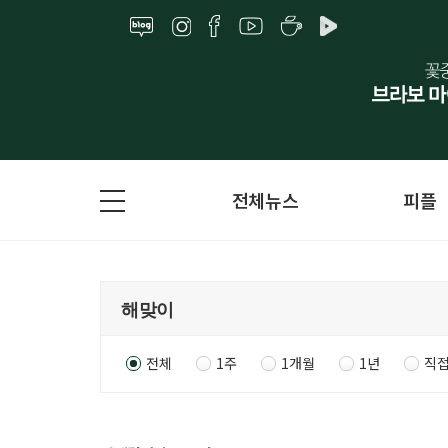
전체뉴스
피플
전체
1주
1개월
1년
직