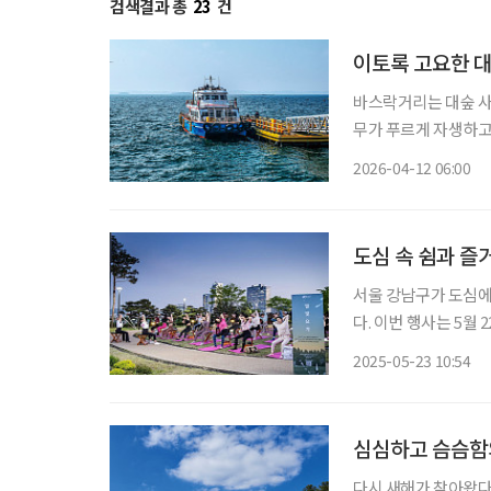
검색결과 총
23
건
이토록 고요한 대
바스락거리는 대숲 사
무가 푸르게 자생하고 
숲과 바다, 둘레길과 
2026-04-12 06:00
수만과 맞닿은 충남 
서울 강남구가 도심에서
다. 이번 행사는 5월
곳에서 열린다. ‘당신을 기다리는 가장 특별한 강남 이야기’라는 슬로건 아래 진행되는 이번
2025-05-23 10:54
투어는 요가, 음악회,
심심하고 슴슴함
다시 새해가 찾아왔다