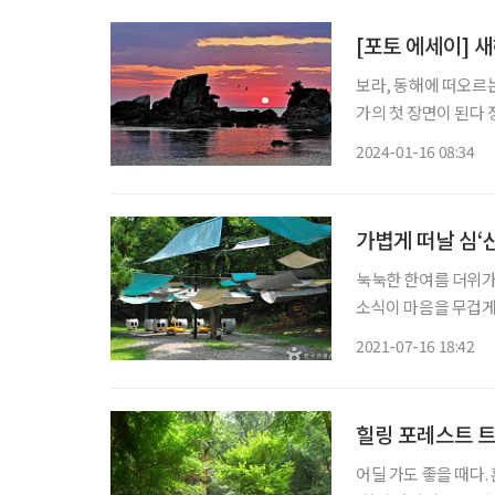
[포토 에세이] 
보라, 동해에 떠오르는 태양 우리
가의 첫 장면이 된다 정초 첫 해에는 희망이 있다 또 한 번 염원의 대상이 된다 수뭇개바위 연
주 속에 갈매기 춤추
2024-01-16 08:34
가볍게 떠날 심‘
눅눅한 한여름 더위가
소식이 마음을 무겁게
‘1970년생 영숙’ 씨가 
2021-07-16 18:42
로 1시간 내외 거리에
힐링 포레스트 트
어딜 가도 좋을 때다.