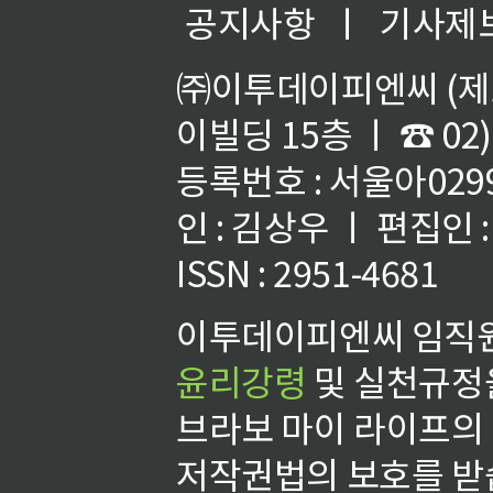
공지사항
ㅣ
기사제
㈜이투데이피엔씨 (제호
이빌딩 15층 ㅣ ☎ 02)
등록번호 : 서울아02992
인 : 김상우 ㅣ 편집인
ISSN : 2951-4681
이투데이피엔씨 임직원
윤리강령
및 실천규정을
브라보 마이 라이프의
저작권법의 보호를 받