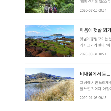
‘함께 걷기의 3요소’
으로 함께 걷는 일행이
2020-07-10 09:54
은 풍경도 해설을 들으
마음에 햇살 쬐기
햇볕이 쨍쨍 쪼이는 
가지고 가라 한다. ‘아침 여섯 시 어느 동쪽에도 그만한 태양은 솟는 법인데 유독 성산포에서
만 해가 솟는 것으로 착각하는 것은 무슨 이유인가...... ’ ‘이 시집의 고향은 성산포랍니다.’ 이생
2020-03-31 18:21
진 시인의 시집을 들
비내섬에서 듣는
그 섬에 서면 느리게
을 느낄 것이다. 아
루어 눈부신 곳 , 생
2020-01-06 09:45