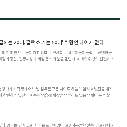
하는 20대, 흠뻑쇼 가는 50대’ 취향엔 나이가 없다
로의 취향 안으로 들어가고 있다. 부모세대는 젊은이들이 몰리는 공연장을
개질과 등산, 전통시장과 제철 음식에 눈을 돌린다. 세대의 취향이 완전히
취향이고 무엇이 나이 든 사람의 취향인지 가르던 구분은 전에 비해 희미해
. 57세 김 씨는 올해 또래 친구들과 싸이 흠뻑쇼를 찾았다. 물에 젖으며 음악
젊은 층의 놀이터처럼 여겨졌다. 김 씨도 처음에는 “내가 가도 어색하
 장마가 시작됐다 어느 날 검푸른 구름 사이로 하늘이 열리고 빛길을 내자
받아 찬란하게 빛난다 어둠이 엄습해 세상을 억눌러도 빛은 언제나 틈을 찾아
다. 공부는 핑계였고, 사실은 도망이었다. 고3 여름방학 전주 ‘남고사’에서