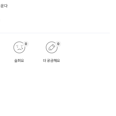
키운다
0
0
슬퍼요
더 궁금해요