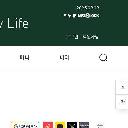
2026.08.08
로그인
회원가입
머니
테마
가
가
선호매체 추가