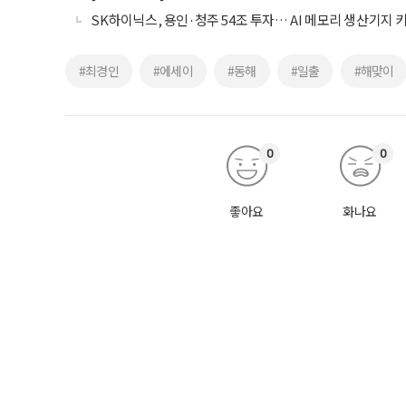
SK하이닉스, 용인·청주 54조 투자… AI 메모리 생산기지 
#최경인
#에세이
#동해
#일출
#해맞이
0
0
좋아요
화나요