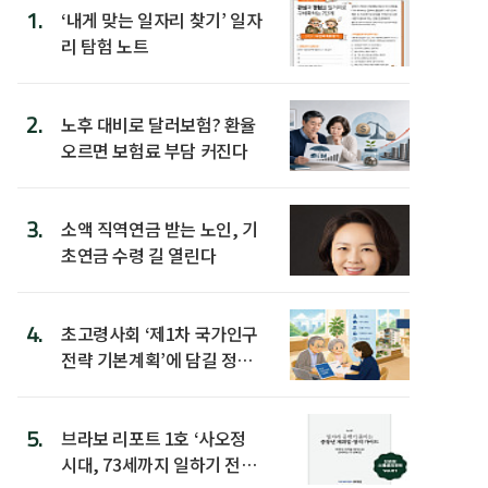
1.
‘내게 맞는 일자리 찾기’ 일자
리 탐험 노트
2.
노후 대비로 달러보험? 환율
오르면 보험료 부담 커진다
3.
소액 직역연금 받는 노인, 기
초연금 수령 길 열린다
4.
초고령사회 ‘제1차 국가인구
전략 기본계획’에 담길 정책
은
5.
브라보 리포트 1호 ‘사오정
시대, 73세까지 일하기 전략’