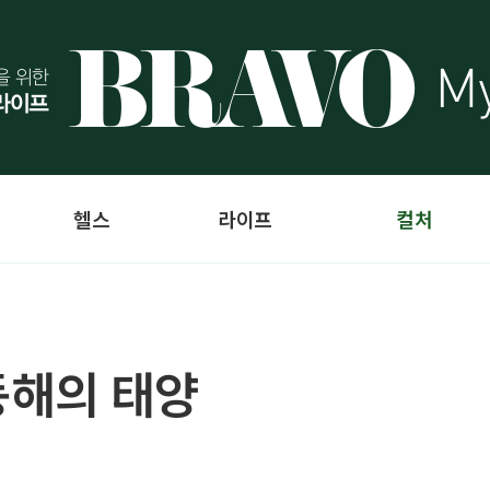
헬스
라이프
컬처
동해의 태양