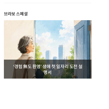
발간
브라보 스페셜
‘경험 無도 환영’ 생애 첫 일자리 도전 설
명서