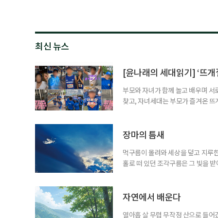
최신 뉴스
[윤나래의 세대읽기] ‘뜨개질
부모와 자녀가 함께 놀고 배우며 서
찾고, 자녀세대는 부모가 즐겨온 뜨
같아진 것은 아니지만 무엇이 젊은 
졌다. 이른바 ‘취향의 에이지리스’다
에 맞춰 뛰는 여름 축제는 오랫동안 
장마의 틈새
먹구름이 몰려와 세상을 덮고 지루한
홀로 떠 있던 조각구름은 그 빛을 
희망을 비춘다
자연에서 배운다
열아홉 살 무렵 무작정 산으로 들어갔