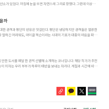
 산소가 있었다. 아침에 눈을 뜨면 자연스레 그리로 향했다. 그런데 이상하
쌍하게 여기지도, 위로하려 하지도 않았다. 그냥 거기 있었다. 아침마다 안개
이면 아무 소리도 들리지 않았다. 그 무심함 앞에서 오히려 마음이 놓였다. 사
 나를 제대로 들여다볼 수 있었다. 산에서 보낸 한 달
였을까
 대한 관객과 평단의 반응은 엇갈린다. 평단은 냉담하지만 관객들은 열광한
라 말하긴 어려워도, 마이클 잭슨이라는 시대의 기호가 대중의 마음을 파고
이클 잭슨과의 추억 하나쯤 있다 5월 13일 개봉한 영화 ‘마이클’은 개봉
‘보헤미안 랩소디’ 제작진과 ‘팝의 황제 마이클 잭슨의 만남’이라는 슬로건
 랩소디’는 2018년 개봉 당시 무려 990만 관객을 동원했다. 싱어
 만한 도서를 매달 한 권씩 선별해 소개하는 코너입니다. 해당 작가가 추천
) 이 의자는 우리 부부가 하루의 태반을 보내는 자리다. 계절과 시간에 따라
 여름에는 따가운 햇살을 피해 복숭아나무 아래로 찾아들고, 햇볕이 따스한
. 봄의 장미 노발리스가 보랏빛 꽃을 피우면 그 곁으로, 초여름의 아마릴
 자리를 옮긴다. -‘꽃을 보다, 마음을 듣다’, 14~16p 은퇴