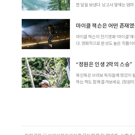
한 달을 보냈다. 남고사 옆에는 엄마
게 산은 내 사정을 묻지 않았다. 불
가 내려앉고, 낮에는 새가 울고, 밤
람의 눈길이 없는 곳에서 비로소 나는
마이클 잭슨은 어떤 존재
마이클 잭슨의 전기영화 ‘마이클’에
다. 영화적으로 완성도 높은 작품이
들기에 충분했다는 뜻이다. 누구나 마
전부터 세간의 관심을 끌어모았다. 
만 봐도 기대되는 작품이다. ‘보헤미안
“정원은 인생 2막의 스승”
북인북은 브라보 독자들께 영감이 될
하는 책도 함께 즐겨보세요. (정원의
우리는 의자를 들고 정원을 떠돈다.
늦가을에는 정원 한가운데로 나아간다
리스가 화려한 얼굴을 내밀면 그 앞으로