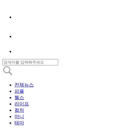
전체뉴스
피플
헬스
라이프
컬처
머니
테마