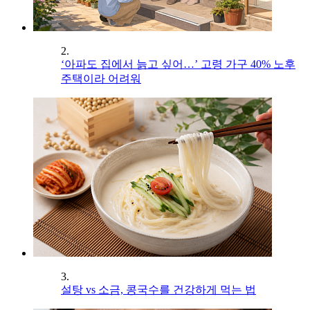
2.
‘아파도 집에서 늙고 싶어…’ 고령 가구 40% 노후
주택이라 어려워
3.
설탕 vs 소금, 콩국수를 건강하게 먹는 법