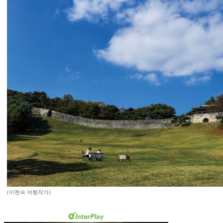
(이현숙 여행작가)