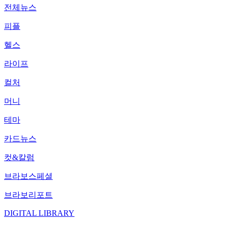
전체뉴스
피플
헬스
라이프
컬처
머니
테마
카드뉴스
컷&칼럼
브라보스페셜
브라보리포트
DIGITAL LIBRARY