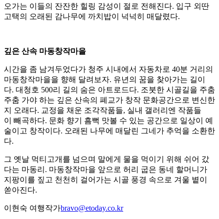
오가는 이들의 잔잔한 힐링 감성이 절로 전해진다. 입구 외딴
고택의 오래된 감나무에 까치밥이 넉넉히 매달렸다.
깊은 산속 마동창작마을
시간을 좀 남겨두었다가 청주 시내에서 자동차로 40분 거리의
마동창작마을을 향해 달려보자. 유년의 꿈을 찾아가는 길이
다. 대청호 500리 길의 숨은 아트로드다. 조붓한 시골길을 주춤
주춤 가야 하는 깊은 산속의 폐교가 창작 문화공간으로 변신한
지 오래다. 교정을 채운 조각작품들, 실내 갤러리엔 작품들
이 빼곡하다. 문화 향기 흠뻑 맛볼 수 있는 공간으로 일상이 예
술이고 창작이다. 오래된 나무에 매달린 그네가 추억을 소환한
다.
그 옛날 먹티고개를 넘으며 말에게 물을 먹이기 위해 쉬어 갔
다는 마동리. 마동창작마을 앞으로 허리 굽은 동네 할머니가
지팡이를 짚고 천천히 걸어가는 시골 풍경 속으로 겨울 볕이
쏟아진다.
이현숙 여행작가
bravo@etoday.co.kr