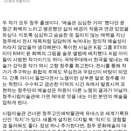
(이현숙 여행작가)
두 작가 모두 청주 출생이다. ‘예술은 심심한 거여’ 했다던 윤
형근 화백의 느리고 평온했던 삶의 배경이 작품과 연관 있었을
듯싶다. 이토록 심심하고 슴슴한 듯 질리지 않는 매력을 지닌
청주에서 전시 제목처럼 담담하게 녹여내는 창의적 예술성이
자라지 않았을까 생각해본다. 특이한 사실은 K팝 그룹 BTS의
리더 RM이 윤 화백의 그림을 솔로 앨범에 배치했다. K팝 아이
돌이 사랑한 작가이기도 하다. 국제무대에서 한국을 빛내는 예
술가 강익중 작가 역시 고향 청주를 회고한다. 전시를 통해 작
가가 추구하는 화합의 주제도 무심천과 우암산이 바탕이 되었
다. 간혹 어디서 들었다면서 노잼이란 섣부른 말로 청주를 아
는 척한다. 수수하고 겸손한 미덕의 시간 속에서 발효시켜 표
현하는 청주만의 예술성은 차원이 다른 노잼의 결과가 아닐까.
청주시립미술관에 가면 제대로 맛을 내는 이런 본연의 예술을
접하게 된다.
시립미술관 건너편 청주고인쇄박물관에 유네스코 세계기록유
산인 ‘직지’가 있다. 새롭게 설치된 디지털 북 ‘직지’도 경험할
겸 들러봐도 좋다. 정보 하나 추가한다면, 청주 문화예술의 대