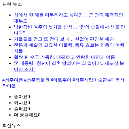
관련 뉴스
섬에서 한 해를 마무리하고 싶다면… 큰 언덕 매력적인
대부도
남한강변 여주의 늦가을 산책… “왕의 숲길에서 책을 만
나다”
가을길을 걷고 또 걷다 보니… 한없이 편안한 예천
전통과 예술의 고요한 어울림, 풍류 흐르는 안동의 여행
지들
활짝 핀 수국 가득한, 태평하고 안락한 태안의 여름
李 대통령 "청년이 결혼 망설이는 일 없어야...제도상 불
이익 조사"
#청주여행
#청주동물원
#아트투어
#청주시립미술관
#마동창
작마을
좋아요
0
화나요
0
슬퍼요
0
더 궁금해요
0
최신뉴스