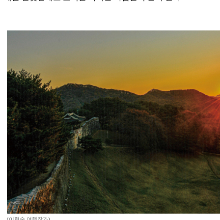
(이현숙 여행작가)