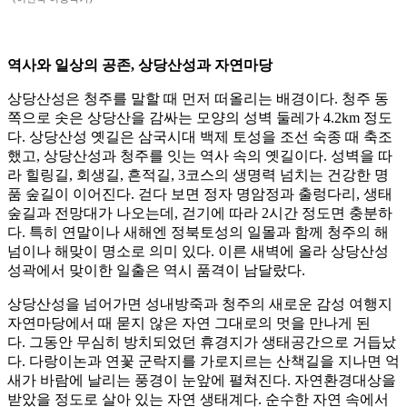
역사와 일상의 공존, 상당산성과 자연마당
상당산성은 청주를 말할 때 먼저 떠올리는 배경이다. 청주 동
쪽으로 솟은 상당산을 감싸는 모양의 성벽 둘레가 4.2km 정도
다. 상당산성 옛길은 삼국시대 백제 토성을 조선 숙종 때 축조
했고, 상당산성과 청주를 잇는 역사 속의 옛길이다. 성벽을 따
라 힐링길, 회생길, 흔적길, 3코스의 생명력 넘치는 건강한 명
품 숲길이 이어진다. 걷다 보면 정자 명암정과 출렁다리, 생태
숲길과 전망대가 나오는데, 걷기에 따라 2시간 정도면 충분하
다. 특히 연말이나 새해엔 정북토성의 일몰과 함께 청주의 해
넘이나 해맞이 명소로 의미 있다. 이른 새벽에 올라 상당산성
성곽에서 맞이한 일출은 역시 품격이 남달랐다.
상당산성을 넘어가면 성내방죽과 청주의 새로운 감성 여행지
자연마당에서 때 묻지 않은 자연 그대로의 멋을 만나게 된
다. 그동안 무심히 방치되었던 휴경지가 생태공간으로 거듭났
다. 다랑이논과 연꽃 군락지를 가로지르는 산책길을 지나면 억
새가 바람에 날리는 풍경이 눈앞에 펼쳐진다. 자연환경대상을
받았을 정도로 살아 있는 자연 생태계다. 순수한 자연 속에서