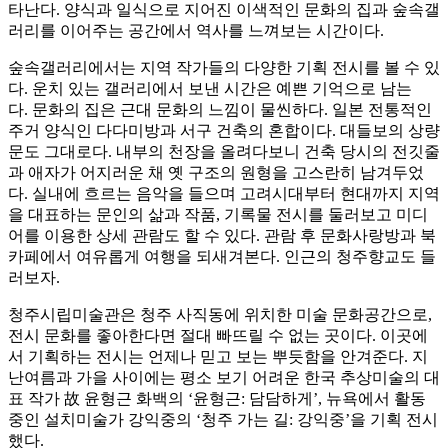
타난다. 양식과 일식으로 지어진 이색적인 문화의 집과 숲속갤
러리를 이어주는 공간에서 역사를 느껴보는 시간이다.
숲속갤러리에서는 지역 작가들의 다양한 기획 전시를 볼 수 있
다. 운치 있는 갤러리에서 보낸 시간은 예쁜 기억으로 남는
다. 문화의 집은 근대 문화의 느낌이 물씬하다. 일본 전통적인
주거 양식인 다다미방과 서구 건축의 혼합이다. 대들보의 상량
문도 그대로다. 내부의 천장을 올려다보니 건축 당시의 전깃줄
과 애자가 어지러운 채 옛 구조의 원형을 고스란히 남겨두었
다. 실내에 흐르는 음악을 들으며 고려시대부터 현대까지 지역
을 대표하는 문인의 삶과 작품, 기록물 전시를 둘러보고 미디
어를 이용한 상세 관람도 할 수 있다. 관람 후 문화사랑방과 북
카페에서 여유롭게 여행을 되새겨본다. 인근의 청주향교도 들
러보자.
청주시립미술관은 청주 사직동에 위치한 미술 문화공간으로,
전시 문화를 좋아한다면 절대 빠뜨릴 수 없는 곳이다. 이곳에
서 기획하는 전시는 언제나 믿고 보는 뿌듯함을 안겨준다. 지
난여름과 가을 사이에는 평소 보기 어려운 한국 추상미술의 대
표 작가 故 윤형근 화백의 ‘윤형근: 담담하게’, 뉴욕에서 활동
중인 설치미술가 강익중의 ‘청주 가는 길: 강익중’을 기획 전시
했다.