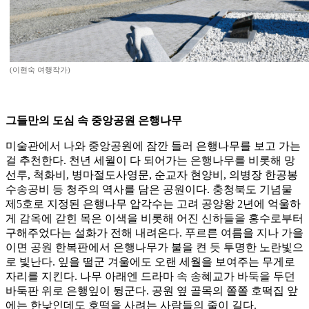
(이현숙 여행작가)
그들만의 도심 속 중앙공원 은행나무
미술관에서 나와 중앙공원에 잠깐 들러 은행나무를 보고 가는
걸 추천한다. 천년 세월이 다 되어가는 은행나무를 비롯해 망
선루, 척화비, 병마절도사영문, 순교자 현양비, 의병장 한공봉
수송공비 등 청주의 역사를 담은 공원이다. 충청북도 기념물
제5호로 지정된 은행나무 압각수는 고려 공양왕 2년에 억울하
게 감옥에 갇힌 목은 이색을 비롯해 어진 신하들을 홍수로부터
구해주었다는 설화가 전해 내려온다. 푸르른 여름을 지나 가을
이면 공원 한복판에서 은행나무가 불을 켠 듯 투명한 노란빛으
로 빛난다. 잎을 떨군 겨울에도 오랜 세월을 보여주는 무게로
자리를 지킨다. 나무 아래엔 드라마 속 송혜교가 바둑을 두던
바둑판 위로 은행잎이 뒹군다. 공원 옆 골목의 쫄쫄 호떡집 앞
에는 한낮인데도 호떡을 사려는 사람들의 줄이 길다.