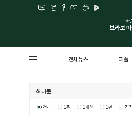
전체뉴스
피플
전체
1주
1개월
1년
직