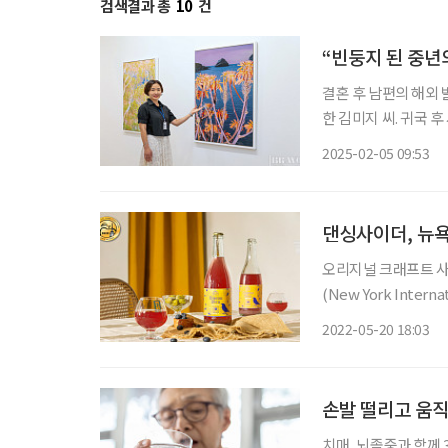
검색결과 총
10
건
“빈둥지 된 중년
결혼 후 남편의 해외 
한 김미지 씨. 귀국
성곡미술관에서 활동하면서 무
2025-02-05 09:53
서울에 돌아온 뒤 헛
댄싱사이더, 뉴욕
오리지널 크래프트 사
(New York Intern
(Bronze), 브랜드상(Indi
2022-05-20 18:03
더 메이커 협회(
손발 떨리고 움직
치매, 뇌졸중과 함께 