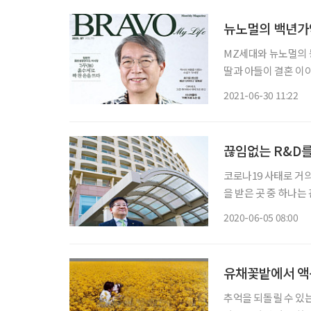
뉴노멀의 백년가약
MZ세대와 뉴노멀의 
딸과 아들이 결혼 이
떻게 해야 할지부터 자녀가 행복
2021-06-30 11:22
스스로 준비한다고 하
끊임없는 R&D를
코로나19 사태로 거의
을 받은 곳 중 하나는
이 고육지책으로 고통
2020-06-05 08:00
스 개발을 통해 작년과
유채꽃밭에서 액션
추억을 되돌릴 수 있는