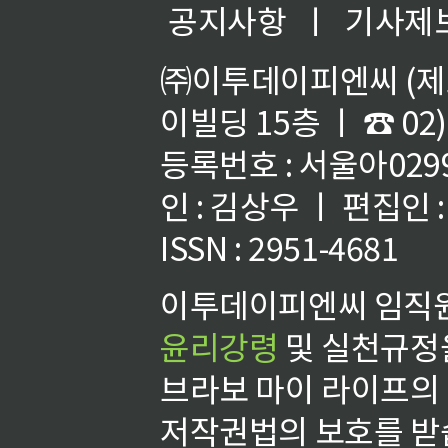
공지사항
ㅣ
기사제
㈜이투데이피엔씨 (제호
이빌딩 15층 ㅣ ☎ 02)
등록번호 : 서울아02992
인 : 김상우 ㅣ 편집인
ISSN : 2951-4681
이투데이피엔씨 임직원
윤리강령
및 실천규정을
브라보 마이 라이프의
저작권법의 보호를 받