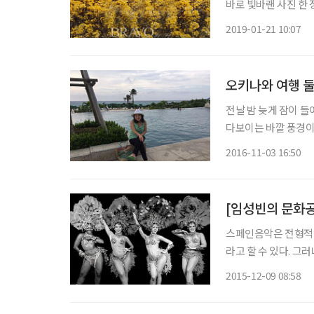
바로 빛바랜 사진 한
어준 사진 한 장이 
2019-01-21 10:07
다 추억의 소중함이 더
오키나와 여행 둘째
전날 밤 늦게 잠이 들
다보이는 바깥 풍경이
필자를 흔들어댔기 때
2016-11-03 16:50
자꾸만 웃음이 나왔다
[임성빈의 문화공
스페인음악은 전형적
라고 할 수 있다. 
(중남미)음악을 말한다. 라틴음악은 스페인과 포르투갈의 음악에 아메리카 대륙의
2015-12-09 08:58
디오), 그리고 아프
섞여