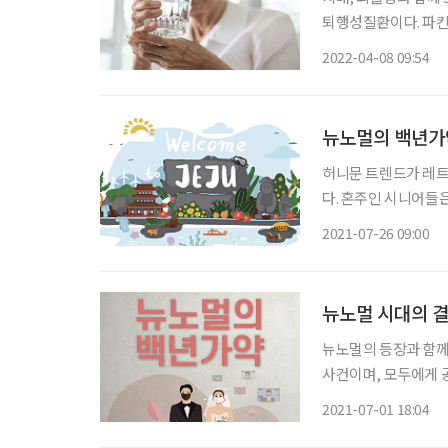
퇴행성질환이다. 파킨슨병의 
직임이 느려진다(서동)
2022-04-08 09:54
어져 다치는 경우도 적
뉴노멀의 백년가
허니문 트렌드가 레트
다. 혼주인 시니어들은
로 신혼여행을 많이 
2021-07-26 09:00
뉴노멀 시대의 
뉴노멀의 등장과 함께
사건이며, 모두에게 
적 제약이 생겼고, 
2021-07-01 18:04