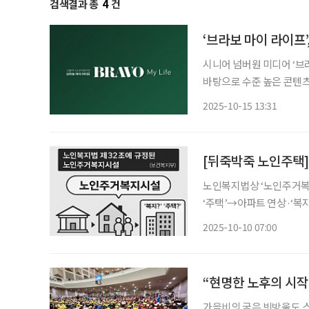
검색결과 총
4
건
‘브라보 마이 라이프
시니어 넘버원 미디어 ‘브
바탕으로 수준 높은 콘텐츠
각 분야를 대표하는 전문가
2025-10-15 13:31
단은 시니어 정책·복지·
[뒤죽박죽 노인주택
노인복지법상 ‘노인주거복
‘주택’→아파트 연상·‘복지
인시설’ 등 법적 용어 재정립 필요…‘유료’
2025-10-10 07:00
복지주택’이란 법적 용어를
“현명한 노후의 시작,
가을비의 굵은 빗방울도 스