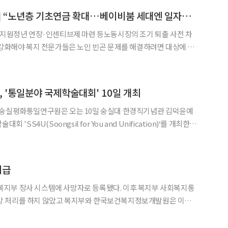
[노인빈곤 보고서⑥] “노년층 기초연금 확대…베이비붐 세대엔 일자리를”
◀
▶
 지원정년 연장·인센티브제 마련 등노동시장의 조기 퇴출 사전 차
 강화해야 복지 전문가들은 노인 빈곤 문제를 해결하려면 대상에 따
윤석명 한국보건사회연구원 연구위원은 보편
 소득보장’을 제안했다. 그는 “현재 70~80대로 대표되는 가난한
'통일분야 국제학술대회' 10일 개최
 숭실평화통일연구원은 오는 10일 숭실대 한경직기념관 김덕윤예
 'SS4U(Soongsil for You and Unification)‘를 개최한다.
 각 전공분야에서 통일을 조명한 1부 '통일, 평화로 가는 길에 선
그램 발표)'와 2부 '동아시아 안
지급
보건복지부 장사 시스템에 사망자로 등록됐다. 이후 복지부 사회복지통
망 처리를 하지 않았고 복지부와 한국보건복지정보개발원은 이에
의 계좌에 기초노령연금 85만1400원(9개월)