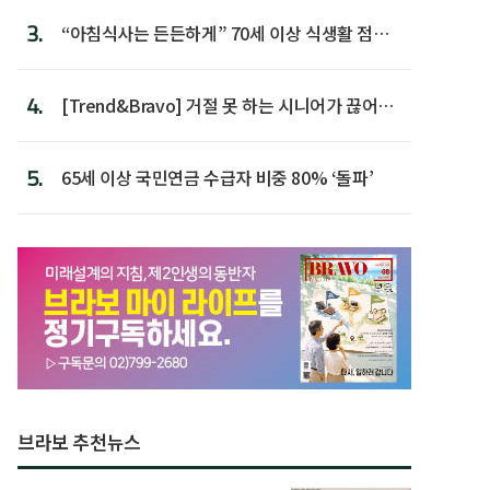
3.
“아침식사는 든든하게” 70세 이상 식생활 점수
가장 높아
4.
[Trend&Bravo] 거절 못 하는 시니어가 끊어야
할 행동 5
5.
65세 이상 국민연금 수급자 비중 80% ‘돌파’
브라보 추천뉴스