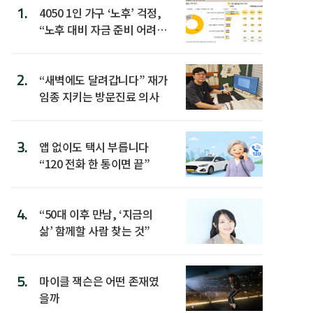
1.
4050 1인 가구 ‘노후’ 걱정,
“노후 대비 자금 준비 어려
워”
2.
“새벽에도 달려갑니다” 재가
임종 지키는 방문진료 의사
3.
앱 없이도 택시 부릅니다
“120 전화 한 통이면 끝”
4.
“50대 이후 만남, ‘지금의
삶’ 함께할 사람 찾는 것”
5.
마이클 잭슨은 어떤 존재였
을까