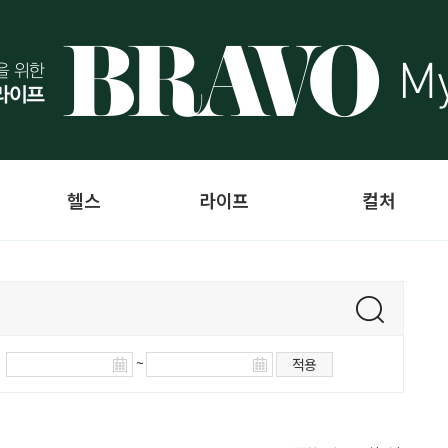
헬스
라이프
컬처
~
적용