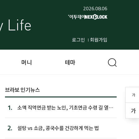
2026.08.06
로그인
회원가입
머니
테마
브라보 인기뉴스
가
1.
소액 직역연금 받는 노인, 기초연금 수령 길 열린
가
다
2.
설탕 vs 소금, 콩국수를 건강하게 먹는 법