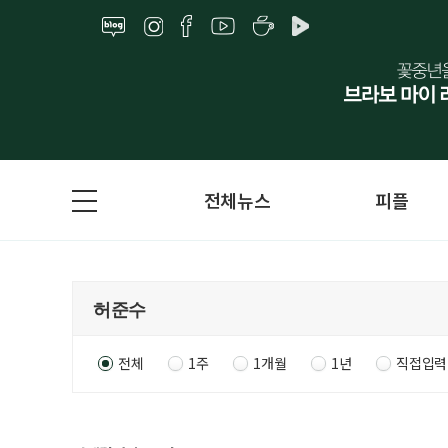
전체뉴스
피플
전체
1주
1개월
1년
직접입력