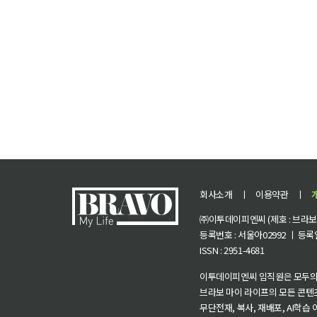
회사소개
ㅣ
이용약관
ㅣ
㈜이투데이피엔씨 (제호 : 브라보 마
등록번호 : 서울아02992 ㅣ 등록일자
ISSN : 2951-4681
이투데이피엔씨 임직원은 모두의
브라보 마이 라이프의 모든 콘텐
무단전재, 복사, 재배포, AI학습