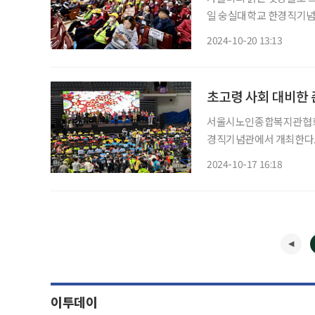
일 숭실대학교 한경직기념관
명의 중장년이 참석해 행사에 대한 뜨거
2024-10-20 13:13
최한 이번 행사는, 초고령
초고령 사회 대비한 준
서울시노인종합복지관협회는
경직기념관에서 개최한다.
털 대전환 시대에 발맞춰 
2024-10-17 16:18
화할 수 있는 계기를 마련
페
이투데이