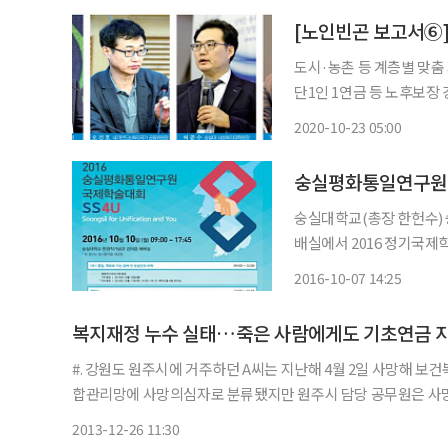
도시·농촌 등 계층별 맞춤
단1인 1연금 등 노후보장
라 맞춤형으로 달리 접근해야 한다고 조언했다. 
2020-10-23 05:00
적 복지의 대안으로 ‘보편적
숭실평화통일연구원, 
숭실대학교(총장 한헌수)
배실에서 2016 정기국제학술대회
이번 학술대회에서는 숭실대
2016-10-07 14:25
숭실인의 과제(융합연구프로
복지재정 누수 실태…죽은 사람에게도 기초연금 
#. 강원도 원주시에 거주하던 A씨는 지난해 4월 2일 사망해 
합관리망에 사망의심자로 분류됐지만 원주시 담당 공무원은 사
대한 관리를 하지 않았다. 이에 A씨가 사망한 뒤에도 9개월간 그
2013-12-26 11:30