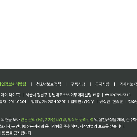
개인정보처리방침
ㅣ
청소년보호정책
ㅣ
구독신청
ㅣ
공지사항
ㅣ
기사제보/
이 라이프) ㅣ 서울시 강남구 강남대로 556 이투데이빌딩 15층 ㅣ ☎ 02)799-6713
 : 2014.02.04 ㅣ 발행일자 : 2014.02.07 ㅣ 발행인 : 김상우 ㅣ 편집인 : 한승훈 ㅣ
 의견을 모아
언론 윤리강령
,
기자윤리강령
,
임직원 윤리강령
및 실천규정을 제정, 준수하
츠(기사)는 인터넷신문위원회 윤리강령을 준수하며, 저작권법의 보호를 받습니다.
 이용 등을 금지합니다.