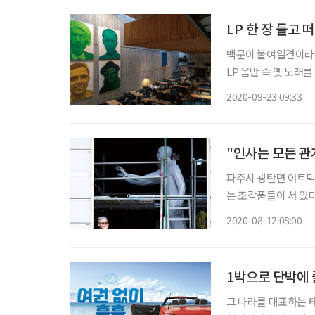
LP 한 장 들고
백문이 불여일견이라는
LP 음반 속 옛 노래를 두 
무로 ‘카네기’, 종로
2020-09-23 09:33
곳은 과거 청년문화의
"인사는 모든 
파주시 광탄면 야트막한
는 조각품들이 서 있다.
Mirror, 세계의 거
2020-08-12 08:00
니라, 세계 여러 나
1박으로 단박에 
그 나라를 대표하는 