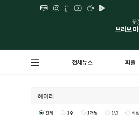
전체뉴스
피플
전체
1주
1개월
1년
직