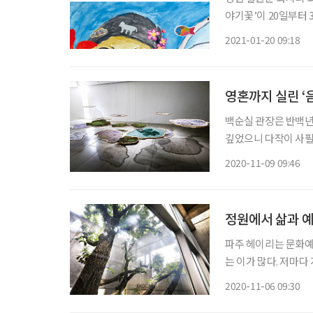
야기꽃’이 20일부터 
‘화지마을 이야기꽃’은
2021-01-20 09:18
과 지혜만으로 꽃피운
영혼까지 실린 ‘
백순실 관장은 반백년을
깊었으니 다작이 사필
“내겐 야망이 있었다
2020-11-09 09:46
정원에서 삶과 
파주 헤이리는 문화예술
는 이가 많다. 저마다
집이 즐비하다. 자연
2020-11-06 09:30
능과 활동력으로 생동