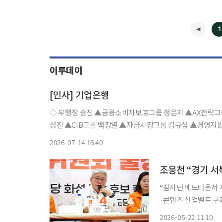
1
이투데이
[인사] 기업은행
◇ 부행장 승진 ▲금융소비자보호그룹 정은지 ▲AX전략그룹 이동운 ▲글로벌사
성진 ▲CIB그룹 백창열 ▲자금시장그룹 김규섭 ▲경영지원그룹 이승은 ▲
본부 이주연 ▲강동지역본부 이정훈 ▲서부지역본부 강성
2026-07-14 16:40
역
“잠자던 베드타운서 
·콘텐츠 산업벨트 구축” 조응천 개혁신당 경기도지사 후보는 22일 경기 서북
거점으로 육성하는 ‘미래산업 4대
2026-05-22 11:10