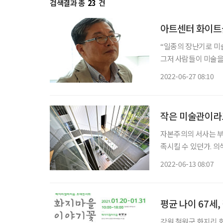
검색결과 총
23
건
아트센터 화이트블
“일종의 장난기로 미
그저 사람들이 미술을
로 해보자는 작정이었
2022-06-27 08:10
다.” 이수문(74
작은 미술관이라
자본주의의 서사는 부
족시킬 수 있던가. 
워진다. 이 점에서 미
2022-06-13 08:07
한 장소로 여긴다. 
평균 나이 67세
강원 철원군 화지리 