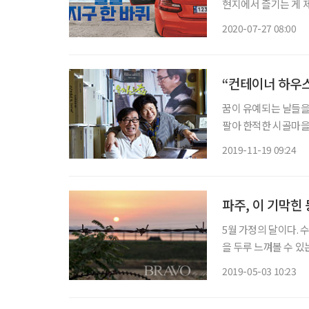
현지에서 즐기는 게 제
력을 엿볼 만한 곳들
2020-07-27 08:00
“컨테이너 하우스
꿈이 유예되는 날들을
팔아 한적한 시골마을로
음반이 놓인 공간은 자
2019-11-19 09:24
간판을 걸고 김기호(金
파주, 이 기막힌
5월 가정의 달이다. 
을 두루 느껴볼 수 있는 파주, 아주 
DMZ를 통해 평화안보여행도 할 수 있다. 파주
2019-05-03 10:23
문화공간이다. 책만으