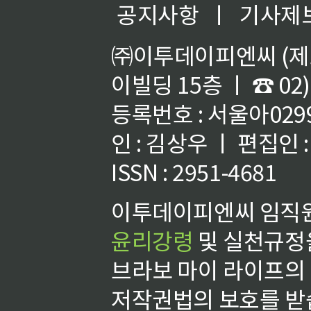
공지사항
ㅣ
기사제
㈜이투데이피엔씨 (제호
이빌딩 15층 ㅣ ☎ 02)
등록번호 : 서울아02992
인 : 김상우 ㅣ 편집인
ISSN : 2951-4681
이투데이피엔씨 임직원
윤리강령
및 실천규정을
브라보 마이 라이프의
저작권법의 보호를 받