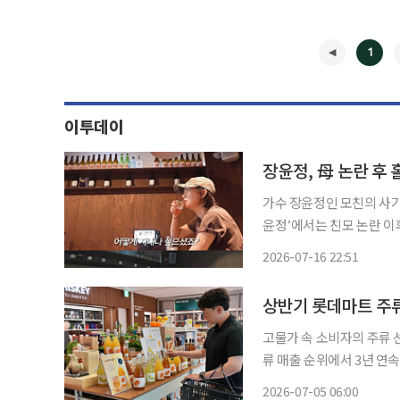
1
이투데이
장윤정, 母 논란 후 
가수 장윤정인 모친의 사기 논란에 결국 눈물
윤정’에서는 친모 논란 이후
상에서 장윤정은 서울 종로
2026-07-16 22:51
중 알게 된 후배가 아르
◀
상반기 롯데마트 주류
고물가 속 소비자의 주류 
류 매출 순위에서 3년 연속 2위였
데이터에 따르면 올해 상반기
2026-07-05 06:00