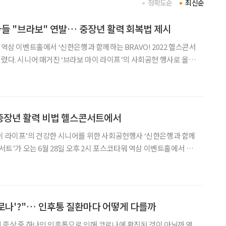
정확도순
최신순
들 "브라보" 연발… 중장년 활력 회복법 제시
 역삼 이벤트홀에서 ‘신한은행과 함께하는 BRAVO! 2022 헬스콘서
회공헌 행사로 올해
는 이투데이피엔씨와 신한은행이 공동으로 주최하고 진행한다. ‘포
 알아야 할 위험신호’라는 대주제로 펼쳐지는 이번 행
중장년 활력 비법 헬스콘서트에서
이 라이프’의 건강한 시니어를 위한 사회공헌행사 ‘신한은행과 함께
콘서트’가 오는 6월 28일 오후 2시 포스코타워 역삼 이벤트홀에서 열
 공연이다. 건강에 대한 막연한 두려움을 가진 시니
코로나'?"… 인후통 질환마다 어떻게 다를까
 증상 중 하나인 인후통으로 인해 코로나에 확진된 것이 아닐까 염