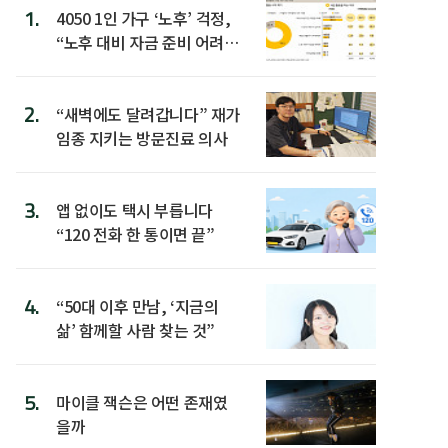
1.
4050 1인 가구 ‘노후’ 걱정,
“노후 대비 자금 준비 어려
워”
2.
“새벽에도 달려갑니다” 재가
임종 지키는 방문진료 의사
3.
앱 없이도 택시 부릅니다
“120 전화 한 통이면 끝”
4.
“50대 이후 만남, ‘지금의
삶’ 함께할 사람 찾는 것”
5.
마이클 잭슨은 어떤 존재였
을까