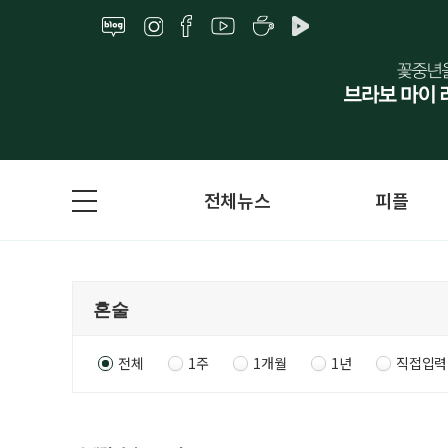
전체뉴스
피플
전체
1주
1개월
1년
직접입력