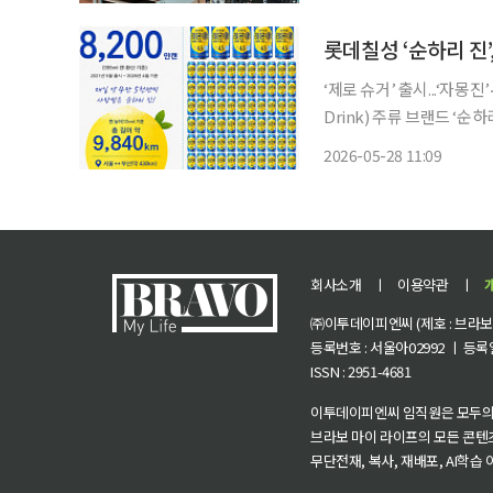
유지되던 ‘1위 국내맥주, 2위
‘제로 슈거’ 출시...‘자몽진’‧‘상그리아진’ 
Drink) 주류 브랜드 ‘
과 라인업 다변화에 주력하며 국내 
2026-05-28 11:09
르면 ‘순하리 진’은 2021
회사소개
ㅣ
이용약관
ㅣ
㈜이투데이피엔씨 (제호 : 브라보 마
등록번호 : 서울아02992 ㅣ 등록일자
ISSN : 2951-4681
이투데이피엔씨 임직원은 모두의
브라보 마이 라이프의 모든 콘텐
무단전재, 복사, 재배포, AI학습