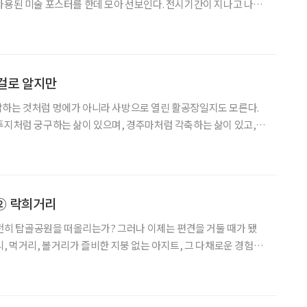
사용된 미술 포스터를 한데 모아 선보인다. 전시기간이 지나고 나면
, 포스터가 지닌 예술·기록적 가치는 변하지 않는다는 점에 주목해
관이 자체적으로 입수해 소장하거나 기증받은
걸로 알지만
각하는 것처럼 멍에가 아니라 사방으로 열린 활공장일지도 모른다.
투지처럼 궁구하는 삶이 있으며, 경주마처럼 각축하는 삶이 있고,
 떠도는 삶이 있다. 연극인 최영환(49)은 아마도 바람과 동맹을 맺
은 계열에 속할 것이다. 그는 한결 자유로운 삶을 원해 귀촌했다. 누군들
② 락희거리
 여전히 탑골공원을 떠올리는가? 그러나 이제는 편견을 거둘 때가 됐
리, 먹거리, 볼거리가 즐비한 지붕 없는 아지트, 그 다채로운 경험의
 순서 ①송해길 ②락희거리 ③익선동 종
로3가역 5번출구#2 락희거리 1. LP 음악과 맥주 한잔 ‘추억