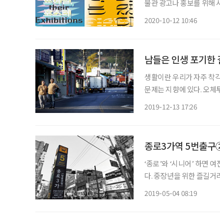
물관 광고나 홍보를 위해 
본연의 목적은 사라지지만
2020-10-12 10:46
기획했다. 전시작은 박물
남들은 인생 포기한 
생활이란 우리가 자주 착
문제는 지향에 있다. 오체
바람의 사주를 받아 가뿐히
2019-12-13 17:26
종로3가역 5번출구
‘종로’와 ‘시니어’ 하면
다. 중장년을 위한 즐길거
시작은 종로3가역 5번출구를 나서면서부터다. 연재
2019-05-04 08:19