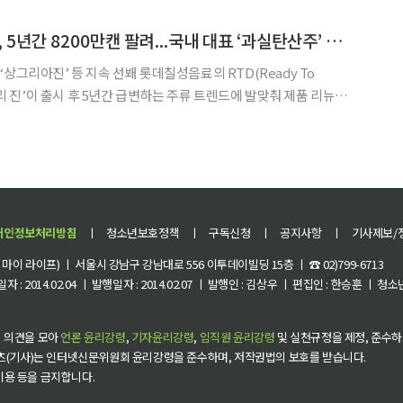
 와인, 3위 양주, 4위 소주, 5위
롯데칠성 ‘순하리 진’, 5년간 8200만캔 팔려...국내 대표 ‘과실탄산주’ 우뚝
등 지속 선봬 롯데칠성음료의 RTD(Ready To
순하리 진’이 출시 후 5년간 급변하는 주류 트렌드에 발맞춰 제품 리뉴얼
대표 과실탄산주로 자리잡았다. 28일 롯데칠성음료에 따
년 5월 ‘순하리 레몬진’ 출시를 시
개인정보처리방침
ㅣ
청소년보호정책
ㅣ
구독신청
ㅣ
공지사항
ㅣ
기사제보/
이 라이프) ㅣ 서울시 강남구 강남대로 556 이투데이빌딩 15층 ㅣ ☎ 02)799-6713
 : 2014.02.04 ㅣ 발행일자 : 2014.02.07 ㅣ 발행인 : 김상우 ㅣ 편집인 : 한승훈 ㅣ
 의견을 모아
언론 윤리강령
,
기자윤리강령
,
임직원 윤리강령
및 실천규정을 제정, 준수하
츠(기사)는 인터넷신문위원회 윤리강령을 준수하며, 저작권법의 보호를 받습니다.
 이용 등을 금지합니다.