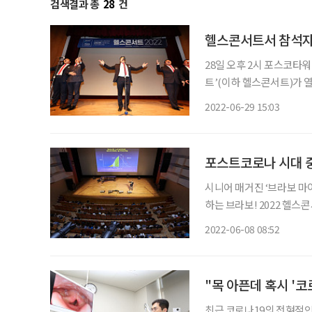
검색결과 총
28
건
헬스콘서트서 참석자
28일 오후 2시 포스코타워
트’(이하 헬스콘서트)가 열렸다. 시니어 매거진 ‘브라보 마이 라이프’의 사
6회째를 맞는 헬스콘서트
2022-06-29 15:03
스트 코로나 시대 중장년이
포스트코로나 시대 
시니어 매거진 ‘브라보 마
하는 브라보! 2022 헬스
린다. 브라보 헬스콘서트는 본지 독자와 중장년 세대를 대상으로 올바른 건강정보와 즐길 거
2022-06-08 08:52
리를 제공하는 신개념 문화
"목 아픈데 혹시 '
최근 코로나19의 전형적인