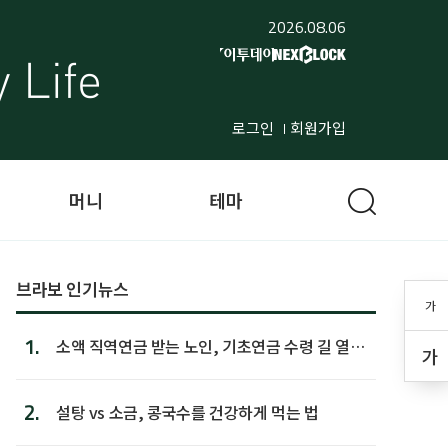
2026.08.06
로그인
회원가입
머니
테마
브라보 인기뉴스
가
1.
소액 직역연금 받는 노인, 기초연금 수령 길 열린
가
다
2.
설탕 vs 소금, 콩국수를 건강하게 먹는 법