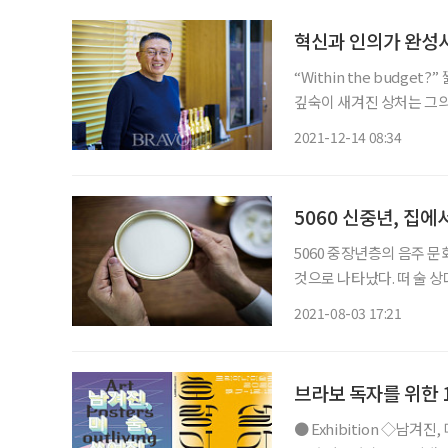
혁신과 인의가 완성시
“Within the budg
깊숙이 새겨진 상처는 그의
득거림이 머릿속을 떠나지 
2021-12-14 08:34
물이 흔들리는 느낌이었다
5060 신중년, 집에
5060 중장년층의 음주 문
것으로 나타났다. 떠 술 
신종 코로나바이러스 감염증
2021-08-03 17:21
브라보 독자를 위한 
● Exhibition ◇남겨진, 미술, 쓰여질, 포스터 일정 10월 24일까지 장소 김달진미술자료박