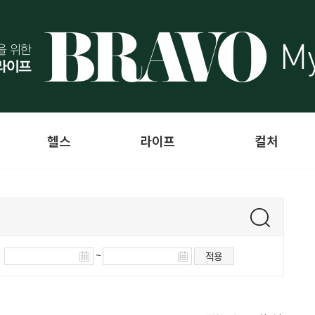
헬스
라이프
컬처
~
적용