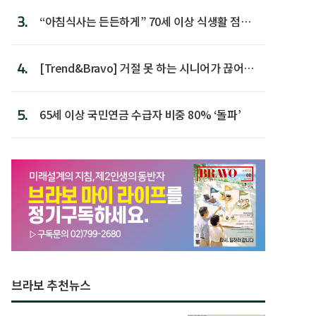
3.
“아침식사는 든든하게” 70세 이상 식생활 점수
가장 높아
4.
[Trend&Bravo] 거절 못 하는 시니어가 끊어야
할 행동 5
5.
65세 이상 국민연금 수급자 비중 80% ‘돌파’
브라보 추천뉴스