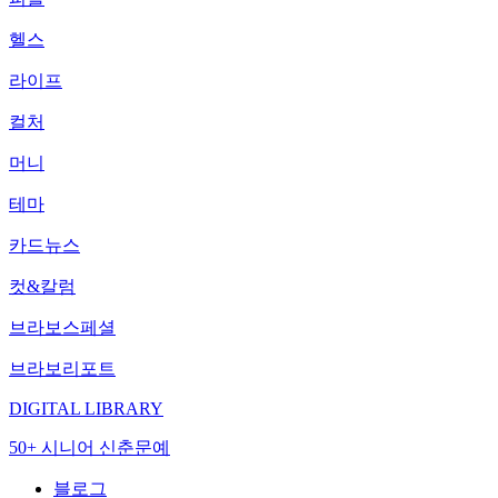
헬스
라이프
컬처
머니
테마
카드뉴스
컷&칼럼
브라보스페셜
브라보리포트
DIGITAL LIBRARY
50+ 시니어 신춘문예
블로그