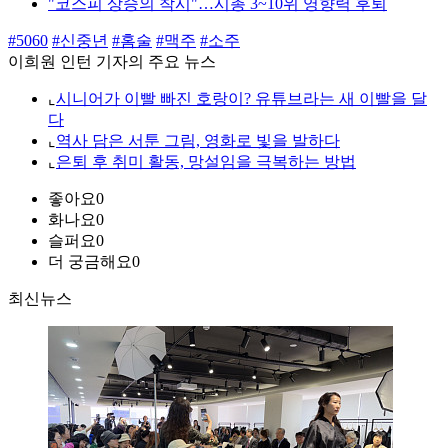
"코스피 상승의 착시"…시총 3~10위 영향력 후퇴
#5060
#신중년
#홈술
#맥주
#소주
이희원 인턴 기자의 주요 뉴스
⌞
시니어가 이빨 빠진 호랑이? 유튜브라는 새 이빨을 달
다
⌞
역사 담은 서툰 그림, 영화로 빛을 발하다
⌞
은퇴 후 취미 활동, 망설임을 극복하는 방법
좋아요
0
화나요
0
슬퍼요
0
더 궁금해요
0
최신뉴스