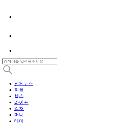
전체뉴스
피플
헬스
라이프
컬처
머니
테마