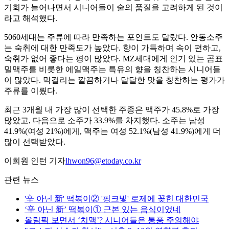
기회가 늘어나면서 시니어들이 술의 품질을 고려하게 된 것이
라고 해석했다.
5060세대는 주류에 따라 만족하는 포인트도 달랐다. 안동소주
는 숙취에 대한 만족도가 높았다. 향이 가득하며 속이 편하고,
숙취가 없어 좋다는 평이 많았다. MZ세대에게 인기 있는 곰표
밀맥주를 비롯한 에일맥주는 특유의 향을 칭찬하는 시니어들
이 많았다. 막걸리는 깔끔하거나 달달한 맛을 칭찬하는 평가가
주류를 이뤘다.
최근 3개월 내 가장 많이 선택한 주종은 맥주가 45.8%로 가장
많았고, 다음으로 소주가 33.9%를 차지했다. 소주는 남성
41.9%(여성 21%)에게, 맥주는 여성 52.1%(남성 41.9%)에게 더
많이 선택받았다.
이희원 인턴 기자
lhwon96@etoday.co.kr
관련 뉴스
'辛 아닌 新' 떡볶이② '핑크빛' 로제에 꽂힌 대한민국
‘辛 아닌 新’ 떡볶이① 근본 있는 음식이었네
올림픽 보면서 ‘치맥’? 시니어들은 통풍 주의해야