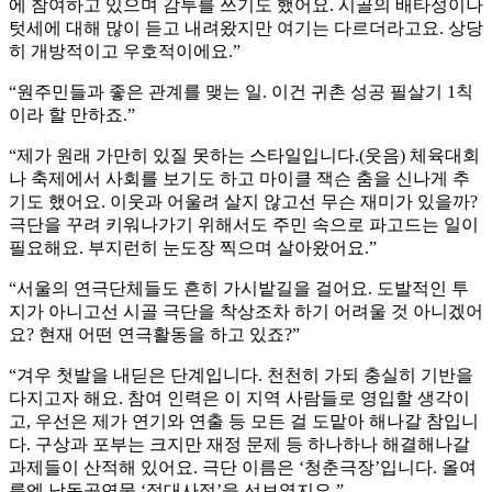
에 참여하고 있으며 감투를 쓰기도 했어요. 시골의 배타성이나
텃세에 대해 많이 듣고 내려왔지만 여기는 다르더라고요. 상당
히 개방적이고 우호적이에요.”
“원주민들과 좋은 관계를 맺는 일. 이건 귀촌 성공 필살기 1칙
이라 할 만하죠.”
“제가 원래 가만히 있질 못하는 스타일입니다.(웃음) 체육대회
나 축제에서 사회를 보기도 하고 마이클 잭슨 춤을 신나게 추
기도 했어요. 이웃과 어울려 살지 않고선 무슨 재미가 있을까?
극단을 꾸려 키워나가기 위해서도 주민 속으로 파고드는 일이
필요해요. 부지런히 눈도장 찍으며 살아왔어요.”
“서울의 연극단체들도 흔히 가시밭길을 걸어요. 도발적인 투
지가 아니고선 시골 극단을 착상조차 하기 어려울 것 아니겠어
요? 현재 어떤 연극활동을 하고 있죠?”
“겨우 첫발을 내딛은 단계입니다. 천천히 가되 충실히 기반을
다지고자 해요. 참여 인력은 이 지역 사람들로 영입할 생각이
고, 우선은 제가 연기와 연출 등 모든 걸 도맡아 해나갈 참입니
다. 구상과 포부는 크지만 재정 문제 등 하나하나 해결해나갈
과제들이 산적해 있어요. 극단 이름은 ‘청춘극장’입니다. 올여
름엔 낭독공연물 ‘절대사절’을 선보였지요.”