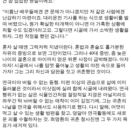
건 참 섭섭한 현실이에요.”
“이름난 배우들에겐 큰 문제가 아니겠지만 저 같은 사람에겐
난감하기 마련이죠. 대리운전 기사를 하는 식으로 생활비를 벌
며 버텼으나, 뭔가 확실한 타개책이 아니면 더 가혹한 상황에
처할 수도 있겠더라고요. 그렇다면 시골에 가서 소박한 생활을
하자, 그런 작정을 했던 겁니다.”
혼자 살 때엔 그럭저럭 지냈더란다. 혼밥과 혼술도 홀가분한
자유의 증빙으로 보면 그만이었다. 그러나 40대 중반, 좀 늦은
나이의 결혼으로 아이까지 얻은 뒤론 사정이 급박해졌다. 아자
아자! 시골에서 나를 맘껏 풀어놓고 생활의 야전 속으로 들어
가자! 그는 그리 자신과 담판을 짓고 귀촌했던 것이다.
연극이야 버릴 수 없는 동행. 미련 이상의 관습으로 삶에 이미
들러붙은 것이라서 이삿짐에 실려 함께 시골에 내려왔다. 연극
행위가 없는 삶은 식물인간처럼 절망적일 지경은 아닐지라도
좌우간 탁 놔버릴 수 없는 애착이 이미 깊었기에, 그는 귀촌의
나날을 연극을 위해서도 사용하기로 했다. 다시 말해, 어엿이
먹고 살 수 있는 생활 방편을 찾고, 덩달아 연극활동에도 새로
운 피를 수혈하자는 것. 최영환의 귀촌 청사진엔 그 두 가지 목
표가 새겨져 있다.