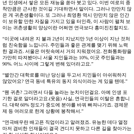
년 인생에서 쌓은 모든 재능을 쏟아 붓고 있다. 이번 여로의 종
착만큼은 근사한 것이길 기대하면서 말이다. 그러나 만만치 않
은 게 귀촌생활이다. 또 그러나 최영환 역시 만만치 않은 인간
이 보유할 만한 자질을 가지고 있을 터인즉, 이 사람이 펼쳐 보
이는 귀촌생활의 양상이란 어쩌면 연극보다 흥미진진할지도.
“이곳에 내려온 지 불과 2년이 지났지만 5년 이상이 지난 것처
럼 친숙함을 느낍니다. 주민들과 좋은 관계를 맺기 위해 노력
한 결과죠. 서울은 머릿속에서 거의 지워졌어요. 전화통화량을
가만히 따져봤더니 서울 지인들과는 10%, 이곳 주민들과는
90%. 어느 사이에 그렇게 변해 있더라고요.”
“별안간 대학로를 떠난 당신을 두고서 지인들이 아쉬워하지
않았어요? 연극 동네 특유의 동지 의식이라는 게 있을 텐데.”
“웬 귀촌? 그러면서 다들 놀라는 눈치이던걸요. 아예 인생 포
기한 걸로 알더라고요.(웃음) 사실, 연극인들의 이탈은 흔합니
다. 대략 60% 정도가 중도에 분야를 바꿔 빠져나가죠. 경제문
제 등 여러모로 한계 상황에 봉착해서.”
“연극배우란 배고픈 직업이라고 알려졌죠. 유능한 데다 열정
마저 겸비한 인재들이 결국 견디지 못하고 다른 길을 찾아가는