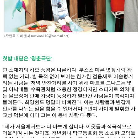
(주민욱 프리랜서 minwook19@hanmail.net)
첫발 내딛은 ‘청춘극단’
면 소재지의 하오 풍경은 나른하다. 부스스 마른 볏짚처럼 광
택 없는 거리. 별 목적 없어 보이는 한가한 걸음새로 어슬렁거
리는 사람들. 저녁 반찬거리를 사기 위해 마트를 드나드는 몇
몇 아낙네들. 수족관처럼 조용한 정경이지만 스피커로 외쳐대
는 물오징어 판매 차량이 등장하자 별안간 사람들이 북적이며
몰려든다. 최영환도 덩달아 바빠진다. 아는 사람들과 반갑게
인사를 나누는 일을 참을 수 없어서다. 2년여 사이에 발휘한 사
교성 덕분에 이미 그는 이 동네 사람 다 됐다.
“제가 서울에서보다 더 바쁘게 삽니다. 이웃들과 적극적으로
어울리며 사는 것이죠. 청년회나 탁구동호회 등 소소한 모임들