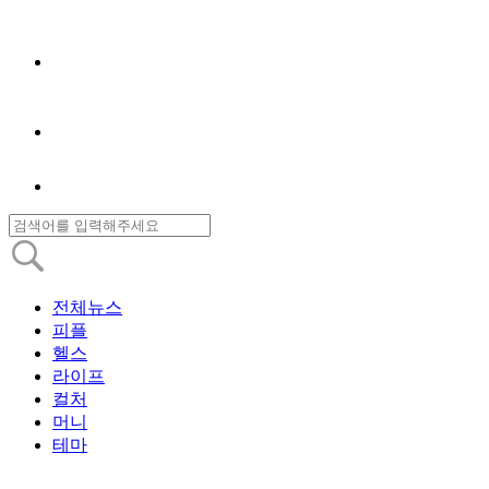
전체뉴스
피플
헬스
라이프
컬처
머니
테마