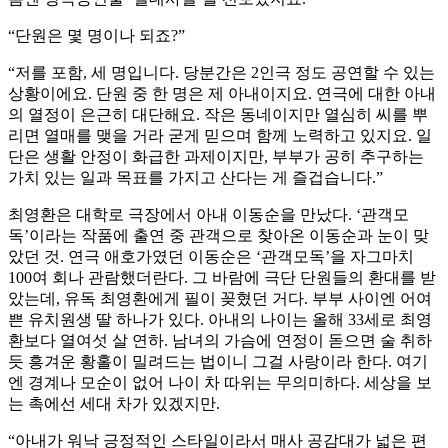
“단원은 몇 명이나 되죠?”
“저를 포함, 세 명입니다. 당분간은 2인극 정도 공연할 수 있는
상황이에요. 단원 중 한 명은 제 아내이지요. 연극에 대한 아내
의 열정이 은근히 대단해요. 작은 동네이지만 열심히 씨를 뿌
리면 열매를 맺을 거라 굳게 믿으며 함께 노력하고 있지요. 일
단은 생활 안정이 화급한 과제이지만, 부부가 공히 추구하는
가치 있는 일과 목표를 가지고 산다는 게 즐겁습니다.”
최영환은 대학로 극장에서 아내 이동순을 만났다. ‘관객모
독’이라는 작품에 출연 중 관객으로 찾아온 이동순과 눈이 맞
았던 것. 연극 애호가였던 이동순은 ‘관객모독’을 자그마치
100여 회나 관람했더란다. 그 바람에 극단 단원들의 환대를 받
았는데, 유독 최영환에게 필이 꽂혔던 거다. 부부 사이엔 어여
쁜 유치원생 딸 하나가 있다. 아내의 나이는 올해 33세로 최영
환보다 열여섯 살 연하. 남녀의 가슴에 연정이 돋으면 술 취하
듯 흥겨운 황홀이 밀려드는 법이니 그걸 사랑이라 한다. 여기
엔 경계나 모순이 없어 나이 차 따위는 무의미하다. 세상을 보
는 촉에선 세대 차가 있겠지만.
“아내가 워낙 긍정적인 스타일이라서 매사 공감대가 넓은 편