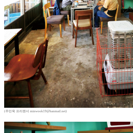
(주민욱 프리랜서 minwook19@hanmail.net)