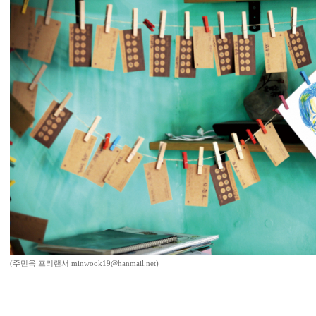
(주민욱 프리랜서 minwook19@hanmail.net)