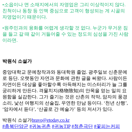
•소읍이나 면 소재지에서의 자영업은 그리 이상적이지 않다.
친척이나 동창 등 인맥 중심으로 고객이 형성되는 게 시골의
자영업이기 때문이다.
•원주민과의 융화를 어렵게 생각할 것 없다. 누군가 무거운 짐
을 들고 갈 때 같이 거들어줄 수 있는 정도의 심성을 가진 사람
이라면.
박원식 소설가
중앙대학교 문예창작과와 동대학원 졸업. 광주일보 신춘문예
로 등단. 오랫동안 자연과 문화에 관한 글을 써왔다. 사람이든
자연이든 대상을 좋아할수록 아득해지는 미스터리가 늘 그를
궁리하게 만든다. 격물치지(格物致知)의 안목을 얻는 일의 요
원함을 실감한다. 그가 즐기는 것은 산촌의 적막, 암자의 풍경
소리, 낯선 여행지의 선술집, 우연한 만남 등이다. ‘천년 산행’,
‘암자에서 듣다’, ‘산골로 간 예술가’ 등의 저서가 있다.
박원식 소설가
bravo@etoday.co.kr
#충북단양군
#귀농귀촌
#귀농TIP
#청춘극단
#꽃피는커피