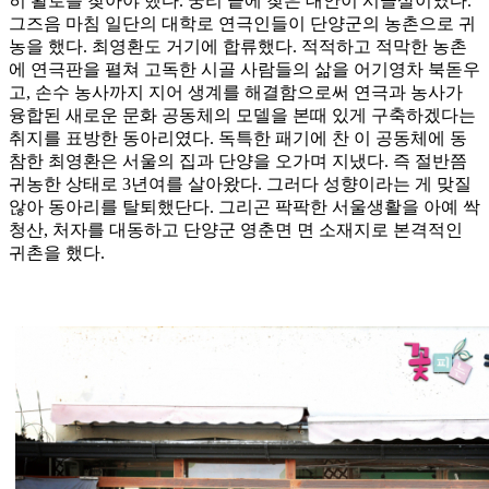
히 활로를 찾아야 했다. 궁리 끝에 찾은 대안이 시골살이였다.
그즈음 마침 일단의 대학로 연극인들이 단양군의 농촌으로 귀
농을 했다. 최영환도 거기에 합류했다. 적적하고 적막한 농촌
에 연극판을 펼쳐 고독한 시골 사람들의 삶을 어기영차 북돋우
고, 손수 농사까지 지어 생계를 해결함으로써 연극과 농사가
융합된 새로운 문화 공동체의 모델을 본때 있게 구축하겠다는
취지를 표방한 동아리였다. 독특한 패기에 찬 이 공동체에 동
참한 최영환은 서울의 집과 단양을 오가며 지냈다. 즉 절반쯤
귀농한 상태로 3년여를 살아왔다. 그러다 성향이라는 게 맞질
않아 동아리를 탈퇴했단다. 그리곤 팍팍한 서울생활을 아예 싹
청산, 처자를 대동하고 단양군 영춘면 면 소재지로 본격적인
귀촌을 했다.