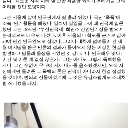
같다. ‘괴로운 자각’이라 할 만한 격렬한 회의가 우레처럼 그의
머리를 쳤던 모양이다.
그는 서울에 살며 연극판에서 땀 흘려 뛰었다. 극단 ‘죽죽’에
소속, 연기활동을 해왔다. 일찍이 열일곱 나이 때 연극에 입문
했던 그는 1991년, ‘부산연극제’ 최연소 신인연기상을 받으며
본격적으로 배우로 나섰다. 이후 서울의 대학로를 근거로 삼아
20여 년간 연극인으로 살았다. 그러나 대차게 덤벼들어 긴 세
월 비지땀을 쏟은 만큼의 결과가 돌아오지 않는 이상한 현실을
발견하고 남몰래 울상을 지었던 것 같다. ‘나, 연극배우 맞아?
이건 뭐 이룬 게 없질 않은가?’ 그는 아마도 그렇게 독백했을
게다. 그간 수없이 무대에 서서 대사를 읊조렸겠지만, 오직 자
신에게만 들려준 그 독백의 톤은 연극이 아니라서 한결 절절했
을 것이며, 번뇌의 산물이었기에 그 맛은 유감스럽게도 소태처
럼 쓰디썼을 테지.