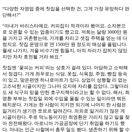
“다양한 자영업 중에 찻집을 선택한 건, 그게 가장 유망하다 판
단해서?”
“아내가 바리스타예요. 커피집이 적격이라 봤어요. 소자본으
로 오픈할 수 있는 업종이기도 했고요. 저희는 달랑 3000만 원
을 가지고 귀촌했는데, 가게를 차리고 셋집 주택을 얻는 데 다
썼지요. 찻집 운영으로 연 1500만 원 정도의 매상을 올립니다.
월세 나가지, 겨울 비수기엔 힘들지, 아직 자리가 잡히지 않았
지만 차차 호전될 거라 봐요.”
찻집엔 ‘꽃피는 커피’라는 상호가 걸려 있다. 아담하고 소박해
서 정겹다. 가게 좌우로는 식당, 옷집, 식육점, 주점, 빵집 등속
이 있고, 맞은편엔 하나로마트가 있다. 상업이 성행할 리 없는
고즈넉한 시골이지만 그나마 요지에 자리를 잡았다. 그렇더라
도 세 식구의 믿을 만한 호구지책이라고는 할 수 없다. 해서, 최
영환 부부는 찻집일 외에 수입을 올릴 수 있는 일이라면 뭐든
해치운다. 가게는 한 사람이 지키면 되기에 나머지 한 사람은
일거리가 생기면 쪼르르 달려간다. 의외로 일거리가 많은 게
시골이란다. 주로 막노동이지만 최영환은 가리지 않고 일을 찾
아 전전해왔다. 아로니아 가공공장에 단기 취업을 하기도 했
다. 아내는 인근 사찰에서 총무 일도 봤다. 생존하기 위해 할 수