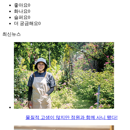
좋아요
0
화나요
0
슬퍼요
0
더 궁금해요
0
최신뉴스
물질적 고생이 많지만 정원과 함께 사니 됐다!