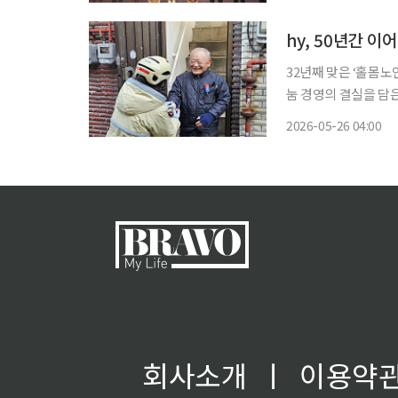
역사회 돌봄과 위기 
hy, 50년간 이
32년째 맞은 ‘홀몸노인돌봄활동’
눔 경영의 결실을 담
집행한 금액은 약 11
2026-05-26 04:00
hy의 사회공헌 활동
회사소개
ㅣ
이용약