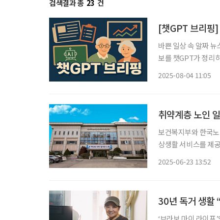
검색결과 총
23
건
[챗GPT 브리핑]
바쁜 일상 속 알짜 뉴
보를 챗GPT가 정리하고 편집국 
“조기 개입 절실” 최
2025-08-04 11:05
났다. 오대종 강북삼
취약계층 노인 일
보건복지부와 한국노
상생활 서비스를 제공
종 선정했다고 23일 밝혔다. ‘공동체사업단 인프라 지원사업’은 식사·
2025-06-23 13:52
활에서 필요한 서비스
역
30년 독거 생활
‘브라보 마이 라이프