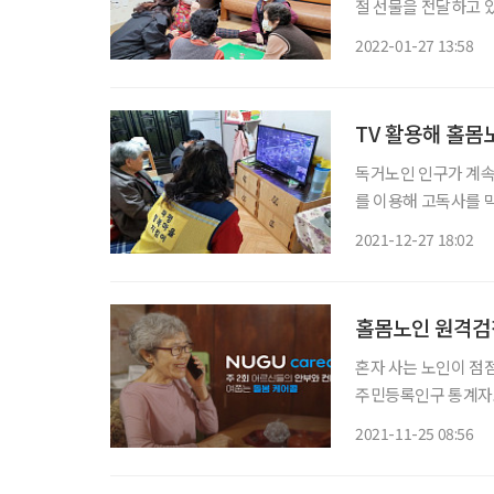
절 선물을 전달하고 있다. 서울 서초구는 서초어르신행복e음센터·방배노
독거어르신 1080분
2022-01-27 13:58
트와 한과, 털모자, 
TV 활용해 홀몸
독거노인 인구가 계속
를 이용해 고독사를 
하고 있는 ‘고독사 ZERO 프로젝트’다. 파평면은 3
2021-12-27 18:02
다. 이에 파평면 경
홀몸노인 원격검
혼자 사는 노인이 점
주민등록인구 통계자료에
약 40.1%다. 이 중 7
2021-11-25 08:56
지했다. 이에 