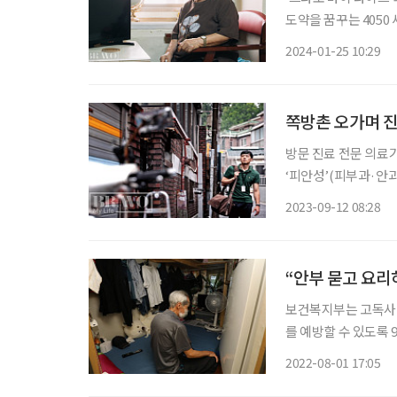
도약을 꿈꾸는 4050 
니다. 본지는 서울시
2024-01-25 10:29
쪽방촌 오가며 진
방문 진료 전문 의료
‘피안성’(피부과·안과
짐을 옮기며, 약과 주
2023-09-12 08:28
하게 사는 건 무엇일까
“안부 묻고 요리
보건복지부는 고독사 
를 예방할 수 있도록 9개 시
하고 있다. 보건복지부에
2022-08-01 17:05
가했다. 서울시 1인 가