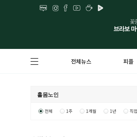
전체뉴스
피플
전체
1주
1개월
1년
직