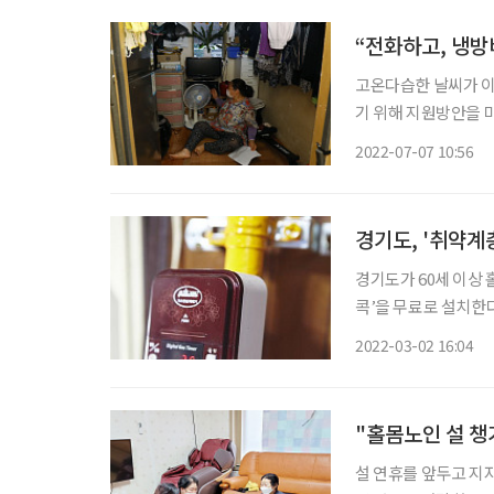
“전화하고, 냉방
고온다습한 날씨가 
기 위해 지원방안을 
을 수시로 점검하는 등 폭염 특별 관리에
2022-07-07 10:56
비스 전담인력인 생활
또한
경기도, '취약계
경기도가 60세 이상 
콕’을 무료로 설치한다
인 ‘타이머 콕’은 
2022-03-02 16:04
온도가 3분간 70∼
"홀몸노인 설 챙
설 연휴를 앞두고 지