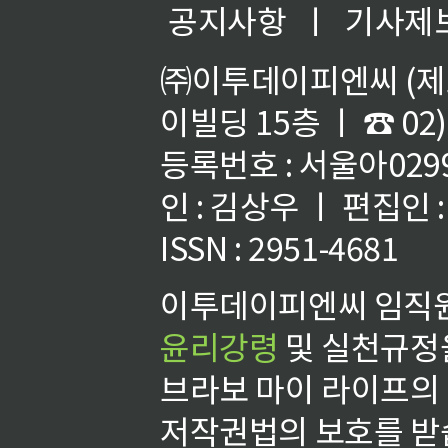
공지사항
ㅣ
기사제
㈜이투데이피엔씨 (제호
이빌딩 15층 ㅣ ☎ 02)
등록번호 : 서울아02992
인 : 김상우 ㅣ 편집인
ISSN : 2951-4681
이투데이피엔씨 임직원
윤리강령
및 실천규정을
브라보 마이 라이프의
저작권법의 보호를 받