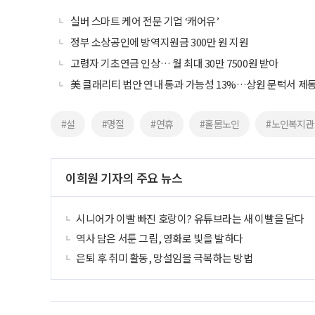
실버 스마트 케어 전문 기업 ‘캐어유’
정부 소상공인에 방역지원금 300만 원 지원
고령자 기초연금 인상… 월 최대 30만 7500원 받아
美 클래리티 법안 연내 통과 가능성 13%…상원 문턱서 제
#설
#명절
#연휴
#홀몸노인
#노인복지관
이희원 기자의 주요 뉴스
시니어가 이빨 빠진 호랑이? 유튜브라는 새 이빨을 달다
역사 담은 서툰 그림, 영화로 빛을 발하다
은퇴 후 취미 활동, 망설임을 극복하는 방법