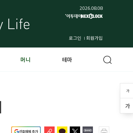
2026.08.08
로그인
회원가입
머니
테마
가
서
가
선호매체 추가