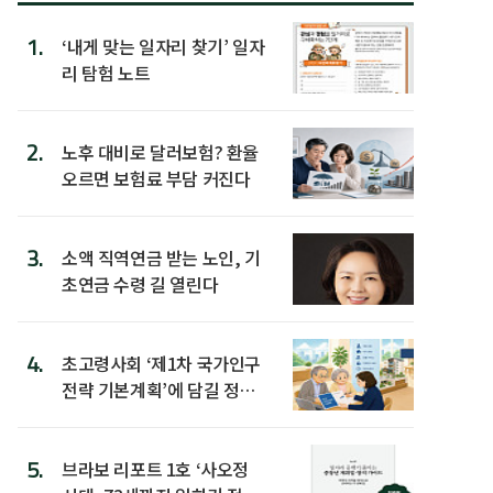
1.
‘내게 맞는 일자리 찾기’ 일자
리 탐험 노트
2.
노후 대비로 달러보험? 환율
오르면 보험료 부담 커진다
3.
소액 직역연금 받는 노인, 기
초연금 수령 길 열린다
4.
초고령사회 ‘제1차 국가인구
전략 기본계획’에 담길 정책
은
5.
브라보 리포트 1호 ‘사오정