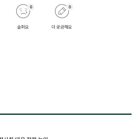
0
0
슬퍼요
더 궁금해요