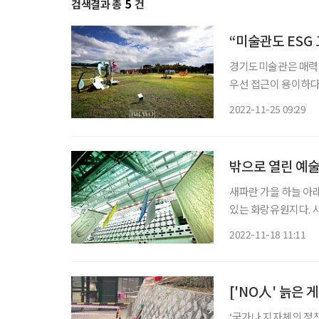
검색결과 총
5
건
“미술관도 ESG
경기도미술관은 매력적
우선 접근이 용이하다
도 한다. 웅장한 건
2022-11-25 09:29
옹골진 게 많은 셈이다
밖으로 열린 예
새파란 가을 하늘 아래
있는 화랑유원지다. 
많다. 이름은 유원지
2022-11-18 11:11
안에 있다. 자리 한번
‘국가나 지자체의 정