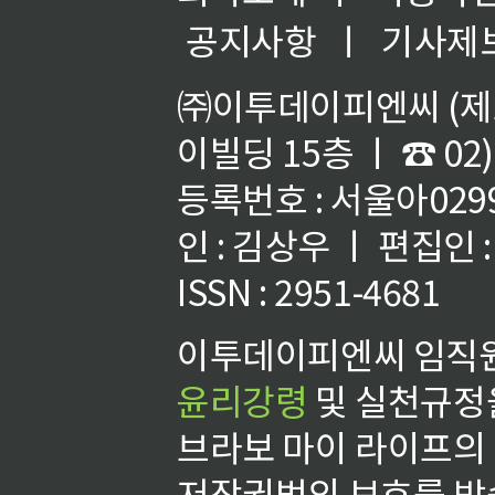
공지사항
ㅣ
기사제
㈜이투데이피엔씨 (제호
이빌딩 15층 ㅣ ☎ 02)
등록번호 : 서울아02992
인 : 김상우 ㅣ 편집인
ISSN : 2951-4681
이투데이피엔씨 임직원
윤리강령
및 실천규정을
브라보 마이 라이프의
저작권법의 보호를 받