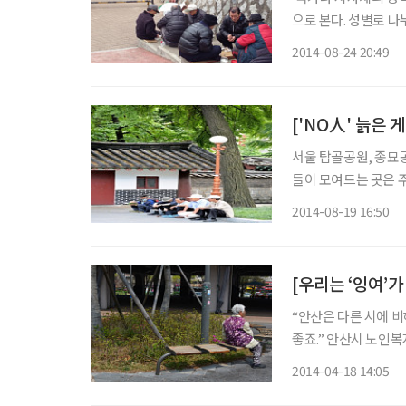
으로 본다. 성별로 
의 복지 수준으로 대
2014-08-24 20:49
뿐, 주체성을 지닌 인
['NO人' 늙은
서울 탑골공원, 종묘
들이 모여드는 곳은 
다. 하루 400여명의
2014-08-19 16:50
판을 벌이고 소란을 피
“안산은 다른 시에 
좋죠.” 안산시 노인복지 담당자의 말이다. 그 말
의 삶에 유익함을 제공
2014-04-18 14:05
에서 수원(289곳)·용