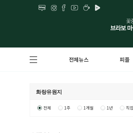
전체뉴스
피플
전체
1주
1개월
1년
직